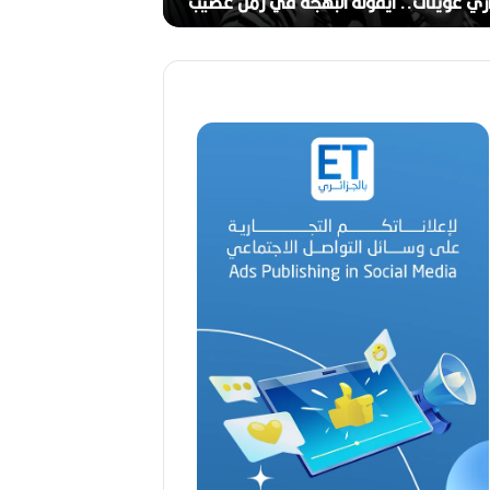
ج
ري عوينات.. أيقونة البهجة في زمن عصيب
2026)
ا
ل
ق
د
ي
ر
م
ح
م
د
ا
ل
أ
م
ي
ن
م
ر
ب
ا
ح