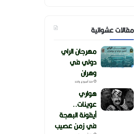
مقالات عشوائية
مهرجان الراي
دولي في
وهران
منذ أسبوع واحد
هواري
عوينات..
أيقونة البهجة
في زمن عصيب