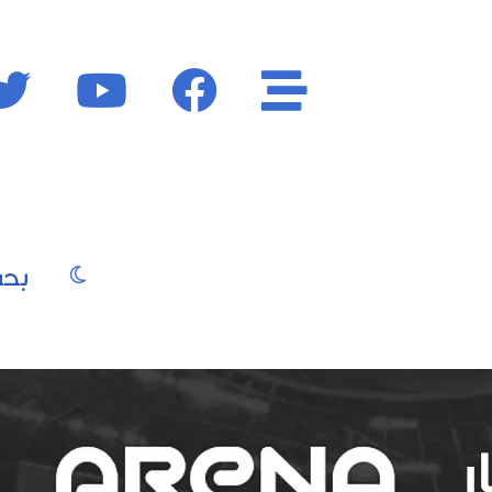
الأقسام
فايسبوك
يوتيوب
الوضع المظ
يو
صور
موسيقى
سينما
موضة
جمال
فن