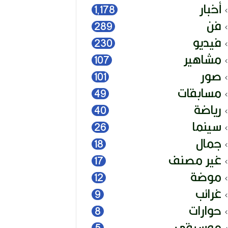
أخبار
1٬178
فن
289
فيديو
230
مشاهير
107
صور
101
مسابقات
49
رياضة
40
سينما
26
جمال
18
غير مصنف
17
موضة
12
غرائب
9
حوارات
8
موسيقى
5