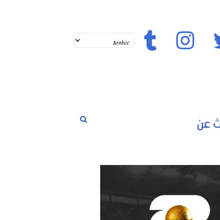
تويتر
إنستغرام
تيك توك
بحث
لم
حوارات
مسابقات
رياضة
عن