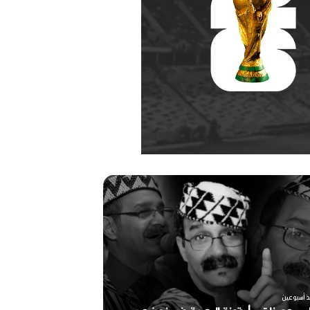
ر
ح
ي
ل
ا
ل
م
خ
منذ أسبوعين
ر
ذ أسبوعين