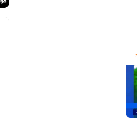
ا
ا
مهرجان الراي دولي في وهران
هوا
ي
ت
د
.
و
.
ل
أ
ي
ي
ف
ق
ي
و
و
ن
ه
ة
ر
ا
ا
ل
ن
ب
ه
ج
ة
ف
ي
ز
م
ن
ع