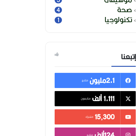
صحة
4
تكنولوجيا
1
إتبعنا
2,1مليون
متابع
1,111 ألف
متابعون
15٬300
مشترك
124ألف
متابع