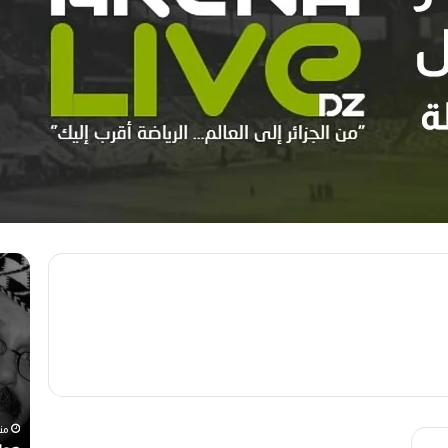
م
ه
ه
و
ر
ا
ج
ر
ا
ي
ن
ع
ا
و
ل
ي
رحيل المخرج القدير محمد الأمين مرباح (1946-
ر
ن
منذ أسبوع واحد
من