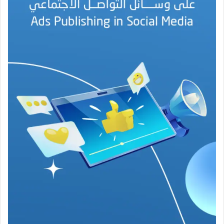
ه
ج
ة
ف
ي
ز
م
ن
ع
ص
ي
ب