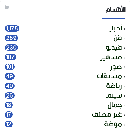
الأقسام
أخبار
1٬178
فن
289
فيديو
230
مشاهير
107
صور
101
مسابقات
49
رياضة
40
سينما
26
جمال
18
غير مصنف
17
موضة
12