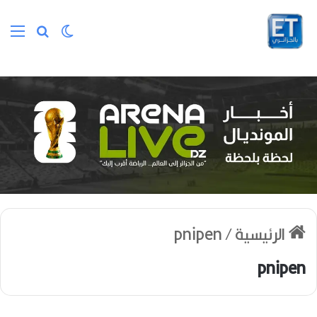
الوضع المظلم
بحث عن
الق
الرئيسية
/
pnipen
pnipen