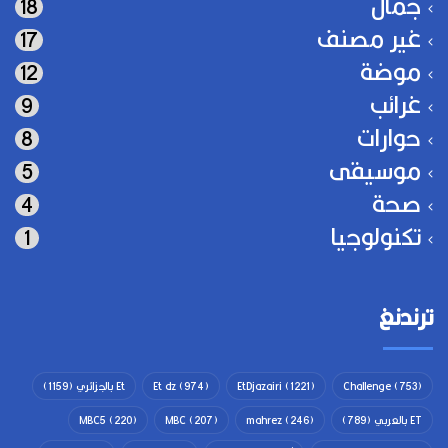
جمال
18
غير مصنف
17
موضة
12
غرائب
9
حوارات
8
موسيقى
5
صحة
4
تكنولوجيا
1
ترندنغ
(753)
Challenge
(1221)
EtDjazairi
(974)
Et dz
Et بالجزائري
(1159)
ET بالعربي
(789)
(246)
mahrez
(207)
MBC
(220)
MBC5