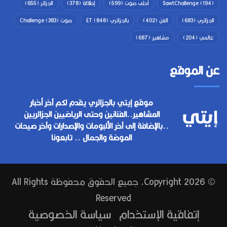
(194)
SawtChallenge
أحلى صوت
(599)
إطلالة
(378)
الجزائر
(655)
الجزائري
(683)
الفن
(402)
بالجزائري ET
(848)
صوت Challenge
(383)
عالمي
(204)
مشاهير
(687)
عن الموقع
موقع إيتي بالجزائري يقدم لكم آخر أخبار
المشاهير..الفنانين وحتى الرياضيين الجزائريين
..بالإضافة إلى آخر الألبومات والإصدارات وآخر صيحات
الموضة والجمال .. تابعونا
© Copyright 2026, جميع الحقوق محفوظة All Rights
Reserved
إتفاقية الإستخدام
سياسة الخصوصية