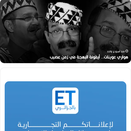
ه
و
ا
ر
ي
ع
و
ي
ن
منذ أسبوع واحد
ا
هواري عوينات.. أيقونة البهجة في زمن عصيب
ت
.
.
أ
ي
ق
و
ن
ة
ا
ل
ب