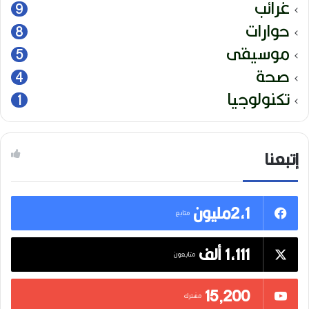
غرائب
9
حوارات
8
موسيقى
5
صحة
4
تكنولوجيا
1
إتبعنا
2,1مليون
متابع
1,111 ألف
متابعون
15٬200
مشترك