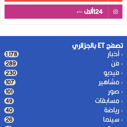
124ألف
متابع
تصفح ET بالجزائري
أخبار
1٬178
فن
289
فيديو
230
مشاهير
107
صور
101
مسابقات
49
رياضة
40
سينما
26