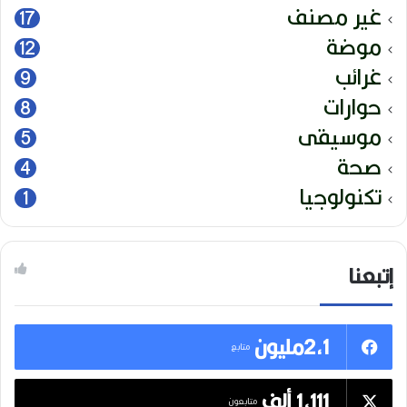
غير مصنف
17
موضة
12
غرائب
9
حوارات
8
موسيقى
5
صحة
4
تكنولوجيا
1
إتبعنا
2,1مليون
متابع
1,111 ألف
متابعون