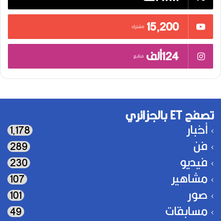
15٬200
مشترك
124ألف
متابع
تصفح ET بالجزائري
أخبار
1٬178
فن
289
فيديو
230
مشاهير
107
صور
101
مسابقات
49