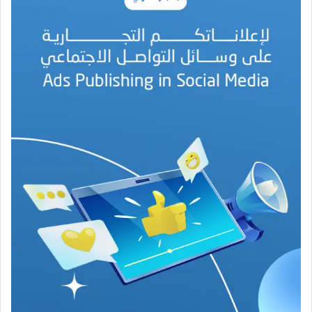
ة
ا
ل
ب
ه
ج
ة
ف
ي
ز
م
ن
ع
ص
ي
ب