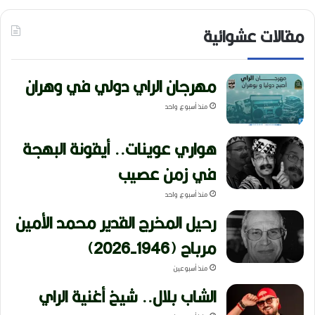
مقالات عشوائية
مهرجان الراي دولي في وهران
منذ أسبوع واحد
هواري عوينات.. أيقونة البهجة
في زمن عصيب
منذ أسبوع واحد
رحيل المخرج القدير محمد الأمين
مرباح (1946-2026)
منذ أسبوعين
الشاب بلال.. شيخ أغنية الراي