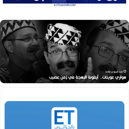
ه
و
ا
ر
ي
ع
و
ي
ن
منذ أسبوع واحد
ا
هواري عوينات.. أيقونة البهجة في زمن عصيب
ت
.
.
أ
ي
ق
و
ن