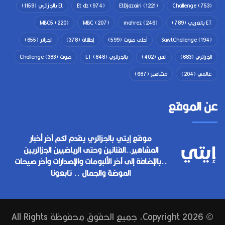
(753)
Challenge
(1221)
EtDjazairi
(974)
Et dz
Et بالجزائري
(1159)
ET بالعربي
(789)
(246)
mahrez
(207)
MBC
(220)
MBC5
(194)
SawtChallenge
أحلى صوت
(599)
إطلالة
(378)
الجزائر
(655)
الجزائري
(683)
الفن
(402)
بالجزائري ET
(848)
صوت Challenge
(383)
عالمي
(204)
مشاهير
(687)
عن الموقع
موقع إيتي بالجزائري يقدم لكم آخر أخبار
المشاهير..الفنانين وحتى الرياضيين الجزائريين
..بالإضافة إلى آخر الألبومات والإصدارات وآخر صيحات
الموضة والجمال .. تابعونا
© Copyright 2026, جميع الحقوق محفوظة All Rights