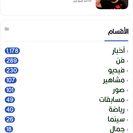
منذ أسبوعين
الأقسام
أخبار
1٬178
فن
289
فيديو
230
مشاهير
107
صور
101
مسابقات
49
رياضة
40
سينما
26
جمال
18