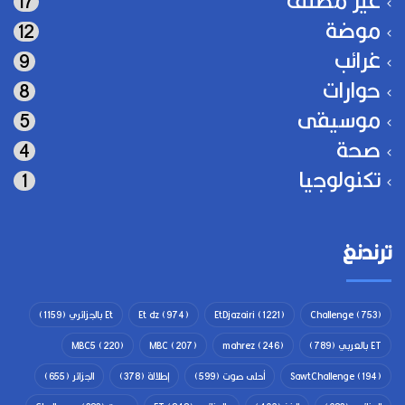
17
موضة
12
غرائب
9
حوارات
8
موسيقى
5
صحة
4
تكنولوجيا
1
ترندنغ
(753)
Challenge
(1221)
EtDjazairi
(974)
Et dz
Et بالجزائري
(1159)
ET بالعربي
(789)
(246)
mahrez
(207)
MBC
(220)
MBC5
(194)
SawtChallenge
أحلى صوت
(599)
إطلالة
(378)
الجزائر
(655)