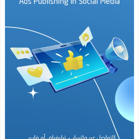
ج
ة
ف
ي
ز
م
ن
ع
ص
ي
ب