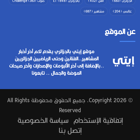
الجزائري
(683)
الفن
(402)
بالجزائري ET
(848)
صوت Challenge
(383)
عالمي
(204)
مشاهير
(687)
عن الموقع
موقع إيتي بالجزائري يقدم لكم آخر أخبار
المشاهير..الفنانين وحتى الرياضيين الجزائريين
..بالإضافة إلى آخر الألبومات والإصدارات وآخر صيحات
الموضة والجمال .. تابعونا
© Copyright 2026, جميع الحقوق محفوظة All Rights
Reserved
إتفاقية الإستخدام
سياسة الخصوصية
إتصل بنا