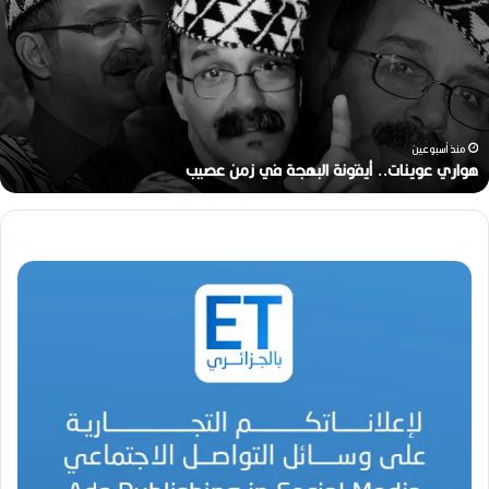
ا
ر
ي
ع
و
ي
ن
منذ أسبوعين
ا
هواري عوينات.. أيقونة البهجة في زمن عصيب
ت
.
.
أ
ي
ق
و
ن
ة
ا
ل
ب
ه