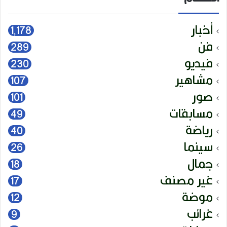
أخبار
1٬178
فن
289
فيديو
230
مشاهير
107
صور
101
مسابقات
49
رياضة
40
سينما
26
جمال
18
غير مصنف
17
موضة
12
غرائب
9