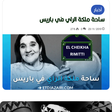
أخبار
ساحة ملكة الراي في باريس
278
0
23/11/2019
ه
و