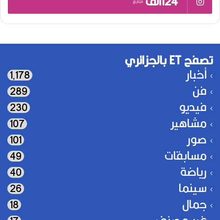
124ألف
متابع
تصفح ET بالجزائري
أخبار
1٬178
فن
289
فيديو
230
مشاهير
107
صور
101
مسابقات
49
رياضة
40
سينما
26
جمال
18
غير مصنف