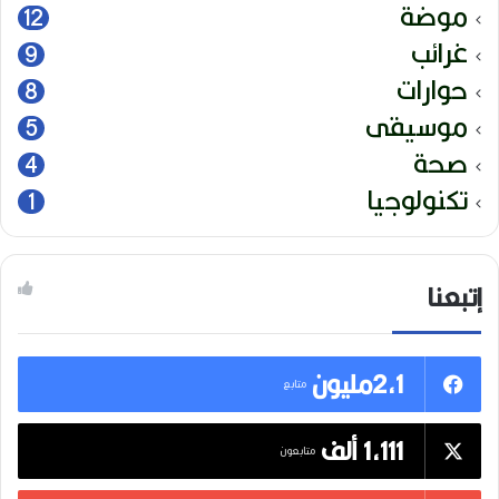
موضة
12
غرائب
9
حوارات
8
موسيقى
5
صحة
4
تكنولوجيا
1
إتبعنا
2,1مليون
متابع
1,111 ألف
متابعون