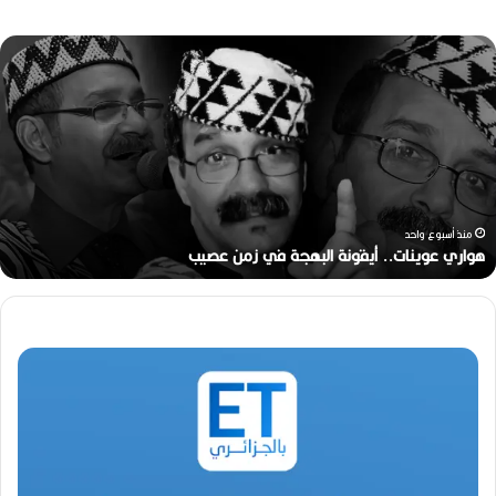
ه
و
ا
ر
ي
ع
و
ي
ن
منذ أسبوع واحد
ا
هواري عوينات.. أيقونة البهجة في زمن عصيب
ت
.
.
أ
ي
ق
و
ن
ة
ا