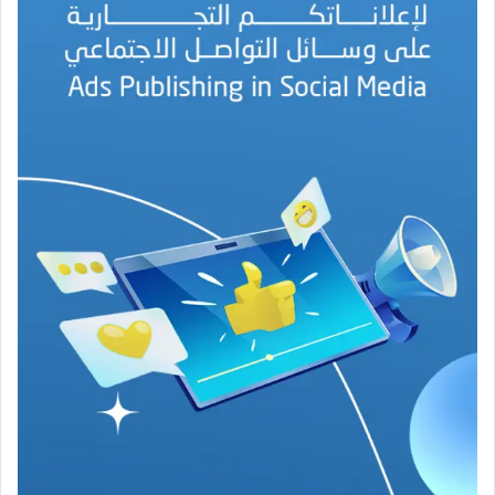
ل
ب
ه
ج
ة
ف
ي
ز
م
ن
ع
ص
ي
ب