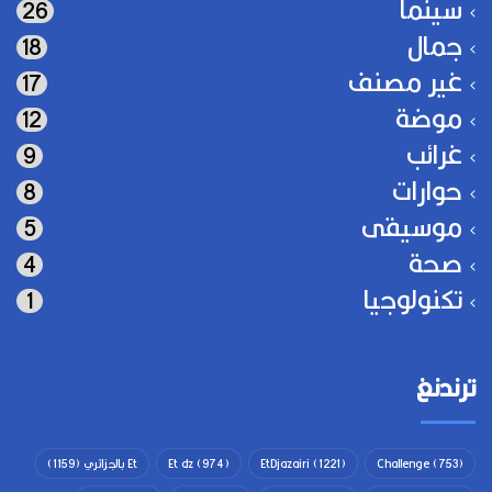
سينما
26
جمال
18
غير مصنف
17
موضة
12
غرائب
9
حوارات
8
موسيقى
5
صحة
4
تكنولوجيا
1
ترندنغ
(753)
Challenge
(1221)
EtDjazairi
(974)
Et dz
Et بالجزائري
(1159)