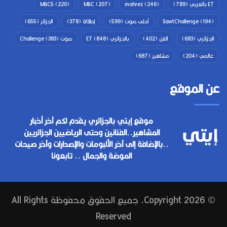
ET بالعربي
(789)
(246)
mahrez
(207)
MBC
(220)
MBC5
(194)
SawtChallenge
أحلى صوت
(599)
إطلالة
(378)
الجزائر
(655)
الجزائري
(683)
الفن
(402)
بالجزائري ET
(848)
صوت Challenge
(383)
عالمي
(204)
مشاهير
(687)
عن الموقع
موقع إيتي بالجزائري يقدم لكم آخر أخبار
المشاهير..الفنانين وحتى الرياضيين الجزائريين
..بالإضافة إلى آخر الألبومات والإصدارات وآخر صيحات
الموضة والجمال .. تابعونا
© Copyright 2026, جميع الحقوق محفوظة All Rights
Reserved