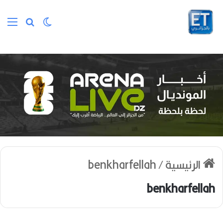
الوضع المظلم
بحث عن
الق
الرئيسية
/
benkharfellah
benkharfellah