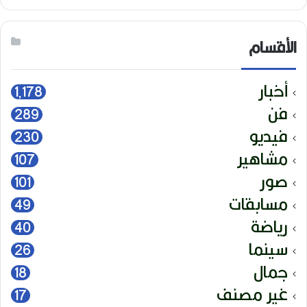
الأقسام
أخبار
1٬178
فن
289
فيديو
230
مشاهير
107
صور
101
مسابقات
49
رياضة
40
سينما
26
جمال
18
غير مصنف
17