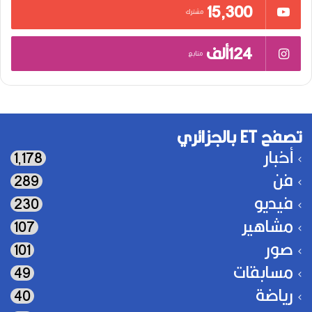
15٬300
مشترك
124ألف
متابع
تصفح ET بالجزائري
أخبار
1٬178
فن
289
فيديو
230
مشاهير
107
صور
101
مسابقات
49
رياضة
40