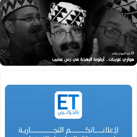
ه
و
ا
ر
ي
ع
و
ي
ن
منذ أسبوع واحد
ا
هواري عوينات.. أيقونة البهجة في زمن عصيب
ت
.
.
أ
ي
ق
و
ن
ة
ا
ل
ب