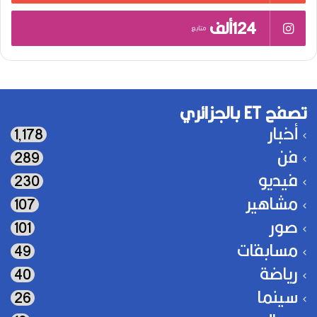
124ألف
متابع
تصفح ET بالجزائري
أخبار
1٬178
فن
289
فيديو
230
مشاهير
107
صور
101
مسابقات
49
رياضة
40
سينما
26