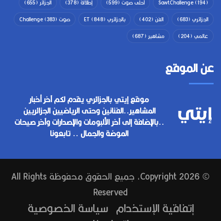
(194)
SawtChallenge
أحلى صوت
(599)
إطلالة
(378)
الجزائر
(655)
الجزائري
(683)
الفن
(402)
بالجزائري ET
(848)
صوت Challenge
(383)
عالمي
(204)
مشاهير
(687)
عن الموقع
موقع إيتي بالجزائري يقدم لكم آخر أخبار
المشاهير..الفنانين وحتى الرياضيين الجزائريين
..بالإضافة إلى آخر الألبومات والإصدارات وآخر صيحات
الموضة والجمال .. تابعونا
© Copyright 2026, جميع الحقوق محفوظة All Rights
Reserved
إتفاقية الإستخدام
سياسة الخصوصية