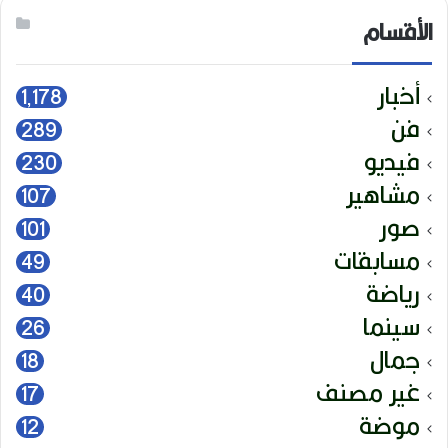
الأقسام
أخبار
1٬178
فن
289
فيديو
230
مشاهير
107
صور
101
مسابقات
49
رياضة
40
سينما
26
جمال
18
غير مصنف
17
موضة
12