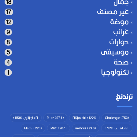
جمال
18
غير مصنف
17
موضة
12
غرائب
9
حوارات
8
موسيقى
5
صحة
4
تكنولوجيا
1
ترندنغ
(753)
Challenge
(1221)
EtDjazairi
(974)
Et dz
Et بالجزائري
(1159)
ET بالعربي
(789)
(246)
mahrez
(207)
MBC
(220)
MBC5