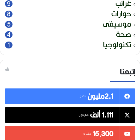
غرائب
9
حوارات
8
موسيقى
5
صحة
4
تكنولوجيا
1
إتبعنا
2,1مليون
متابع
1,111 ألف
متابعون
15٬300
مشترك