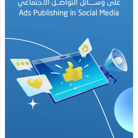
ه
ج
ة
ف
ي
ز
م
ن
ع
ص
ي
ب