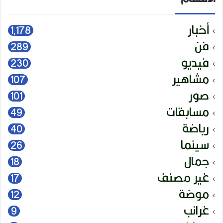
أخبار
1٬178
فن
289
فيديو
230
مشاهير
107
صور
101
مسابقات
49
رياضة
40
سينما
26
جمال
18
غير مصنف
17
موضة
12
غرائب
9