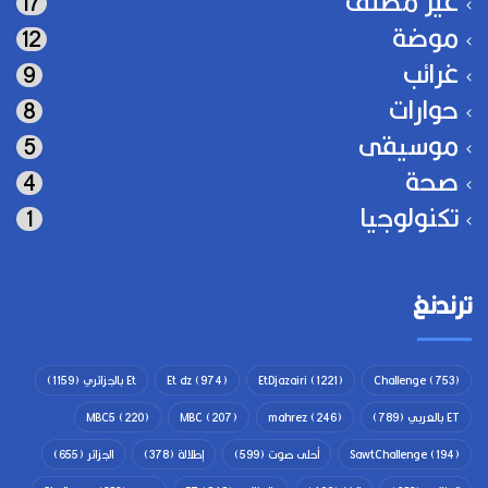
غير مصنف
17
موضة
12
غرائب
9
حوارات
8
موسيقى
5
صحة
4
تكنولوجيا
1
ترندنغ
(753)
Challenge
(1221)
EtDjazairi
(974)
Et dz
Et بالجزائري
(1159)
ET بالعربي
(789)
(246)
mahrez
(207)
MBC
(220)
MBC5
(194)
SawtChallenge
أحلى صوت
(599)
إطلالة
(378)
الجزائر
(655)