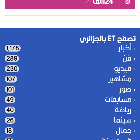
124ألف
متابع
تصفح ET بالجزائري
أخبار
1٬178
فن
289
فيديو
230
مشاهير
107
صور
101
مسابقات
49
رياضة
40
سينما
26
جمال
18