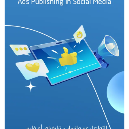
ج
ة
ف
ي
ز
م
ن
ع
ص
ي
ب