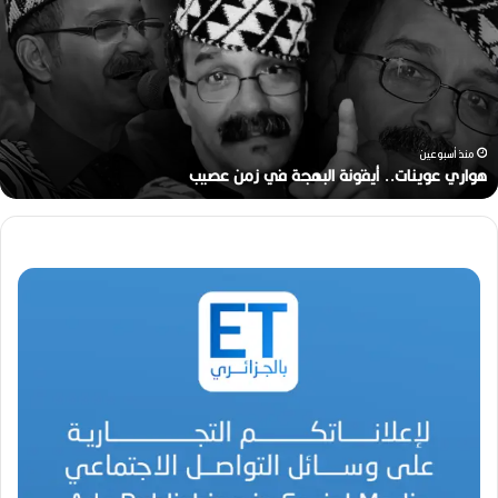
ا
ر
ي
ع
و
ي
ن
منذ أسبوعين
ا
هواري عوينات.. أيقونة البهجة في زمن عصيب
ت
.
.
أ
ي
ق
و
ن
ة
ا
ل
ب
ه