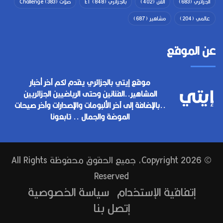
الجزائري
(683)
الفن
(402)
بالجزائري ET
(848)
صوت Challenge
(383)
عالمي
(204)
مشاهير
(687)
عن الموقع
موقع إيتي بالجزائري يقدم لكم آخر أخبار
المشاهير..الفنانين وحتى الرياضيين الجزائريين
..بالإضافة إلى آخر الألبومات والإصدارات وآخر صيحات
الموضة والجمال .. تابعونا
© Copyright 2026, جميع الحقوق محفوظة All Rights
Reserved
إتفاقية الإستخدام
سياسة الخصوصية
إتصل بنا