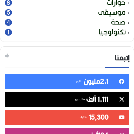
حوارات
8
موسيقى
5
صحة
4
تكنولوجيا
1
إتبعنا
2,1مليون
متابع
1,111 ألف
متابعون
15٬300
مشترك