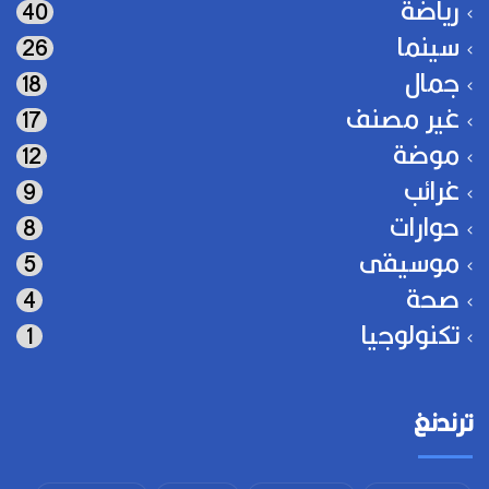
رياضة
40
سينما
26
جمال
18
غير مصنف
17
موضة
12
غرائب
9
حوارات
8
موسيقى
5
صحة
4
تكنولوجيا
1
ترندنغ