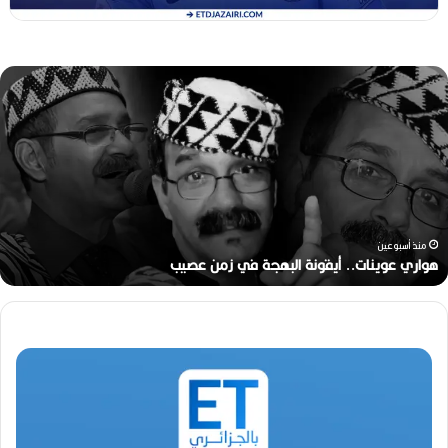
ه
و
ا
ر
ي
ع
و
ي
ن
منذ أسبوعين
ا
هواري عوينات.. أيقونة البهجة في زمن عصيب
ت
.
.
أ
ي
ق
و
ن