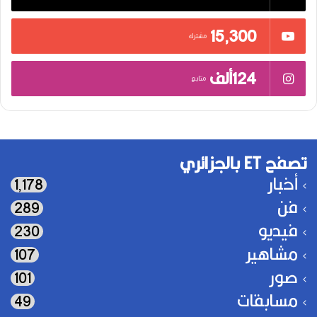
15٬300
مشترك
124ألف
متابع
تصفح ET بالجزائري
أخبار
1٬178
فن
289
فيديو
230
مشاهير
107
صور
101
مسابقات
49