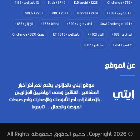
(753)
Challenge
(1221)
EtDjazairi
(974)
Et dz
Et بالجزائري
(1159)
ET بالعربي
(789)
(246)
mahrez
(207)
MBC
(220)
MBC5
(194)
SawtChallenge
أحلى صوت
(599)
إطلالة
(378)
الجزائر
(655)
الجزائري
(683)
الفن
(402)
بالجزائري ET
(848)
صوت Challenge
(383)
عالمي
(204)
مشاهير
(687)
عن الموقع
موقع إيتي بالجزائري يقدم لكم آخر أخبار
المشاهير..الفنانين وحتى الرياضيين الجزائريين
..بالإضافة إلى آخر الألبومات والإصدارات وآخر صيحات
الموضة والجمال .. تابعونا
© Copyright 2026, جميع الحقوق محفوظة All Rights