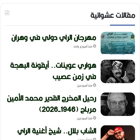
مقالات عشوائية
مهرجان الراي دولي في وهران
منذ أسبوع واحد
هواري عوينات.. أيقونة البهجة
في زمن عصيب
منذ أسبوعين
رحيل المخرج القدير محمد الأمين
مرباح (1946-2026)
منذ أسبوعين
الشاب بلال.. شيخ أغنية الراي
منذ أسبوعين