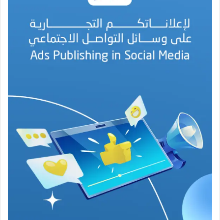
ة
ا
ل
ب
ه
ج
ة
ف
ي
ز
م
ن
ع
ص
ي
ب