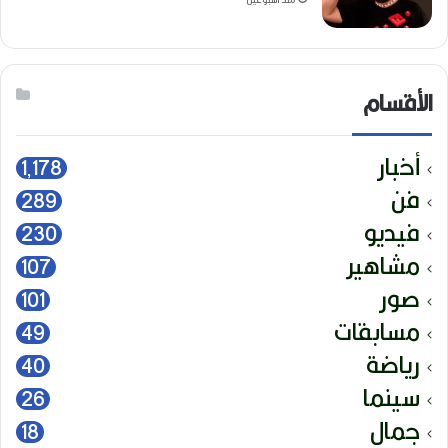
الأقسام
أخبار
1٬178
فن
289
فيديو
230
مشاهير
107
صور
101
مسابقات
49
رياضة
40
سينما
26
جمال
18