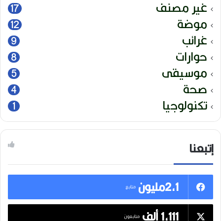
غير مصنف
17
موضة
12
غرائب
9
حوارات
8
موسيقى
5
صحة
4
تكنولوجيا
1
إتبعنا
2,1مليون
متابع
1,111 ألف
متابعون