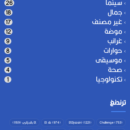
سينما
26
جمال
18
غير مصنف
17
موضة
12
غرائب
9
حوارات
8
موسيقى
5
صحة
4
تكنولوجيا
1
ترندنغ
(753)
Challenge
(1221)
EtDjazairi
(974)
Et dz
Et بالجزائري
(1159)