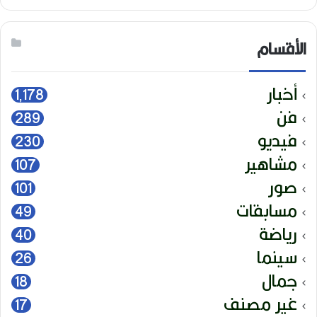
الأقسام
أخبار
1٬178
فن
289
فيديو
230
مشاهير
107
صور
101
مسابقات
49
رياضة
40
سينما
26
جمال
18
غير مصنف
17