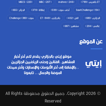
ET بالعربي
(789)
(246)
mahrez
(207)
MBC
(220)
MBC5
(194)
SawtChallenge
أحلى صوت
(599)
إطلالة
(378)
الجزائر
(655)
الجزائري
(683)
الفن
(402)
بالجزائري ET
(848)
صوت Challenge
(383)
عالمي
(204)
مشاهير
(687)
عن الموقع
موقع إيتي بالجزائري يقدم لكم آخر أخبار
المشاهير..الفنانين وحتى الرياضيين الجزائريين
..بالإضافة إلى آخر الألبومات والإصدارات وآخر صيحات
الموضة والجمال .. تابعونا
© Copyright 2026, جميع الحقوق محفوظة All Rights
Reserved