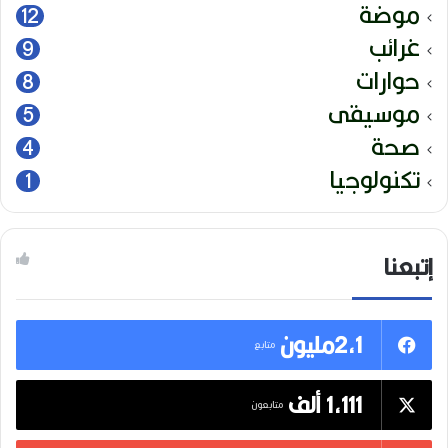
موضة
12
غرائب
9
حوارات
8
موسيقى
5
صحة
4
تكنولوجيا
1
إتبعنا
2,1مليون
متابع
1,111 ألف
متابعون