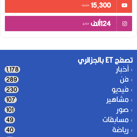
15٬300
مشترك
124ألف
متابع
تصفح ET بالجزائري
أخبار
1٬178
فن
289
فيديو
230
مشاهير
107
صور
101
مسابقات
49
رياضة
40