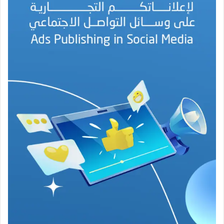
ل
ب
ه
ج
ة
ف
ي
ز
م
ن
ع
ص
ي
ب