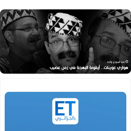
ه
و
ا
ر
ي
ع
و
ي
ن
منذ أسبوع واحد
ا
هواري عوينات.. أيقونة البهجة في زمن عصيب
ت
.
.
أ
ي
ق
و
ن
ة
ا