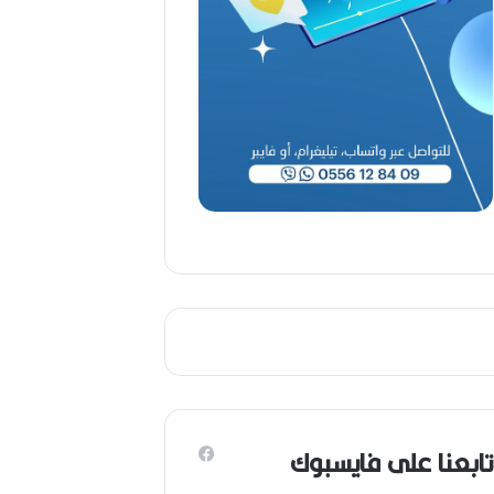
ب
ا
ح
(
1
9
4
6
-
2
0
2
6
)
تابعنا على فايسبوك