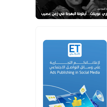
خ
منذ أسبوعين
ر
ذ أسبوعين
ج
ري عوينات.. أيقونة البهجة في زمن عصيب
2026)
ا
ل
ق
د
ي
ر
م
ح
م
د
ا
ل
أ
م
ي
ن
م
ر