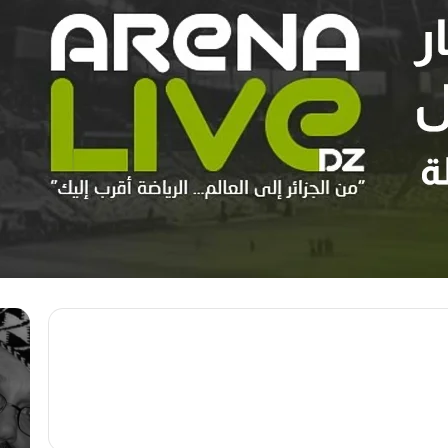
م
ه
ه
و
ر
ا
ج
ر
ا
ي
ن
ع
ا
و