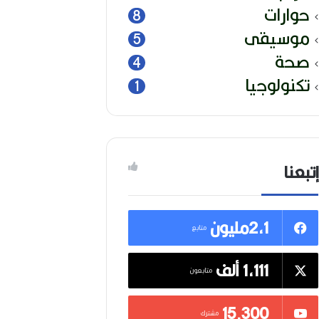
حوارات
8
موسيقى
5
صحة
4
تكنولوجيا
1
إتبعنا
2,1مليون
متابع
1,111 ألف
متابعون
15٬300
مشترك