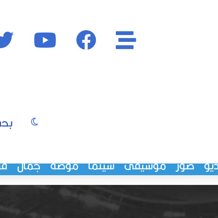
الأقسام
فايسبوك
يوتيوب
الوضع المظ
يو
صور
موسيقى
سينما
موضة
جمال
فن