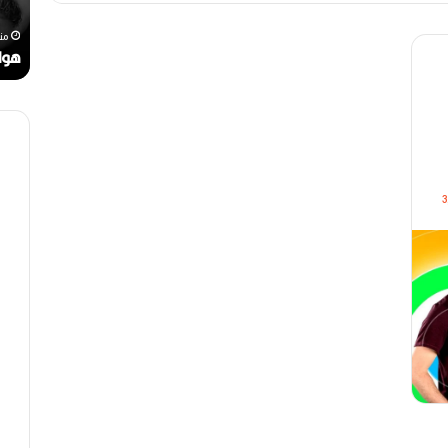
ل
ي
رحيل المخرج القدير محمد الأمين مرباح (1946-
ر
ن
منذ أسبوع واحد
من
ا
ا
مهرجان الراي دولي في وهران
هوا
ي
ت
د
.
و
.
ل
أ
ي
ي
ف
ق
ي
و
3
و
ن
ه
ة
ر
ا
ا
ل
ن
ب
ه
ج
ة
ف
ي
ز