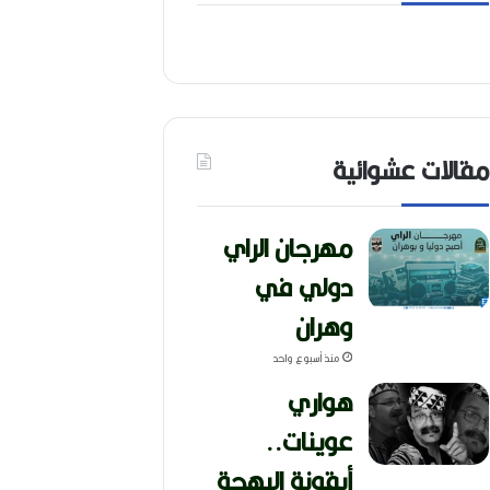
مقالات عشوائية
مهرجان الراي
دولي في
وهران
منذ أسبوع واحد
هواري
عوينات..
أيقونة البهجة