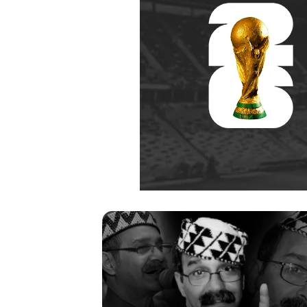
ر
ح
ي
ل
ا
ل
م