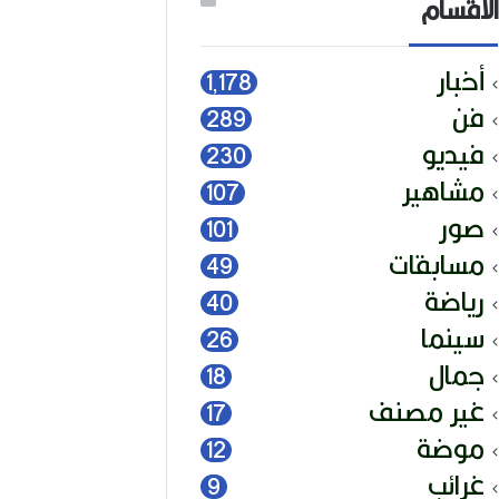
الأقسام
أخبار
1٬178
فن
289
فيديو
230
مشاهير
107
صور
101
مسابقات
49
رياضة
40
سينما
26
جمال
18
غير مصنف
17
موضة
12
غرائب
9