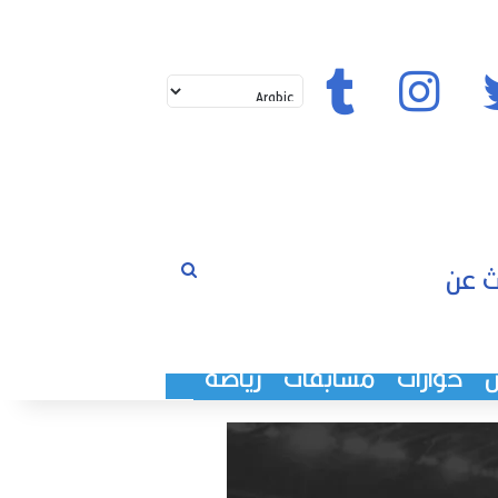
تويتر
إنستغرام
تيك توك
بحث
لم
عن
حوارات
مسابقات
رياضة