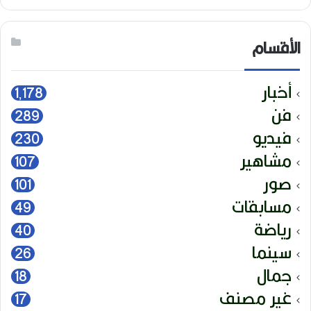
الأقسام
أخبار
1٬178
فن
289
فيديو
230
مشاهير
107
صور
101
مسابقات
49
رياضة
40
سينما
26
جمال
18
غير مصنف
17