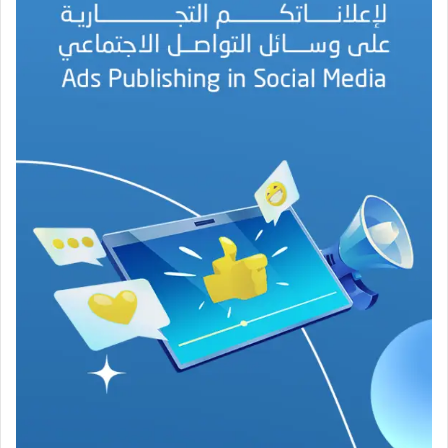
ل
ب
ه
ج
ة
ف
ي
ز
م
ن
ع
ص
ي
ب