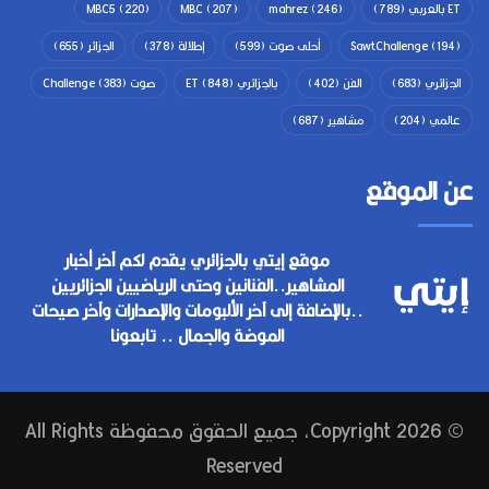
ET بالعربي
(789)
(246)
mahrez
(207)
MBC
(220)
MBC5
(194)
SawtChallenge
أحلى صوت
(599)
إطلالة
(378)
الجزائر
(655)
الجزائري
(683)
الفن
(402)
بالجزائري ET
(848)
صوت Challenge
(383)
عالمي
(204)
مشاهير
(687)
عن الموقع
موقع إيتي بالجزائري يقدم لكم آخر أخبار
المشاهير..الفنانين وحتى الرياضيين الجزائريين
..بالإضافة إلى آخر الألبومات والإصدارات وآخر صيحات
الموضة والجمال .. تابعونا
© Copyright 2026, جميع الحقوق محفوظة All Rights
Reserved