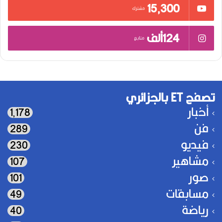
15٬300
مشترك
124ألف
متابع
تصفح ET بالجزائري
أخبار
1٬178
فن
289
فيديو
230
مشاهير
107
صور
101
مسابقات
49
رياضة
40