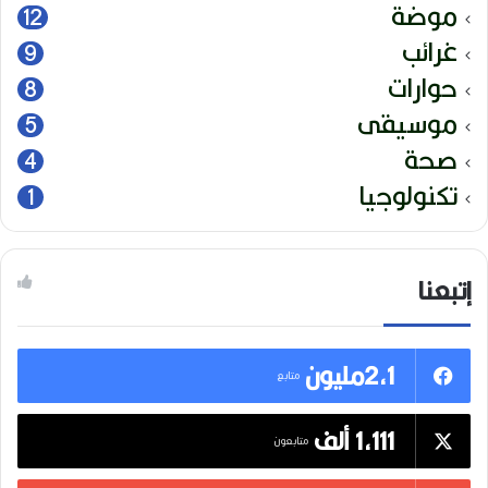
موضة
12
غرائب
9
حوارات
8
موسيقى
5
صحة
4
تكنولوجيا
1
إتبعنا
2,1مليون
متابع
1,111 ألف
متابعون