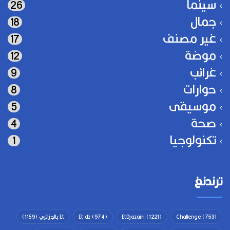
سينما
26
جمال
18
غير مصنف
17
موضة
12
غرائب
9
حوارات
8
موسيقى
5
صحة
4
تكنولوجيا
1
ترندنغ
(753)
Challenge
(1221)
EtDjazairi
(974)
Et dz
Et بالجزائري
(1159)