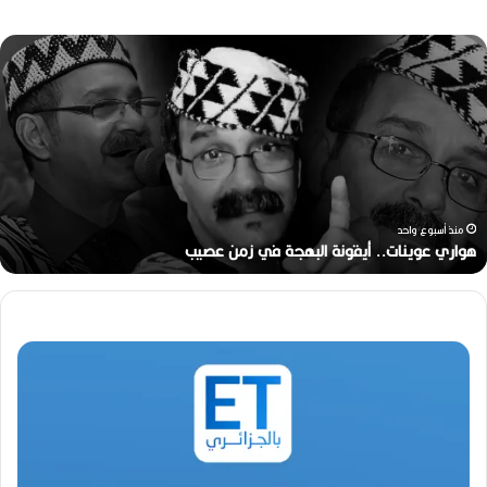
ه
و
ا
ر
ي
ع
و
ي
ن
منذ أسبوع واحد
ا
هواري عوينات.. أيقونة البهجة في زمن عصيب
ت
.
.
أ
ي
ق
و
ن
ة
ا