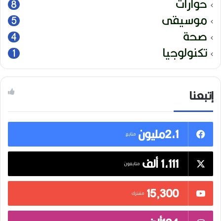
حوارات
8
موسيقى
5
صحة
4
تكنولوجيا
1
إتبعنا
2,1مليون
متابع
1,111 ألف
متابعون
15٬300
مشترك