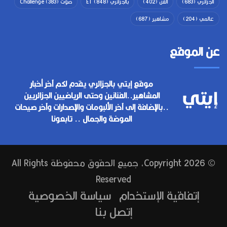
الجزائري
(683)
الفن
(402)
بالجزائري ET
(848)
صوت Challenge
(383)
عالمي
(204)
مشاهير
(687)
عن الموقع
موقع إيتي بالجزائري يقدم لكم آخر أخبار
المشاهير..الفنانين وحتى الرياضيين الجزائريين
..بالإضافة إلى آخر الألبومات والإصدارات وآخر صيحات
الموضة والجمال .. تابعونا
© Copyright 2026, جميع الحقوق محفوظة All Rights
Reserved
إتفاقية الإستخدام
سياسة الخصوصية
إتصل بنا