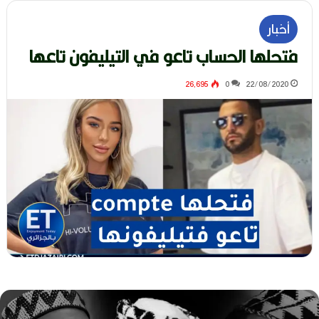
أخبار
فتحلها الحساب تاعو في التيليفون تاعها
26٬695
0
22/08/2020
ه
و