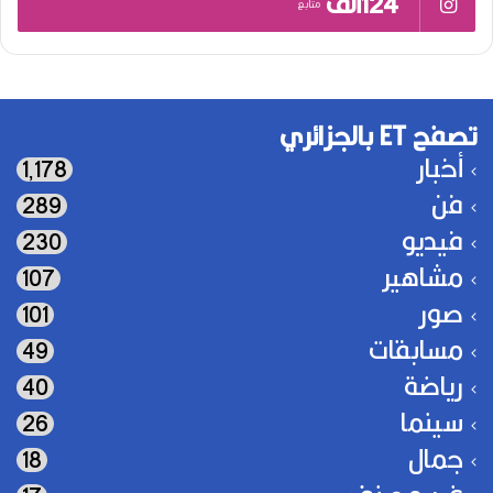
124ألف
متابع
تصفح ET بالجزائري
أخبار
1٬178
فن
289
فيديو
230
مشاهير
107
صور
101
مسابقات
49
رياضة
40
سينما
26
جمال
18