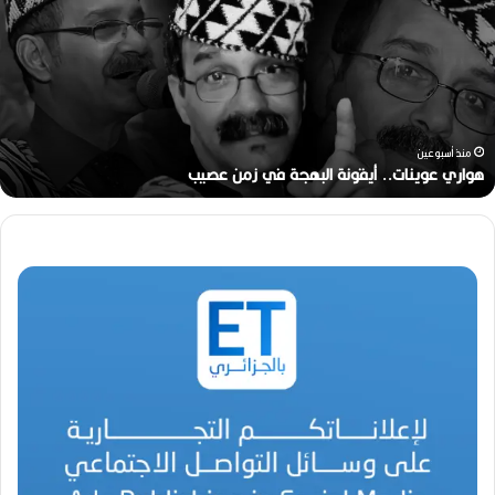
ا
ر
ي
ع
و
ي
ن
منذ أسبوعين
ا
هواري عوينات.. أيقونة البهجة في زمن عصيب
ت
.
.
أ
ي
ق
و
ن
ة
ا
ل
ب
ه