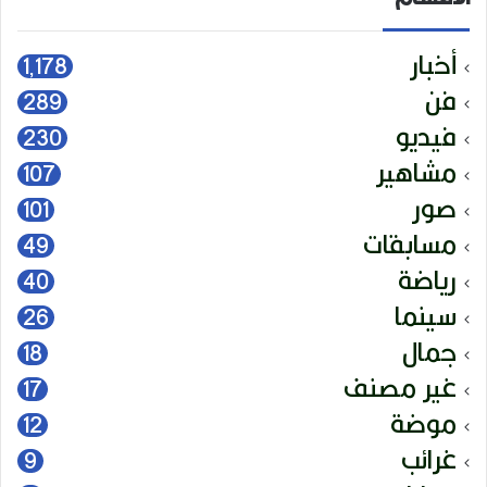
أخبار
1٬178
فن
289
فيديو
230
مشاهير
107
صور
101
مسابقات
49
رياضة
40
سينما
26
جمال
18
غير مصنف
17
موضة
12
غرائب
9