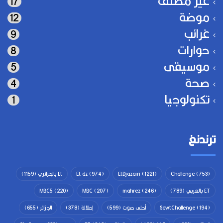
غير مصنف
17
موضة
12
غرائب
9
حوارات
8
موسيقى
5
صحة
4
تكنولوجيا
1
ترندنغ
(753)
Challenge
(1221)
EtDjazairi
(974)
Et dz
Et بالجزائري
(1159)
ET بالعربي
(789)
(246)
mahrez
(207)
MBC
(220)
MBC5
(194)
SawtChallenge
أحلى صوت
(599)
إطلالة
(378)
الجزائر
(655)