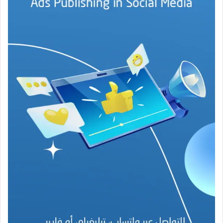
ج
ة
ف
ي
ز
م
ن
ع
ص
ي
ب