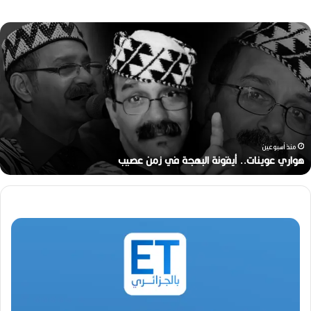
ه
و
ا
ر
ي
ع
و
ي
ن
منذ أسبوعين
ا
هواري عوينات.. أيقونة البهجة في زمن عصيب
ت
.
.
أ
ي
ق
و
ن
ة
ا