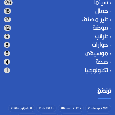
سينما
26
جمال
18
غير مصنف
17
موضة
12
غرائب
9
حوارات
8
موسيقى
5
صحة
4
تكنولوجيا
1
ترندنغ
(753)
Challenge
(1221)
EtDjazairi
(974)
Et dz
Et بالجزائري
(1159)