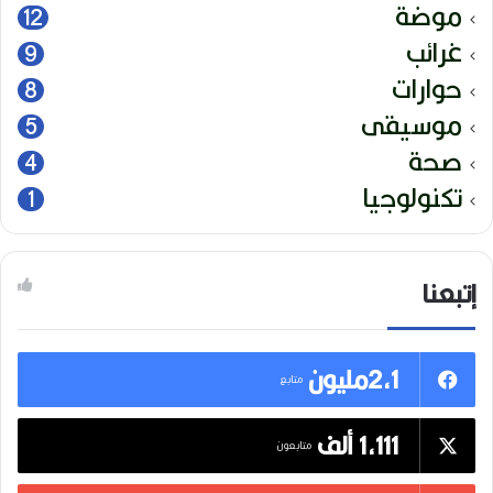
موضة
12
غرائب
9
حوارات
8
موسيقى
5
صحة
4
تكنولوجيا
1
إتبعنا
2,1مليون
متابع
1,111 ألف
متابعون