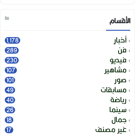
الأقسام
أخبار
1٬178
فن
289
فيديو
230
مشاهير
107
صور
101
مسابقات
49
رياضة
40
سينما
26
جمال
18
غير مصنف
17