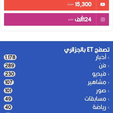
15٬300
مشترك
124ألف
متابع
تصفح ET بالجزائري
أخبار
1٬178
فن
289
فيديو
230
مشاهير
107
صور
101
مسابقات
49
رياضة
40