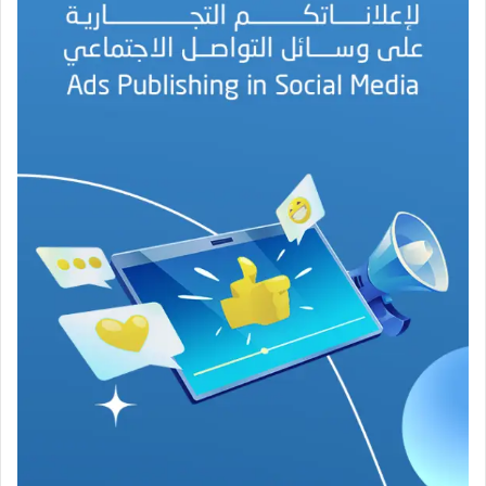
ل
ب
ه
ج
ة
ف
ي
ز
م
ن
ع
ص
ي
ب