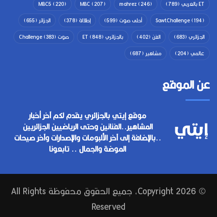
ET بالعربي
(789)
(246)
mahrez
(207)
MBC
(220)
MBC5
(194)
SawtChallenge
أحلى صوت
(599)
إطلالة
(378)
الجزائر
(655)
الجزائري
(683)
الفن
(402)
بالجزائري ET
(848)
صوت Challenge
(383)
عالمي
(204)
مشاهير
(687)
عن الموقع
موقع إيتي بالجزائري يقدم لكم آخر أخبار
المشاهير..الفنانين وحتى الرياضيين الجزائريين
..بالإضافة إلى آخر الألبومات والإصدارات وآخر صيحات
الموضة والجمال .. تابعونا
© Copyright 2026, جميع الحقوق محفوظة All Rights
Reserved