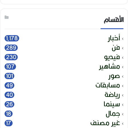
الأقسام
أخبار
1٬178
فن
289
فيديو
230
مشاهير
107
صور
101
مسابقات
49
رياضة
40
سينما
26
جمال
18
غير مصنف
17