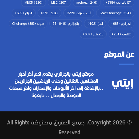
ET بالعربي
(789)
(246)
mahrez
(207)
MBC
(220)
MBC5
(194)
SawtChallenge
أحلى صوت
(599)
إطلالة
(378)
الجزائر
(655)
الجزائري
(683)
الفن
(402)
بالجزائري ET
(848)
صوت Challenge
(383)
عالمي
(204)
مشاهير
(687)
عن الموقع
موقع إيتي بالجزائري يقدم لكم آخر أخبار
المشاهير..الفنانين وحتى الرياضيين الجزائريين
..بالإضافة إلى آخر الألبومات والإصدارات وآخر صيحات
الموضة والجمال .. تابعونا
© Copyright 2026, جميع الحقوق محفوظة All Rights
Reserved