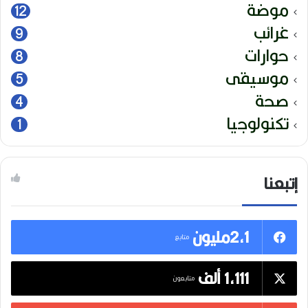
موضة
12
غرائب
9
حوارات
8
موسيقى
5
صحة
4
تكنولوجيا
1
إتبعنا
2,1مليون
متابع
1,111 ألف
متابعون