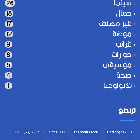
سينما
26
جمال
18
غير مصنف
17
موضة
12
غرائب
9
حوارات
8
موسيقى
5
صحة
4
تكنولوجيا
1
ترندنغ
(753)
Challenge
(1221)
EtDjazairi
(974)
Et dz
Et بالجزائري
(1159)