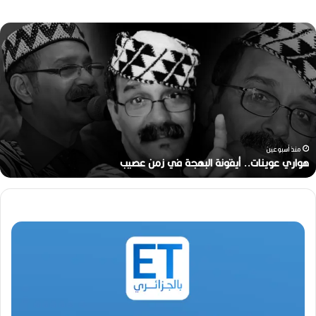
ه
و
ا
ر
ي
ع
و
ي
ن
منذ أسبوعين
ا
هواري عوينات.. أيقونة البهجة في زمن عصيب
ت
.
.
أ
ي
ق
و
ن
ة
ا