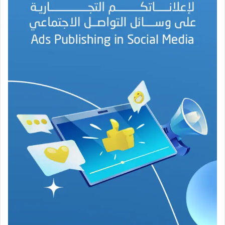
ل
ب
ه
ج
ة
ف
ي
ز
م
ن
ع
ص
ي
ب