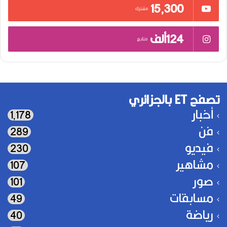
15٬300
مشترك
124ألف
متابع
تصفح ET بالجزائري
أخبار
1٬178
فن
289
فيديو
230
مشاهير
107
صور
101
مسابقات
49
رياضة
40