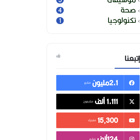
صحة
4
تكنولوجيا
1
إتبعنا
2,1مليون
متابع
1,111 ألف
متابعون
15٬300
مشترك
124ألف
متابع