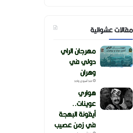
مقالات عشوائية
مهرجان الراي
دولي في
وهران
منذ أسبوع واحد
هواري
عوينات..
أيقونة البهجة
في زمن عصيب