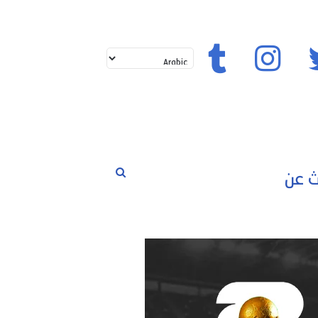
تويتر
إنستغرام
تيك توك
بحث
لم
حوارات
مسابقات
رياضة
عن