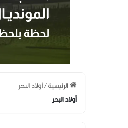
ر
ح
الرئيسية
/
أولاد البحر
ي
ل
ا
أولاد البحر
ل
م
خ
منذ أسبوعين
ر