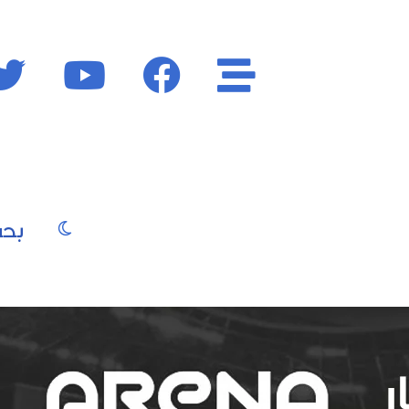
الأقسام
فايسبوك
يوتيوب
الوضع المظ
يو
صور
موسيقى
سينما
موضة
جمال
فن