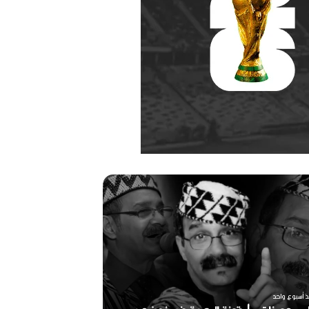
ر
ح
ي
ل
ا
ل
م
خ
منذ أسبوعين
ر
ذ أسبوع واحد