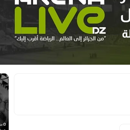
م
ه
ه
و
ر
ا
ج
ر
ا
ي
ن
ع
ا
و
ل
ي
رحيل المخرج القدير محمد الأمين مرباح (1946-
ر
ن
منذ أسبوع واحد
من