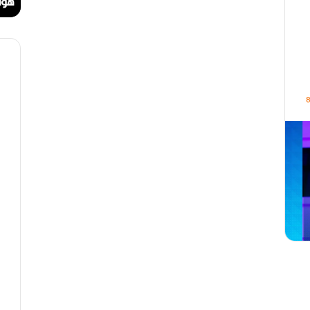
ا
ا
مهرجان الراي دولي في وهران
هوا
ي
ت
د
.
و
.
ل
أ
ي
ي
ف
ق
ي
و
8
و
ن
ه
ة
ر
ا
ا
ل
ن
ب
ه
ج
ة
ف
ي
ز
م
ن
ع