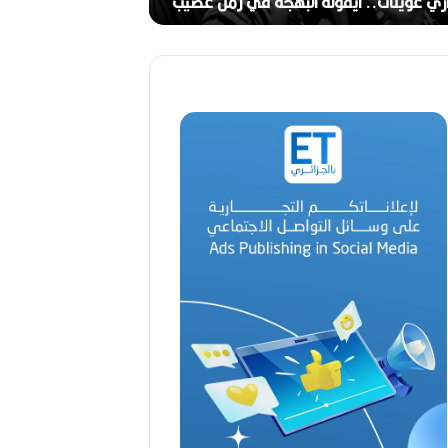
ج
ري عوينات.. أيقونة البهجة في زمن عصيب
2026)
ا
ل
ق
د
ي
ر
م
ح
م
د
ا
ل
أ
م
ي
ن
م
ر
ب
ا
ح