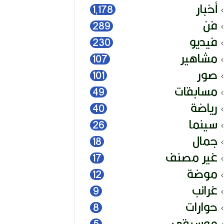
أخبار
1٬178
فن
289
فيديو
230
مشاهير
107
صور
101
مسابقات
49
رياضة
40
سينما
26
جمال
18
غير مصنف
17
موضة
12
غرائب
9
حوارات
8
موسيقى
5