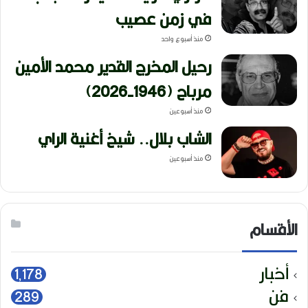
في زمن عصيب
منذ أسبوع واحد
رحيل المخرج القدير محمد الأمين
مرباح (1946-2026)
منذ أسبوعين
الشاب بلال.. شيخ أغنية الراي
منذ أسبوعين
الأقسام
أخبار
1٬178
فن
289