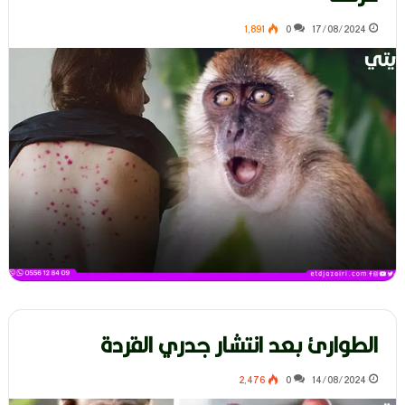
1٬891
0
17/08/2024
الطوارئ بعد انتشار جدري القردة
2٬476
0
14/08/2024