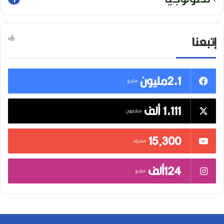
إتبعنا
2,1مليون
متابع
1,111 ألف
متابعون
15٬300
مشترك
124ألف
متابع