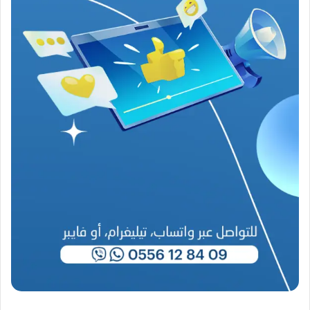
ا
ح
(
1
9
4
6
-
2
0
2
6
)