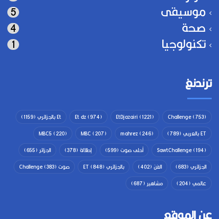
موسيقى
5
صحة
4
تكنولوجيا
1
ترندنغ
(753)
Challenge
(1221)
EtDjazairi
(974)
Et dz
Et بالجزائري
(1159)
ET بالعربي
(789)
(246)
mahrez
(207)
MBC
(220)
MBC5
(194)
SawtChallenge
أحلى صوت
(599)
إطلالة
(378)
الجزائر
(655)
الجزائري
(683)
الفن
(402)
بالجزائري ET
(848)
صوت Challenge
(383)
عالمي
(204)
مشاهير
(687)
عن الموقع