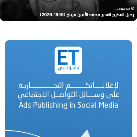
خ
ر
منذ أسبوعين
ج
رحيل المخرج القدير محمد الأمين مرباح (1946-2026)
ا
ل
ق
د
ي
ر
م
ح
م
د
ا
ل
أ
م
ي
ن
م
ر
ب