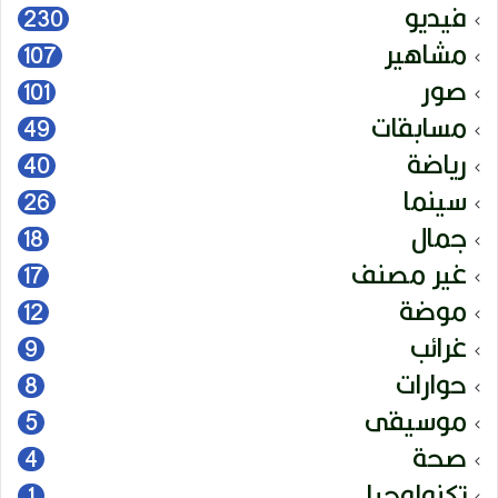
فيديو
230
مشاهير
107
صور
101
مسابقات
49
رياضة
40
سينما
26
جمال
18
غير مصنف
17
موضة
12
غرائب
9
حوارات
8
موسيقى
5
صحة
4
تكنولوجيا
1