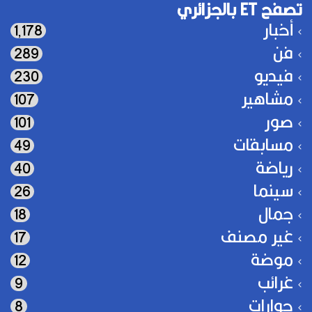
تصفح ET بالجزائري
أخبار
1٬178
فن
289
فيديو
230
مشاهير
107
صور
101
مسابقات
49
رياضة
40
سينما
26
جمال
18
غير مصنف
17
موضة
12
غرائب
9
حوارات
8