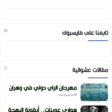
تابعنا على فايسبوك
مقالات عشوائية
مهرجان الراي دولي في وهران
منذ أسبوع واحد
هواري عوينات.. أيقونة البهجة