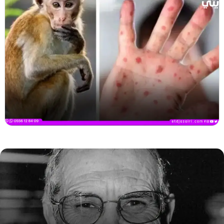
ر
ح
ي
ل
ا
ل
م