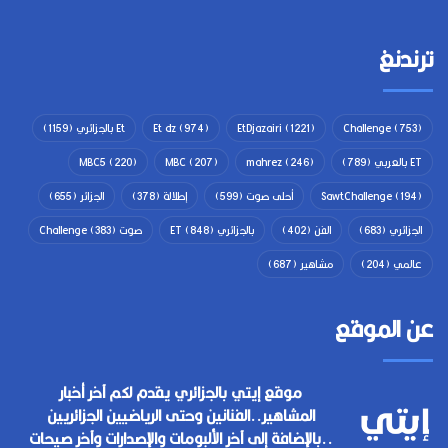
ترندنغ
(753)
Challenge
(1221)
EtDjazairi
(974)
Et dz
Et بالجزائري
(1159)
ET بالعربي
(789)
(246)
mahrez
(207)
MBC
(220)
MBC5
(194)
SawtChallenge
أحلى صوت
(599)
إطلالة
(378)
الجزائر
(655)
الجزائري
(683)
الفن
(402)
بالجزائري ET
(848)
صوت Challenge
(383)
عالمي
(204)
مشاهير
(687)
عن الموقع
موقع إيتي بالجزائري يقدم لكم آخر أخبار
المشاهير..الفنانين وحتى الرياضيين الجزائريين
..بالإضافة إلى آخر الألبومات والإصدارات وآخر صيحات