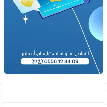
4
6
-
2
0
2
6
)