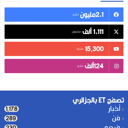
2,1مليون
متابع
1,111 ألف
متابعون
15٬300
مشترك
124ألف
متابع
تصفح ET بالجزائري
أخبار
1٬178
فن
289
فيديو
230