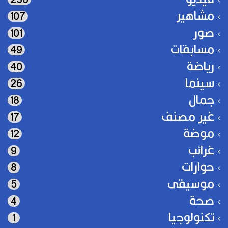
مشاهير
107
صور
101
مسابقات
49
رياضة
40
سينما
26
جمال
18
غير مصنف
17
موضة
12
غرائب
9
حوارات
8
موسيقى
5
صحة
4
تكنولوجيا
1