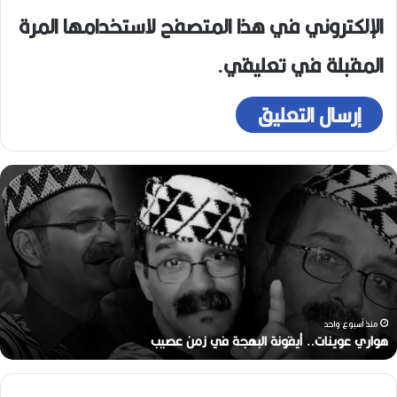
الإلكتروني في هذا المتصفح لاستخدامها المرة
المقبلة في تعليقي.
ر
ح
ي
ل
ا
ل
م
خ
ر
منذ أسبوعين
ج
رحيل المخرج القدير محمد الأمين مرباح (1946-2026)
ا
ل