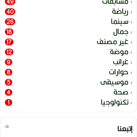
مسابقات
49
رياضة
40
سينما
26
جمال
18
غير مصنف
17
موضة
12
غرائب
9
حوارات
8
موسيقى
5
صحة
4
تكنولوجيا
1
إتبعنا