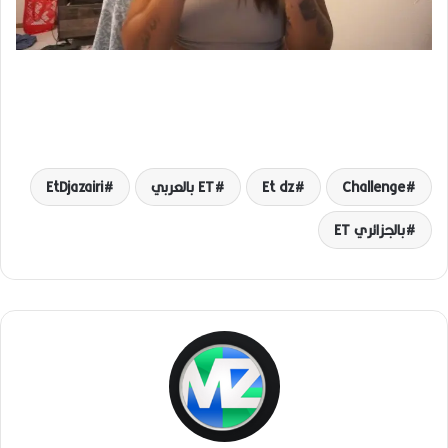
Challenge
Et dz
ET بالعربي
EtDjazairi
بالجزائري ET