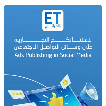
ق
د
ي
ر
م
ح
م
د
ا
ل
أ
م
ي
ن
م
ر
ب
ا
ح
(
1
9