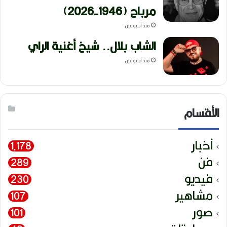
مرباح (1946-2026)
منذ أسبوعين
الشاب بلال.. شيخ أغنية الراي
منذ أسبوعين
الأقسام
أخبار
1٬178
فن
289
فيديو
230
مشاهير
107
صور
101