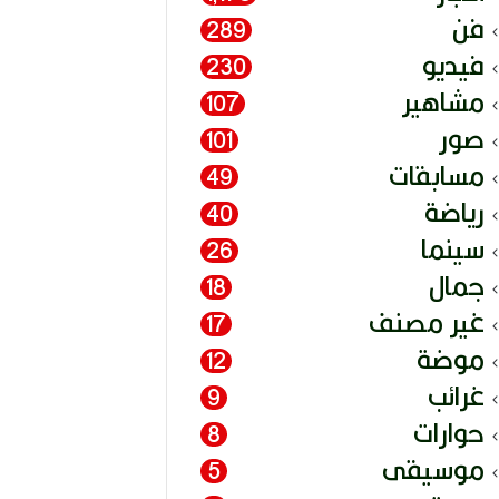
فن
289
فيديو
230
مشاهير
107
صور
101
مسابقات
49
رياضة
40
سينما
26
جمال
18
غير مصنف
17
موضة
12
غرائب
9
حوارات
8
موسيقى
5