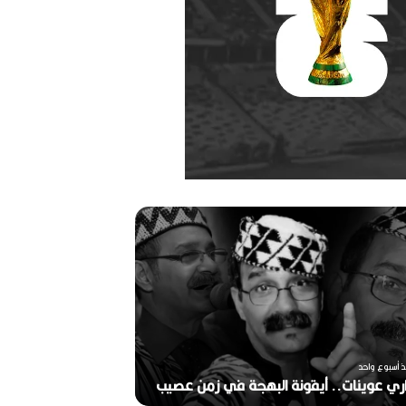
ر
ح
ي
ل
ا
ل
م
خ
منذ أسبوعين
ر
ذ أسبوع واحد
ج
ري عوينات.. أيقونة البهجة في زمن عصيب
2026)