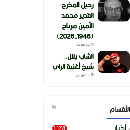
رحيل المخرج
القدير محمد
الأمين مرباح
(1946-2026)
منذ أسبوعين
الشاب بلال..
شيخ أغنية الراي
منذ أسبوعين
الأقسام
أخبار
1٬178