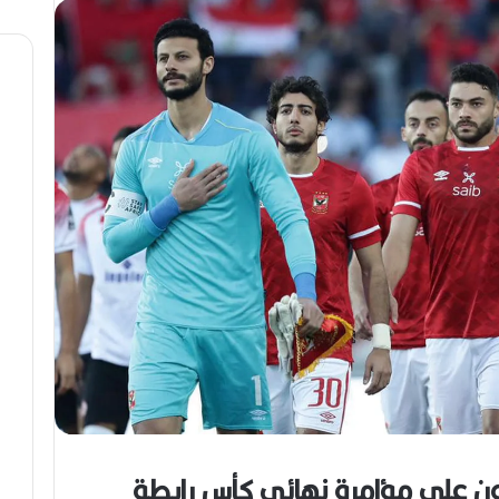
ي
ت
د
.
و
.
ل
أ
ي
ي
ف
ق
ي
و
و
ن
ه
ة
ر
ا
ا
ل
ن
ب
ه
ج
ة
ف
ي
ز
م
ن
ع
ن على مؤامرة نهائي كأس رابطة
ص