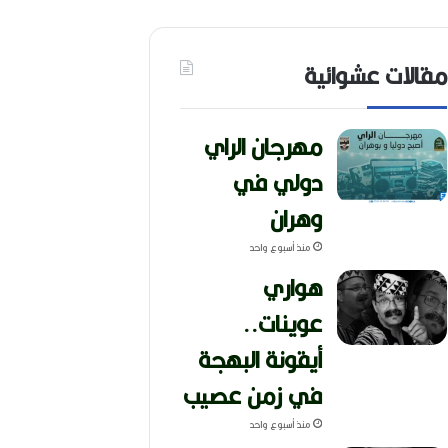
مقالات عشوائية
مهرجان الراي
دولي في
وهران
منذ أسبوع واحد
هواري
عوينات..
أيقونة البهجة
في زمن عصيب
منذ أسبوع واحد