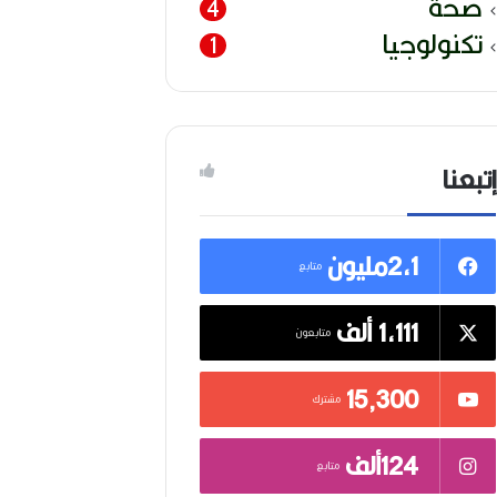
صحة
4
تكنولوجيا
1
إتبعنا
2,1مليون
متابع
1,111 ألف
متابعون
15٬300
مشترك
124ألف
متابع