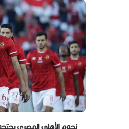
ا
ل
ق
د
ي
ر
م
ح
م
د
ا
ل
أ
م
ي
ن
م
ر
ب
ا
ح
نجوم الأهلي المصري يحتجو
(