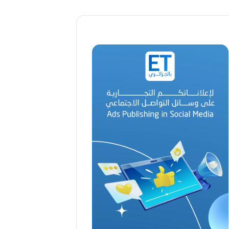
ا
ل
ق
د
ي
ر
م
ح
م
د
ا
ل
أ
م
ي
ن
م
ر
ب
ا
ح
(