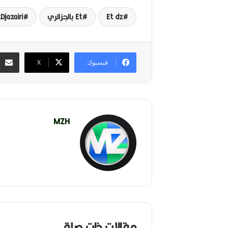
Et dz
Et بالجزائري
Djazairi
فيسبوك
‫X
MZH
مقالات ذات صلة