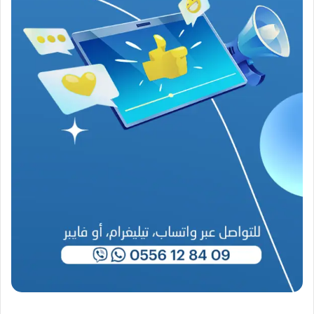
ن
ع
ص
ي
ب