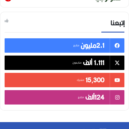
إتبعنا
2,1مليون
متابع
1,111 ألف
متابعون
15٬300
مشترك
124ألف
متابع