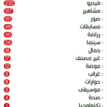
فيديو
230
مشاهير
107
صور
101
مسابقات
49
رياضة
40
سينما
26
جمال
18
غير مصنف
17
موضة
12
غرائب
9
حوارات
8
موسيقى
5
صحة
4
تكنولوجيا
1