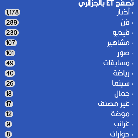
تصفح ET بالجزائري
أخبار
1٬178
فن
289
فيديو
230
مشاهير
107
صور
101
مسابقات
49
رياضة
40
سينما
26
جمال
18
غير مصنف
17
موضة
12
غرائب
9
حوارات
8