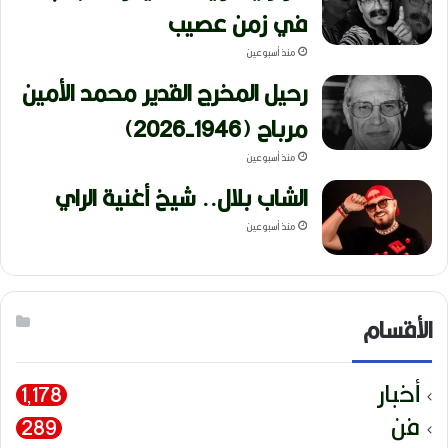
في زمن عصيب
منذ أسبوعين
رحيل المخرج القدير محمد الأمين
مرباح (1946-2026)
منذ أسبوعين
الشاب بلال.. شيخ أغنية الراي
منذ أسبوعين
الأقسام
أخبار
1٬178
فن
289