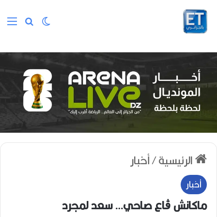
الوضع المظلم
بحث عن
الق
الرئيسية
/
أخبار
أخبار
ماكانش ڨاع صاحي… سعد لمجرد