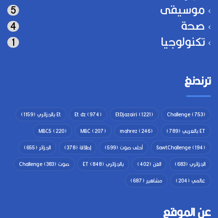
موسيقى
5
صحة
4
تكنولوجيا
1
ترندنغ
(753)
Challenge
(1221)
EtDjazairi
(974)
Et dz
Et بالجزائري
(1159)
ET بالعربي
(789)
(246)
mahrez
(207)
MBC
(220)
MBC5
(194)
SawtChallenge
أحلى صوت
(599)
إطلالة
(378)
الجزائر
(655)
الجزائري
(683)
الفن
(402)
بالجزائري ET
(848)
صوت Challenge
(383)
عالمي
(204)
مشاهير
(687)
عن الموقع