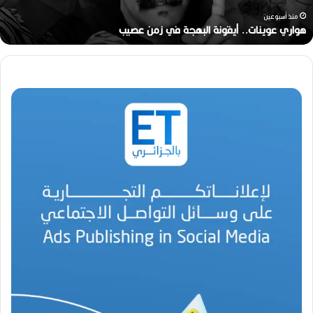
ي
ن
منذ أسبوعين
ا
هواري عوينات.. أيقونة البهجة في زمن عصيب
ت
.
.
أ
ي
ق
و
ن
ة
ا
ل
ب
ه
ج
ة
ف
ي
ز
م