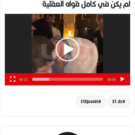
لم يكن في كامل قواه العقلية
مشغل
الفيديو
00:13
00:00
EtDjazairi
Et dz