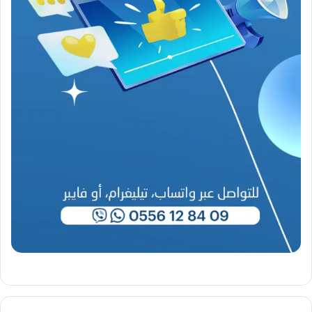
ص
ي
ب