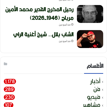
رحيل المخرج القدير محمد الأمين
مرباح (1946-2026)
منذ أسبوعين
الشاب بلال.. شيخ أغنية الراي
منذ أسبوعين
الأقسام
أخبار
1٬178
فن
289
فيديو
230
مشاهير
107