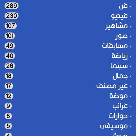
فن
289
فيديو
230
مشاهير
107
صور
101
مسابقات
49
رياضة
40
سينما
26
جمال
18
غير مصنف
17
موضة
12
غرائب
9
حوارات
8
موسيقى
5
صحة
4