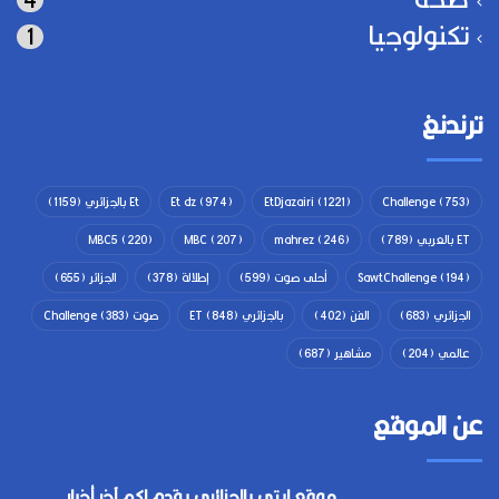
تكنولوجيا
1
ترندنغ
(753)
Challenge
(1221)
EtDjazairi
(974)
Et dz
Et بالجزائري
(1159)
ET بالعربي
(789)
(246)
mahrez
(207)
MBC
(220)
MBC5
(194)
SawtChallenge
أحلى صوت
(599)
إطلالة
(378)
الجزائر
(655)
الجزائري
(683)
الفن
(402)
بالجزائري ET
(848)
صوت Challenge
(383)
عالمي
(204)
مشاهير
(687)
عن الموقع
موقع إيتي بالجزائري يقدم لكم آخر أخبار