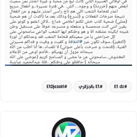
Et dz
Et بالجزائري
EtDjazairi