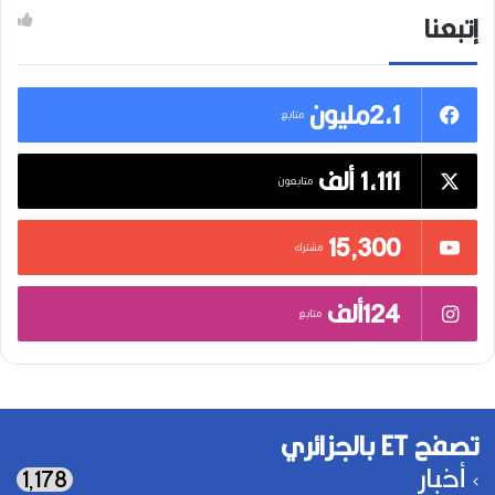
إتبعنا
2,1مليون
متابع
1,111 ألف
متابعون
15٬300
مشترك
124ألف
متابع
تصفح ET بالجزائري
أخبار
1٬178