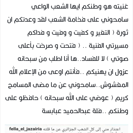
غنيته هو وطنكم ايها الشعب الواعي
سامحوني على فخامة الشعب لقد وعدتكم ان
ثورة ( التغير و كفيت و وفيت و فداکم
مسيرتي الفنية .. ( فتحت و صرخت بأعلى
صوتي ) لا للفساد..ها أنا اطلب من سبحانه
عزول ان يهنيكم ..فأنتم اوعى من الإعلام الله
المغشوش..سامحوني عن ما مضى المسامح
كريم ( عوضي على الله سبحانه ) حافظو على
وطنكم ..فلة عبدالحميد عبابسة