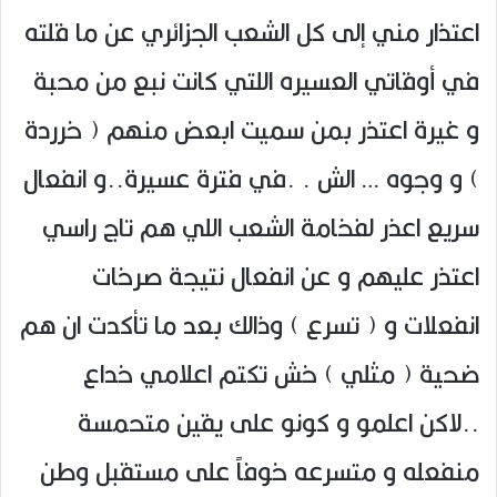
اعتذار مني إلى كل الشعب الجزائري عن ما قلته
في أوقاتي العسيره اللتي كانت نبع من محبة
و غيرة اعتذر بمن سميت ابعض منهم ( خرردة
) و وجوه … الش . .في فترة عسيرة..و انفعال
سريع اعذر لفخامة الشعب اللي هم تاج راسي
اعتذر عليهم و عن انفعال نتيجة صرخات
انفعلات و ( تسرع ) وذالك بعد ما تأكدت ان هم
ضحية ( مثلي ) خش تكتم اعلامي خداع
..لاكن اعلمو و كونو علی يقين متحمسة
منفعله و متسرعه خوفاً على مستقبل وطن