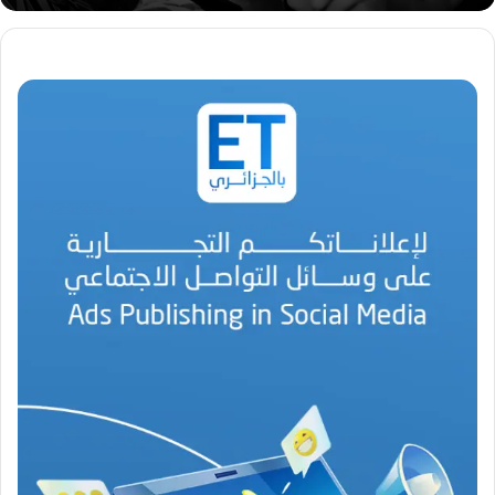
ت
.
.
أ
ي
ق
و
ن
ة
ا
ل
ب
ه
ج
ة
ف
ي
ز
م
ن
ع