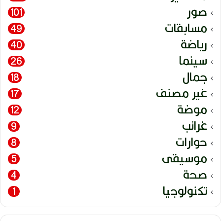
صور
101
مسابقات
49
رياضة
40
سينما
26
جمال
18
غير مصنف
17
موضة
12
غرائب
9
حوارات
8
موسيقى
5
صحة
4
تكنولوجيا
1