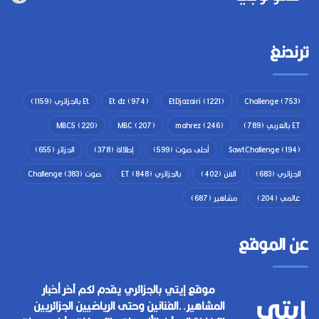
ترندنغ
(753)
Challenge
(1221)
EtDjazairi
(974)
Et dz
Et بالجزائري
(1159)
ET بالعربي
(789)
(246)
mahrez
(207)
MBC
(220)
MBC5
(194)
SawtChallenge
أحلى صوت
(599)
إطلالة
(378)
الجزائر
(655)
الجزائري
(683)
الفن
(402)
بالجزائري ET
(848)
صوت Challenge
(383)
عالمي
(204)
مشاهير
(687)
عن الموقع
موقع إيتي بالجزائري يقدم لكم آخر أخبار
المشاهير..الفنانين وحتى الرياضيين الجزائريين