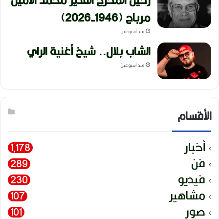
مرباح (1946-2026)
منذ أسبوعين
الشاب بلال.. شيخ أغنية الراي
منذ أسبوعين
الأقسام
أخبار
1٬178
فن
289
فيديو
230
مشاهير
107
صور
101