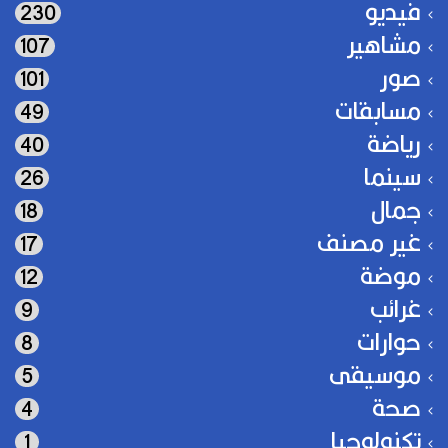
فيديو
230
مشاهير
107
صور
101
مسابقات
49
رياضة
40
سينما
26
جمال
18
غير مصنف
17
موضة
12
غرائب
9
حوارات
8
موسيقى
5
صحة
4
تكنولوجيا
1