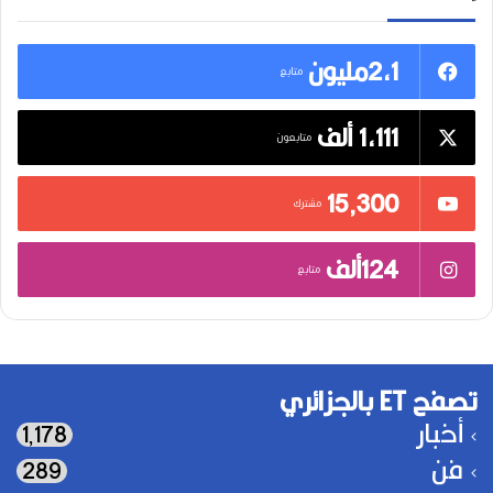
2,1مليون
متابع
1,111 ألف
متابعون
15٬300
مشترك
124ألف
متابع
تصفح ET بالجزائري
أخبار
1٬178
فن
289