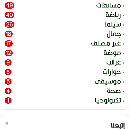
مسابقات
49
رياضة
40
سينما
26
جمال
18
غير مصنف
17
موضة
12
غرائب
9
حوارات
8
موسيقى
5
صحة
4
تكنولوجيا
1
إتبعنا