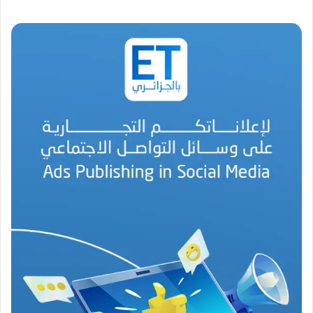
.
أ
ي
ق
و
ن
ة
ا
ل
ب
ه
ج
ة
ف
ي
ز
م
ن
ع
ص
ي