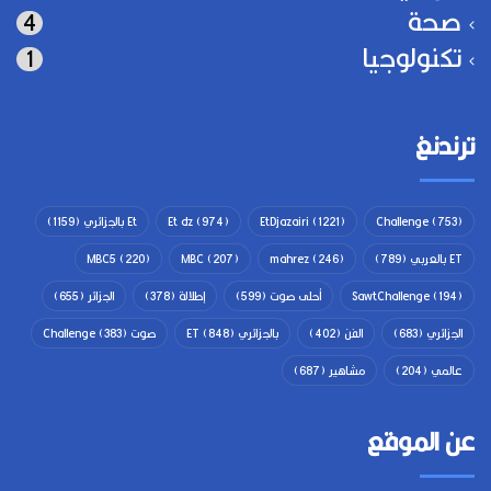
صحة
4
تكنولوجيا
1
ترندنغ
(753)
Challenge
(1221)
EtDjazairi
(974)
Et dz
Et بالجزائري
(1159)
ET بالعربي
(789)
(246)
mahrez
(207)
MBC
(220)
MBC5
(194)
SawtChallenge
أحلى صوت
(599)
إطلالة
(378)
الجزائر
(655)
الجزائري
(683)
الفن
(402)
بالجزائري ET
(848)
صوت Challenge
(383)
عالمي
(204)
مشاهير
(687)
عن الموقع