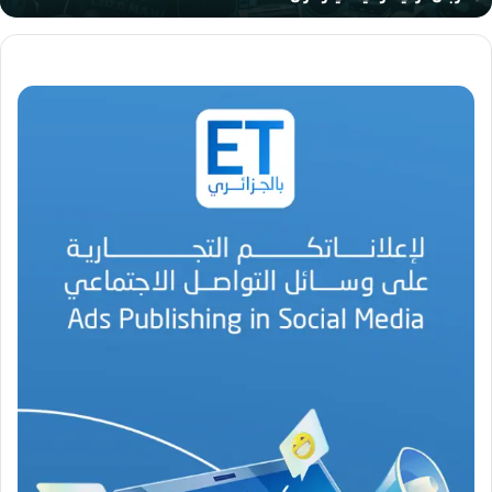
ي
د
و
ل
ي
ف
ي
و
ه
ر
ا
ن