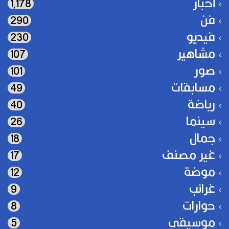
أخبار
1٬178
فن
290
فيديو
230
مشاهير
107
صور
101
مسابقات
49
رياضة
40
سينما
26
جمال
18
غير مصنف
17
موضة
12
غرائب
9
حوارات
8
موسيقى
5