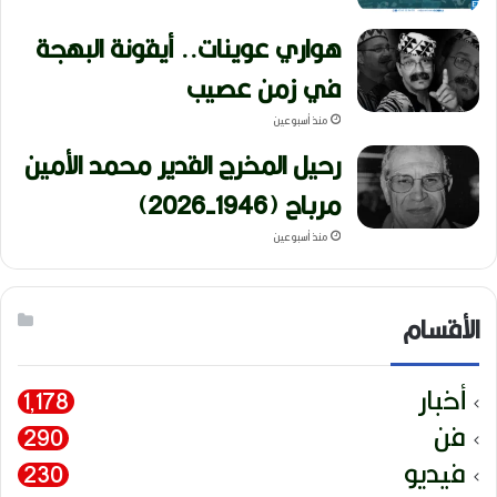
هواري عوينات.. أيقونة البهجة
في زمن عصيب
منذ أسبوعين
رحيل المخرج القدير محمد الأمين
مرباح (1946-2026)
منذ أسبوعين
الأقسام
أخبار
1٬178
فن
290
فيديو
230