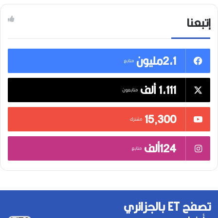
إتبعنا
2,1مليون
متابع
1,111 ألف
متابعون
15٬300
مشترك
124ألف
متابع
تصفح ET بالجزائري