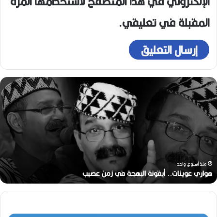
الإلكتروني في هذا المتصفح لاستخدامها المرة
المقبلة في تعليقي.
ر
ح
ي
ل
ا
ل
م
خ
ر
منذ أسبوعين
ج
رحيل المخرج القدير محمد الأمين مرباح (1946-2026)
ا
ل
ق
د