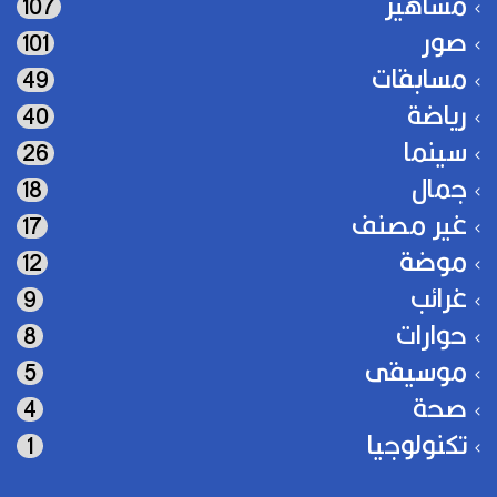
مشاهير
107
صور
101
مسابقات
49
رياضة
40
سينما
26
جمال
18
غير مصنف
17
موضة
12
غرائب
9
حوارات
8
موسيقى
5
صحة
4
تكنولوجيا
1