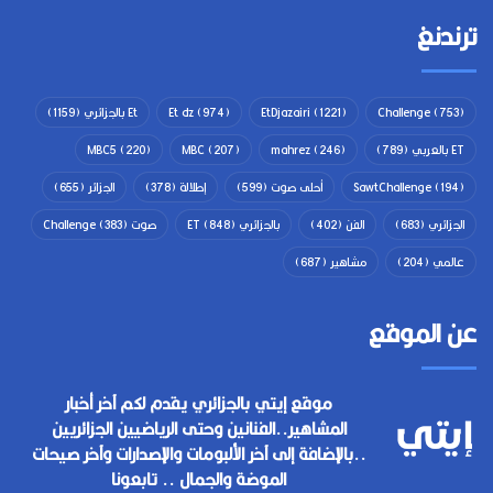
ترندنغ
(753)
Challenge
(1221)
EtDjazairi
(974)
Et dz
Et بالجزائري
(1159)
ET بالعربي
(789)
(246)
mahrez
(207)
MBC
(220)
MBC5
(194)
SawtChallenge
أحلى صوت
(599)
إطلالة
(378)
الجزائر
(655)
الجزائري
(683)
الفن
(402)
بالجزائري ET
(848)
صوت Challenge
(383)
عالمي
(204)
مشاهير
(687)
عن الموقع
موقع إيتي بالجزائري يقدم لكم آخر أخبار
المشاهير..الفنانين وحتى الرياضيين الجزائريين
..بالإضافة إلى آخر الألبومات والإصدارات وآخر صيحات
الموضة والجمال .. تابعونا