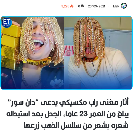
3٬298
0
20/09/2021
MZH
أثار مغنى راب مكسيكي يدعى “دان سور”
يبلغ من العمر 23 عاما، الجدل بعد استبداله
شعره بشعر من سلاسل الذهب زرعها