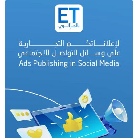
ي
ر
م
ح
م
د
ا
ل
أ
م
ي
ن
م
ر
ب
ا
ح
(
1
9
4