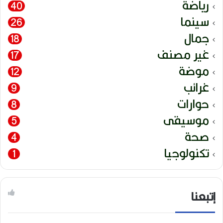
رياضة
40
سينما
26
جمال
18
غير مصنف
17
موضة
12
غرائب
9
حوارات
8
موسيقى
5
صحة
4
تكنولوجيا
1
إتبعنا