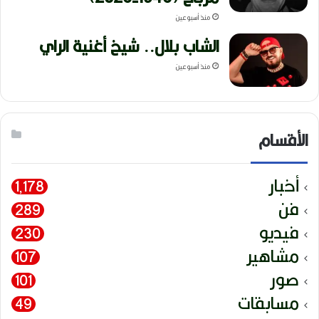
منذ أسبوعين
الشاب بلال.. شيخ أغنية الراي
منذ أسبوعين
الأقسام
أخبار
1٬178
فن
289
فيديو
230
مشاهير
107
صور
101
مسابقات
49