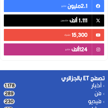
2,1مليون
متابع
1,111 ألف
متابعون
15٬300
مشترك
124ألف
متابع
تصفح ET بالجزائري
أخبار
1٬178
فن
289
فيديو
230