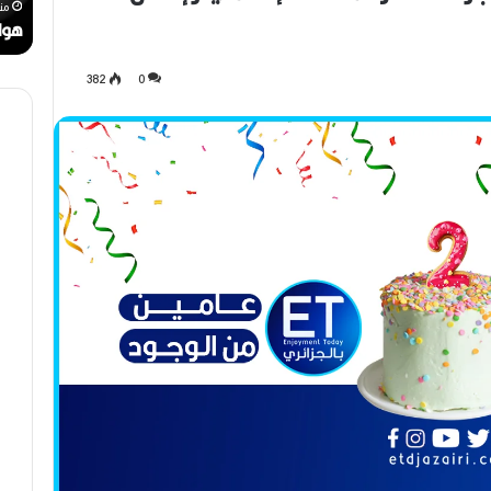
رحيل المخرج القدير محمد الأمين مرباح (1946-
ر
ن
منذ أسبوع واحد
من
ا
ا
مهرجان الراي دولي في وهران
هوا
ي
ت
د
.
382
0
و
.
ل
أ
ي
ي
ف
ق
ي
و
و
ن
ه
ة
ر
ا
ا
ل
ن
ب
ه
ج
ة
ف
ي
ز
م