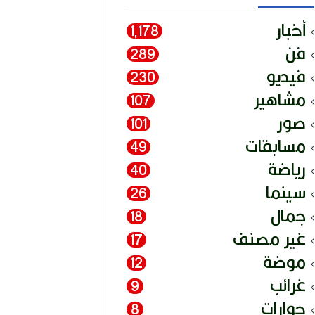
أخبار
1٬178
فن
289
فيديو
230
مشاهير
107
صور
101
مسابقات
49
رياضة
40
سينما
26
جمال
18
غير مصنف
17
موضة
12
غرائب
9
حوارات
8