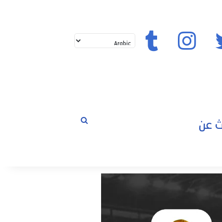
تويتر
إنستغرام
تيك توك
بحث
لم
عن
حوارات
مسابقات
رياضة