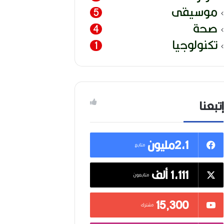
موسيقى
5
صحة
4
تكنولوجيا
1
إتبعنا
2,1مليون
متابع
1,111 ألف
متابعون
15٬300
مشترك