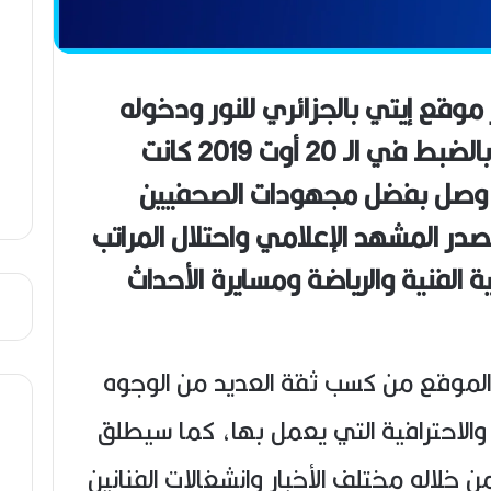
ن
ع
ص
ي
ب
وقع إيتي بالجزائري للنور ودخوله
عالم الإعلام بشكل رسمي وبالضبط في الـ 20 أوت 2019 كانت
ذي وصل بفضل مجهودات الصحفيين
تصدر المشهد الإعلامي واحتلال المراتب
ية الفنية والرياضة ومسايرة الأحداث
الموقع من كسب ثقة العديد من الوجوه
لاحترافية التي يعمل بها، كما سيطلق
 خلاله مختلف الأخبار وانشغالات الفنانين