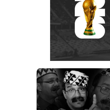
ر
ح
ي
ل
ا
ل
م
خ
منذ أسبوعين