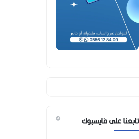
ا
ح
(
1
9
4
6
-
2
0
2
6
)
تابعنا على فايسبوك