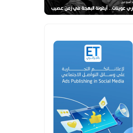
ر
ذ أسبوعين
ج
ري عوينات.. أيقونة البهجة في زمن عصيب
2026)
ا
ل
ق
د
ي
ر
م
ح
م
د
ا
ل
أ
م
ي
ن
م
ر
ب