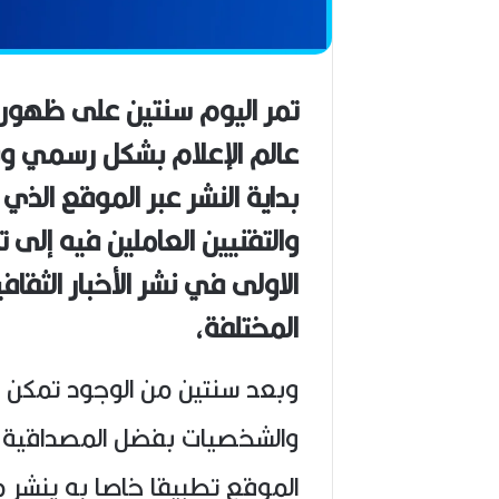
ا
ح
(
1
9
تمر اليوم سنتين على ظهور م
4
6
-
2
بداية النشر عبر الموقع ال
0
2
والتقنيين العاملين فيه إلى 
6
الاولى في نشر الأخبار الثقاف
)
المختلفة،
وبعد سنتين من الوجود تمكن 
والشخصيات بفضل المصداقية وا
الموقع تطبيقا خاصا به ينشر من