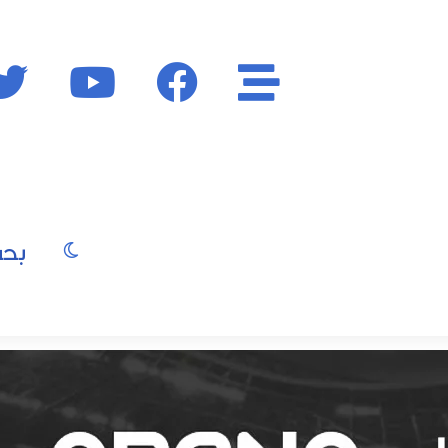
الأقسام
فايسبوك
يوتيوب
الوضع المظ
يو
صور
موسيقى
سينما
موضة
جمال
فن