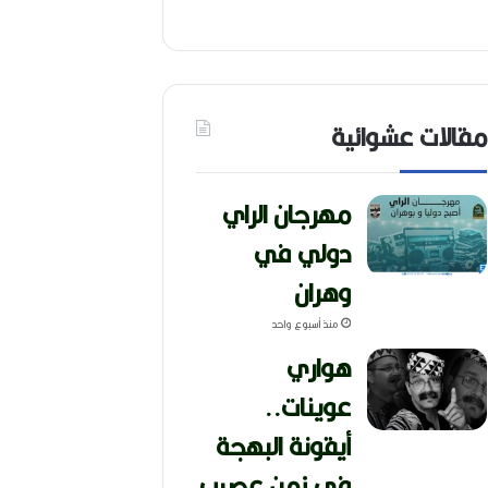
مقالات عشوائية
مهرجان الراي
دولي في
وهران
منذ أسبوع واحد
هواري
عوينات..
أيقونة البهجة
في زمن عصيب