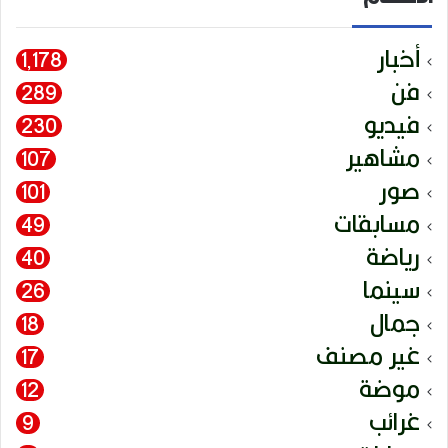
أخبار
1٬178
فن
289
فيديو
230
مشاهير
107
صور
101
مسابقات
49
رياضة
40
سينما
26
جمال
18
غير مصنف
17
موضة
12
غرائب
9