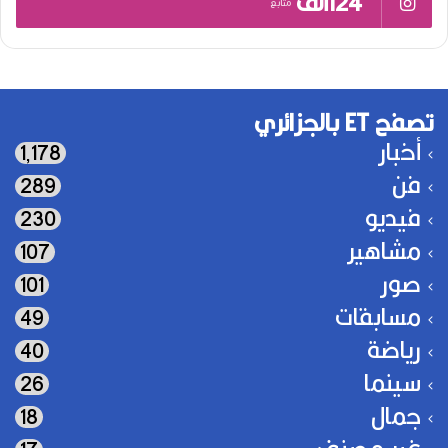
124ألف
متابع
تصفح ET بالجزائري
أخبار
1٬178
فن
289
فيديو
230
مشاهير
107
صور
101
مسابقات
49
رياضة
40
سينما
26
جمال
18
غير مصنف