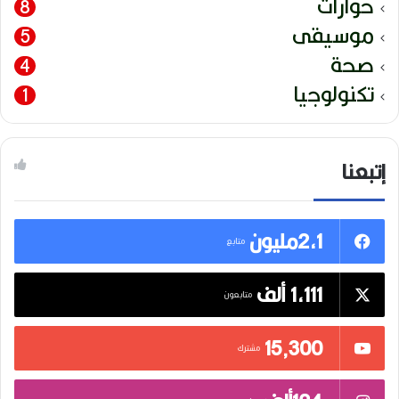
حوارات
8
موسيقى
5
صحة
4
تكنولوجيا
1
إتبعنا
2,1مليون
متابع
1,111 ألف
متابعون
15٬300
مشترك