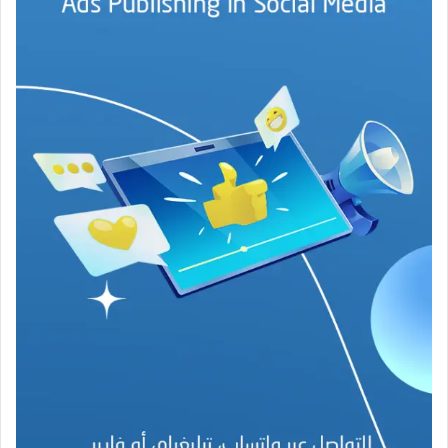
ج
ة
ف
ي
ز
م
ن
ع
ص
ي
ب