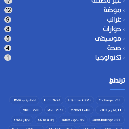
17
موضة
12
غرائب
9
حوارات
8
موسيقى
5
صحة
4
تكنولوجيا
1
ترندنغ
(753)
Challenge
(1221)
EtDjazairi
(974)
Et dz
Et بالجزائري
(1159)
ET بالعربي
(789)
(246)
mahrez
(207)
MBC
(220)
MBC5
(194)
SawtChallenge
أحلى صوت
(599)
إطلالة
(378)
الجزائر
(655)