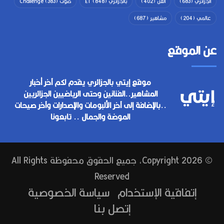
الجزائري
(683)
الفن
(402)
بالجزائري ET
(848)
صوت Challenge
(383)
عالمي
(204)
مشاهير
(687)
عن الموقع
موقع إيتي بالجزائري يقدم لكم آخر أخبار
المشاهير..الفنانين وحتى الرياضيين الجزائريين
..بالإضافة إلى آخر الألبومات والإصدارات وآخر صيحات
الموضة والجمال .. تابعونا
© Copyright 2026, جميع الحقوق محفوظة All Rights
Reserved
إتفاقية الإستخدام
سياسة الخصوصية
إتصل بنا