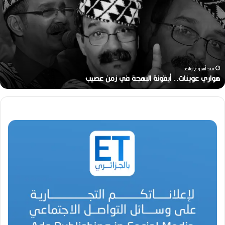
ا
ر
ي
ع
و
ي
ن
منذ أسبوع واحد
ا
هواري عوينات.. أيقونة البهجة في زمن عصيب
ت
.
.
أ
ي
ق
و
ن
ة
ا
ل
ب
ه