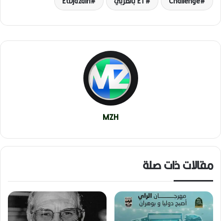
Challenge
ET بالعربي
EtDjazairi
MZH
مقالات ذات صلة