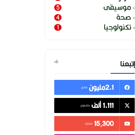
موسيقى
5
صحة
4
تكنولوجيا
1
إتبعنا
2,1مليون
متابع
1,111 ألف
متابعون
15٬300
مشترك