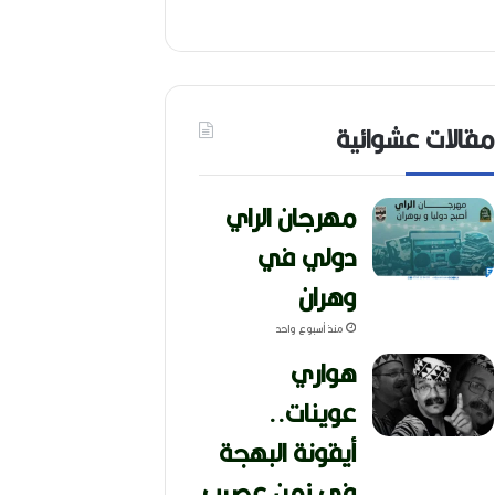
مقالات عشوائية
مهرجان الراي
دولي في
وهران
منذ أسبوع واحد
هواري
عوينات..
أيقونة البهجة
في زمن عصيب