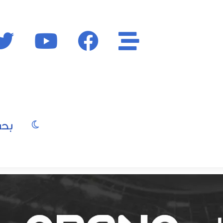
الأقسام
فايسبوك
يوتيوب
الوضع المظ
يو
صور
موسيقى
سينما
موضة
جمال
فن