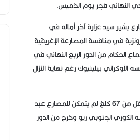
يكي النهائي فجر يوم الخميس.
 بشير سيد عزارة آخر أماله في
لبرونزية في منافسة المصارعة الإغريقية
ماع الحكام من الدور الربع النهائي في
مام منافسه الأوكراني بيلينيوك رغم نهاية النزال
وفي نفس الرياضة وفي وزن أقل من 67 كلغ لم يتمكن للمصارع عبد
ه الكوري الجنوبي ريو وخرج من الدور