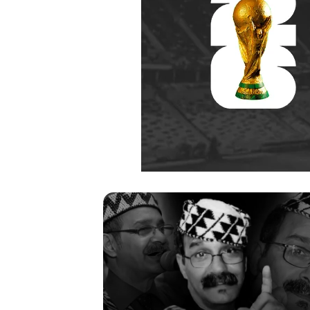
يل
مهرجان
مخرج
الراي
دير
دولي
مد
في
مين
وهران
باح
(1946-
202
منذ أسبوعين