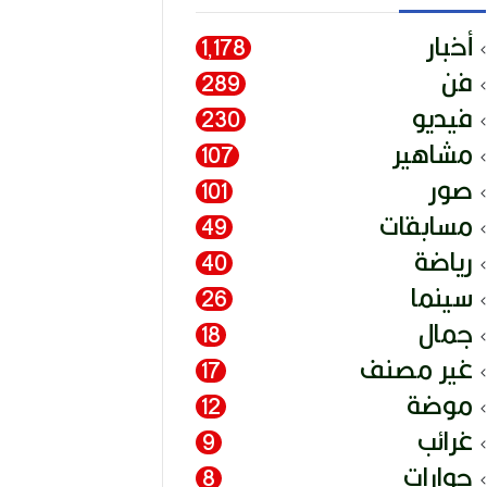
أخبار
1٬178
فن
289
فيديو
230
مشاهير
107
صور
101
مسابقات
49
رياضة
40
سينما
26
جمال
18
غير مصنف
17
موضة
12
غرائب
9
حوارات
8