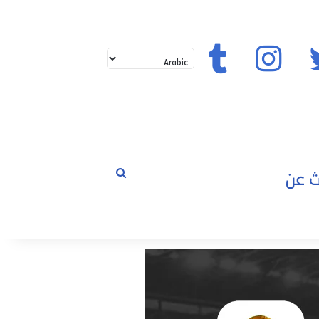
تويتر
إنستغرام
تيك توك
بحث
لم
عن
حوارات
مسابقات
رياضة