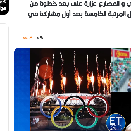
هائي و المصارع عزارة على بعد خطوة من
منذ أسبوع واحد
هواري عوينات.. أيقونة البهجة في زمن عصيب
6)
حتل المرتبة الخامسة بعد أول مشاركة في
562
0