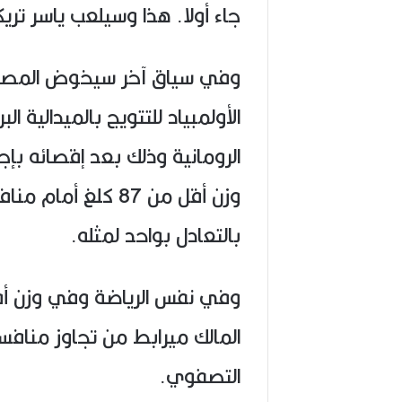
جاء أولا. هذا وسيلعب ياسر تر
وفي سياق آخر سيخوض المصارع
الأولمبياد للتتويج بالميدالية ا
الرومانية وذلك بعد إقصائه بإج
وزن أقل من 87 كلغ أ
بالتعادل بواحد لمثله.
المالك ميرابط من تجاوز منافس
التصفوي.