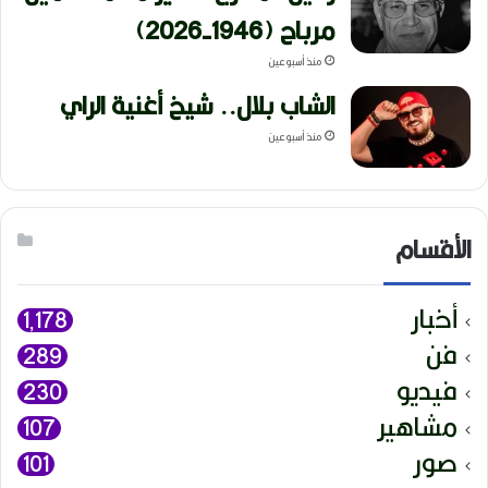
مرباح (1946-2026)
منذ أسبوعين
الشاب بلال.. شيخ أغنية الراي
منذ أسبوعين
الأقسام
أخبار
1٬178
فن
289
فيديو
230
مشاهير
107
صور
101