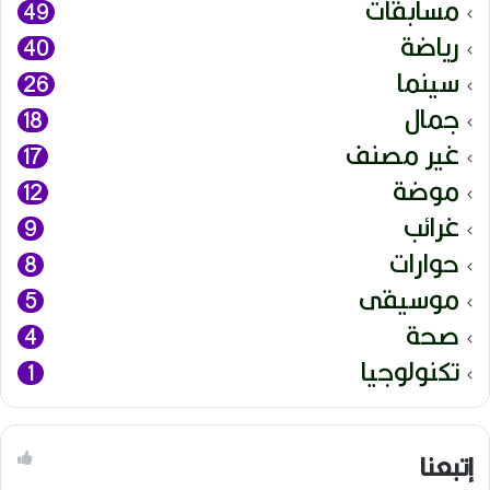
مسابقات
49
رياضة
40
سينما
26
جمال
18
غير مصنف
17
موضة
12
غرائب
9
حوارات
8
موسيقى
5
صحة
4
تكنولوجيا
1
إتبعنا