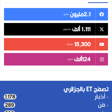
2,1مليون
متابع
1,111 ألف
متابعون
15٬300
مشترك
124ألف
متابع
تصفح ET بالجزائري
أخبار
1٬178
فن
289