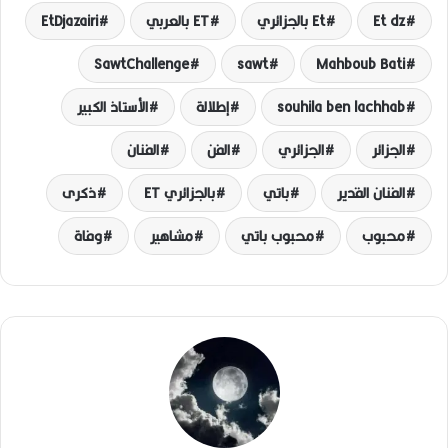
Et dz
Et بالجزائري
ET بالعربي
EtDjazairi
SawtChallenge
sawt
Mahboub Bati
souhila ben lachhab
إطلالة
الأستاذ الكبير
الجزائر
الجزائري
الفن
الفنان
الفنان القدير
باتي
بالجزائري ET
ذكرى
محبوب
محبوب باتي
مشاهير
وفاة