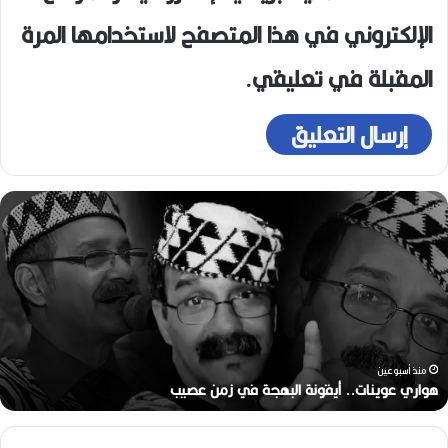
الإلكتروني في هذا المتصفح لاستخدامها المرة
المقبلة في تعليقي.
واري
ر
وينات..
ا
يقونة
ا
لبهجة
م
ي
ا
من
م
صيب
)
منذ أسبوعين
هواري عوينات.. أيقونة البهجة في زمن عصيب