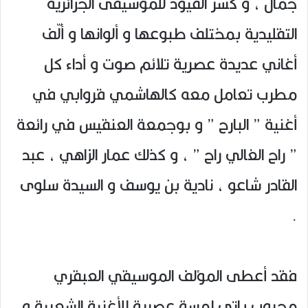
جمال ، و كسر القيود للموسيقى الجزائرية
التقليدية بمختلف طبوعها و ألوانها و ألّف
أغاني عديدة عصرية تلائم صوت و أداء كل
مطرب تعامل معه كالهاشمي قروابي في
أغنية ” البارح ” و بوجمعة العنقيس في رائعة
” راح الغالي راح ” ، و كذلك عمار الزاهي ، عبد
القادر شاعو ، نادية بن يوسف و السيدة سلوى
.
فقد أعطى المؤلف الموسيقي العبقري
محبوب باتي لمسة عصرية للأغنية الشعبية و