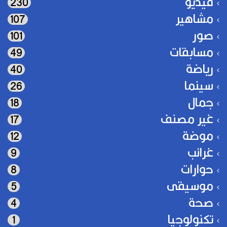
فيديو
230
مشاهير
107
صور
101
مسابقات
49
رياضة
40
سينما
26
جمال
18
غير مصنف
17
موضة
12
غرائب
9
حوارات
8
موسيقى
5
صحة
4
تكنولوجيا
1