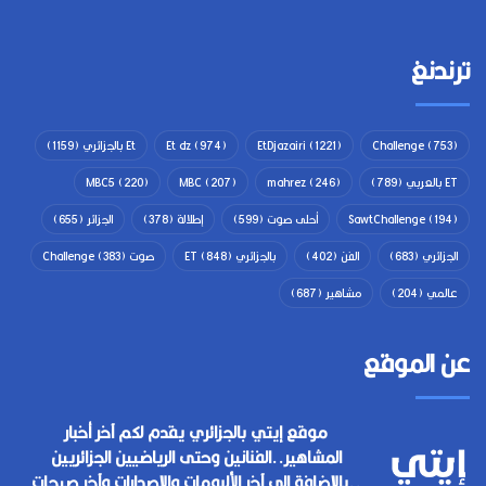
ترندنغ
(753)
Challenge
(1221)
EtDjazairi
(974)
Et dz
Et بالجزائري
(1159)
ET بالعربي
(789)
(246)
mahrez
(207)
MBC
(220)
MBC5
(194)
SawtChallenge
أحلى صوت
(599)
إطلالة
(378)
الجزائر
(655)
الجزائري
(683)
الفن
(402)
بالجزائري ET
(848)
صوت Challenge
(383)
عالمي
(204)
مشاهير
(687)
عن الموقع
موقع إيتي بالجزائري يقدم لكم آخر أخبار
المشاهير..الفنانين وحتى الرياضيين الجزائريين
..بالإضافة إلى آخر الألبومات والإصدارات وآخر صيحات