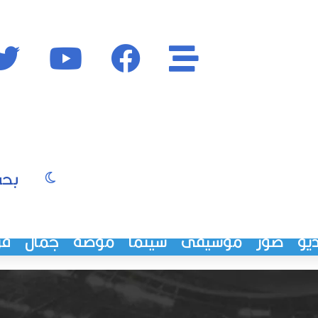
الأقسام
فايسبوك
يوتيوب
الوضع المظ
يو
صور
موسيقى
سينما
موضة
جمال
فن