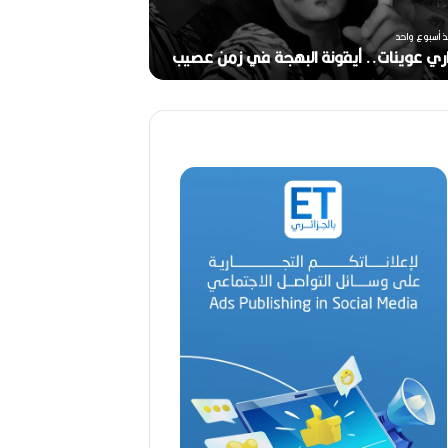
خ
منذ أسبوعين
ر
بوع واحد
ج
 عوينات.. أيقونة البهجة في زمن عصيب
2026)
ا
ل
ق
د
ي
ر
م
ح
م
د
ا
ل
أ
م
ي
ن
م
ر