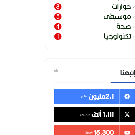
حوارات
8
موسيقى
5
صحة
4
تكنولوجيا
1
إتبعنا
2,1مليون
متابع
1,111 ألف
متابعون
15٬300
مشترك