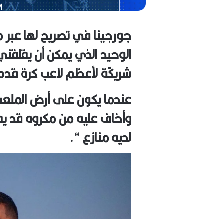
ب
ا
ح
جورجينا في تصريح لها عبر 
(
1
الوحيد الذي يمكن أن يقلقني
9
4
شريكًة لأعظم لاعب كرة قد
6
-
2
عندما يكون على أرض الملعب 
0
وأخاف عليه من مكروه قد يقع
2
6
لديه منازع “.
)