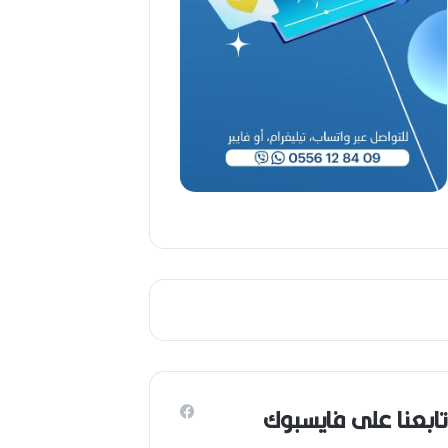
ب
ا
ح
(
1
9
4
6
-
2
0
2
6
)
تابعنا على فايسبوك