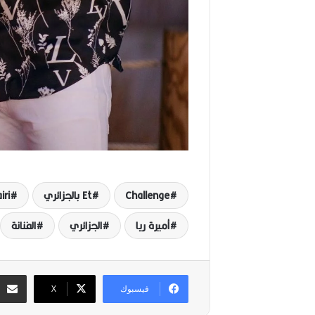
Challenge
Et بالجزائري
iri
أميرة ريا
الجزائري
الفنانة
فيسبوك
‫X