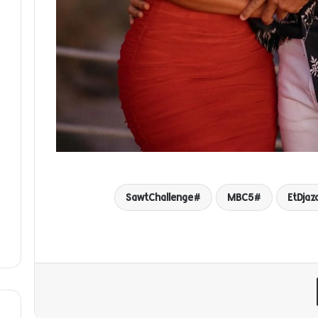
SawtChallenge
MBC5
EtDjaza
مشاركة عبر البريد