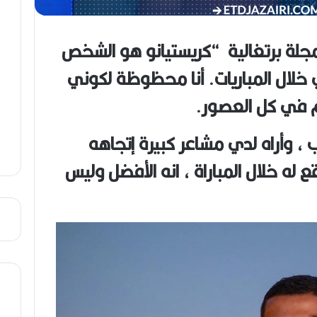
م
ن
ع
مجلة برتغالية “كريستيانو هو الشخص
ص
ي
 خلال المباريات. أنا محظوظة لكوني
ب
م في كل العصور.
، وأراه لدي مشاعر كبيرة إتجاهه
 له خلال المباراة ، انه الأفضل وليس