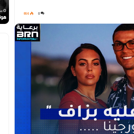
ل
ي
رحيل المخرج القدير محمد الأمين مرباح (1946-
ر
ن
منذ أسبوع واحد
منذ أس
856
0
ا
ا
مهرجان الراي دولي في وهران
هواري
ي
ت
د
.
و
.
ل
أ
ي
ي
ف
ق
ي
و
و
ن
ه
ة
ر
ا
ا
ل
ن
ب
ه
ج
ة
ف
ي
ز