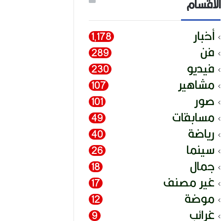
الأقسام
أخبار
1٬178
فن
289
فيديو
230
مشاهير
107
صور
101
مسابقات
49
رياضة
40
سينما
26
جمال
18
غير مصنف
17
موضة
12
غرائب
9