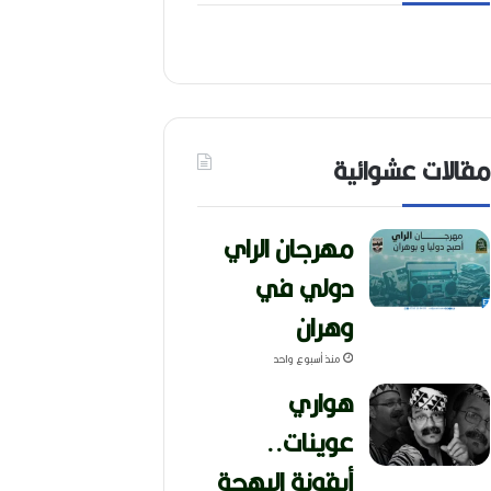
مقالات عشوائية
مهرجان الراي
دولي في
وهران
منذ أسبوع واحد
هواري
عوينات..
أيقونة البهجة