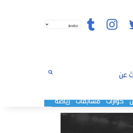
تويتر
إنستغرام
تيك توك
بحث
لم
عن
حوارات
مسابقات
رياضة