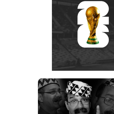
ر
ح
ي
ل
ا
ل
م