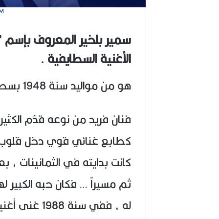
سمير بلخير المعروف بإسم ”
الأغنية السطايفية .
هو من مواليد سنة 1948 بسطيف .
فنان فريد من نوعه قدّم الكثير و
كطابع غنائي قوي دخل قلوب ا
كانت بدايته في الثمانينات ، 
ثم مسيراً … فكان حبه الكبير ل
له ، ففي سنة 