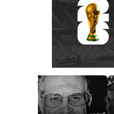
م
ه
ر
ج
ا
ن
ا
ذ أسبوعين