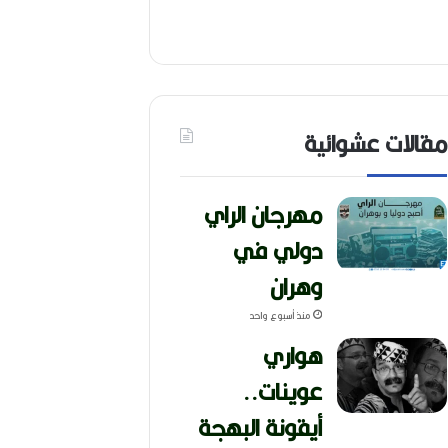
مقالات عشوائية
مهرجان الراي
دولي في
وهران
منذ أسبوع واحد
هواري
عوينات..
أيقونة البهجة