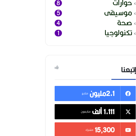
حوارات
8
موسيقى
5
صحة
4
تكنولوجيا
1
إتبعنا
2,1مليون
متابع
1,111 ألف
متابعون
15٬300
مشترك