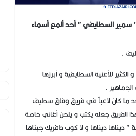
ن
ا
ع
ح
ص
(
 سمير السطايفي ” أحد ألمع أسماء
ي
1
ب
9
4
6
-
2
0
2
 الكثير للأغنية السطايفية و أبرزها
6
)
لجماهير .
بعد ما كان لاعباً في فريق وفاق سطيف
هذا الفريق جعله يكتب و يلحن أغاني خاصة
1988 غنى أغنية ” ديناها ديناها و لا كوب دافريك جبناها