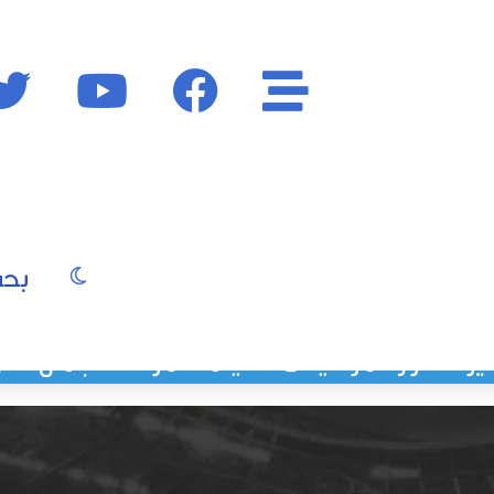
الأقسام
فايسبوك
يوتيوب
الوضع المظ
يو
صور
موسيقى
سينما
موضة
جمال
فن