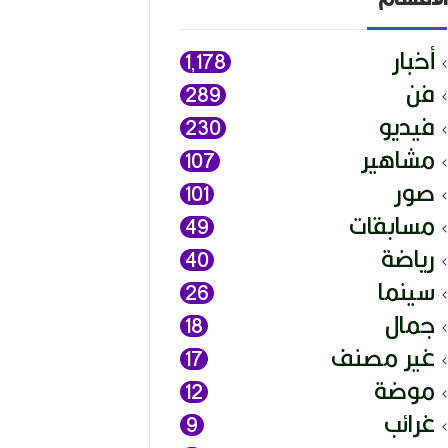
أخبار
1٬178
فن
289
فيديو
230
مشاهير
107
صور
101
مسابقات
49
رياضة
40
سينما
26
جمال
18
غير مصنف
17
موضة
12
غرائب
9