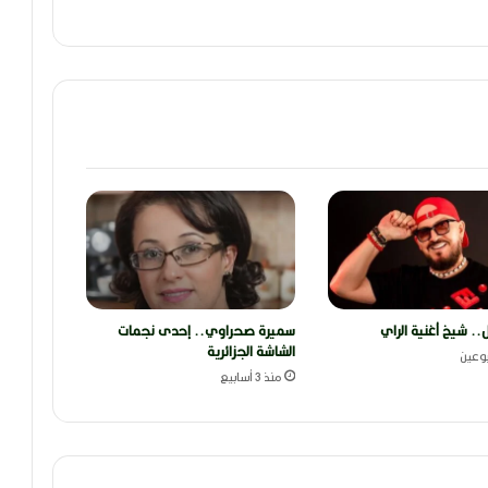
ل.. شيخ أغنية الراي
سميرة صحراوي.. إحدى نجمات
الشاشة الجزائرية
وعين
منذ 3 أسابيع