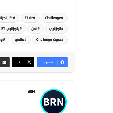
Challenge
Et dz
Et بالجزائري
الجزائري
الفن
بالجزائري ET
صوت Challenge
عالمي
وف
فيسبوك
‫X
BRN