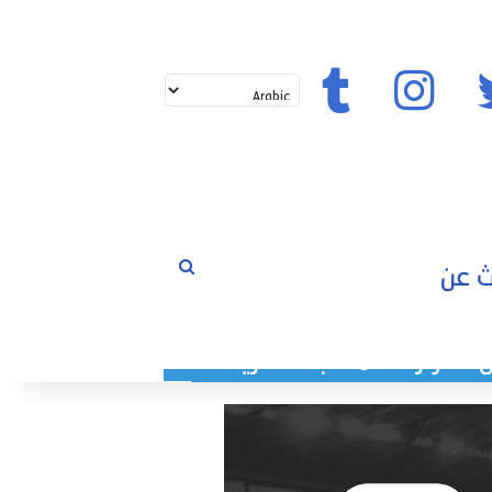
تويتر
إنستغرام
تيك توك
بحث
لم
عن
حوارات
مسابقات
رياضة