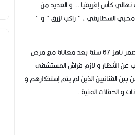
 نهائي كأس إفريقيا … و العديد من
محبي السطايفي ، ” راكب لزرق ” و ”
توفي يوم 8 أكتوبر 2014 عن عمر ناهز 67 سنة بعد معاناة مع مرض
ب عن الأنظار و لازم فراش المستشفى
بين الفنانيين الذين لم يتم إستذكارهم و
ت و الحفلات الفنية .