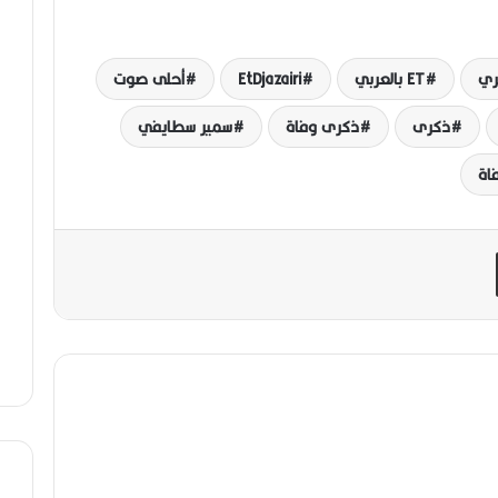
ET بالعربي
EtDjazairi
أحلى صوت
ذكرى
ذكرى وفاة
سمير سطايفي
اة
مشاركة عبر البريد