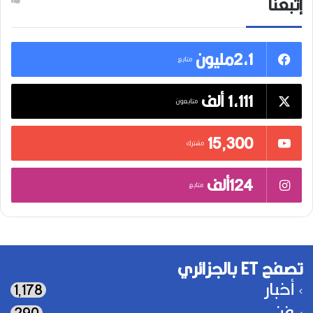
إتبعنا
2,1مليون
متابع
1,111 ألف
متابعون
15٬300
مشترك
124ألف
متابع
تصفح ET بالجزائري
أخبار
1٬178
فن
290