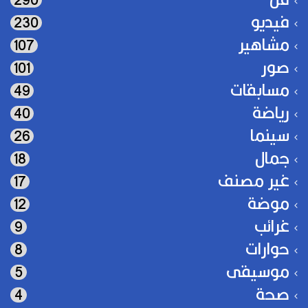
فيديو
230
مشاهير
107
صور
101
مسابقات
49
رياضة
40
سينما
26
جمال
18
غير مصنف
17
موضة
12
غرائب
9
حوارات
8
موسيقى
5
صحة
4