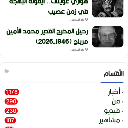
هواري عوينات.. أيقونة البهجة
في زمن عصيب
منذ أسبوعين
رحيل المخرج القدير محمد الأمين
مرباح (1946-2026)
منذ أسبوعين
الأقسام
أخبار
1٬178
فن
290
فيديو
230
مشاهير
107