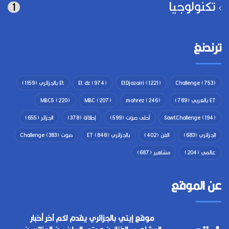
تكنولوجيا
1
ترندنغ
(753)
Challenge
(1221)
EtDjazairi
(974)
Et dz
Et بالجزائري
(1159)
ET بالعربي
(789)
(246)
mahrez
(207)
MBC
(220)
MBC5
(194)
SawtChallenge
أحلى صوت
(599)
إطلالة
(378)
الجزائر
(655)
الجزائري
(683)
الفن
(402)
بالجزائري ET
(848)
صوت Challenge
(383)
عالمي
(204)
مشاهير
(687)
عن الموقع
موقع إيتي بالجزائري يقدم لكم آخر أخبار