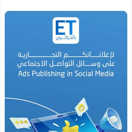
و
ل
ي
ف
ي
و
ه
ر
ا
ن