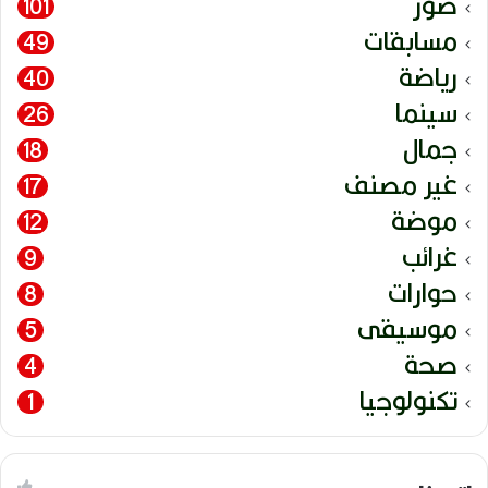
صور
101
مسابقات
49
رياضة
40
سينما
26
جمال
18
غير مصنف
17
موضة
12
غرائب
9
حوارات
8
موسيقى
5
صحة
4
تكنولوجيا
1