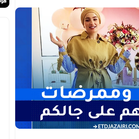
ا
ا
مهرجان الراي دولي في وهران
هوا
ي
ت
د
.
و
.
ل
أ
ي
ي
ف
ق
ي
و
و
ن
ه
ة
ر
ا
ا
ل
ن
ب
ه
ج
ة
ف
ي
ز
م
ن
ع