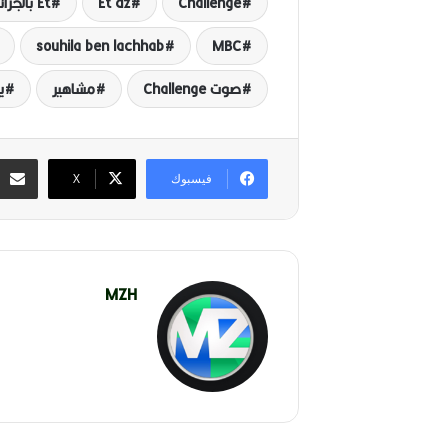
Challenge
Et dz
Et بالجزائري
souhila ben lachhab
MBC
صوت Challenge
مشاهير
ي
فيسبوك
‫X
MZH