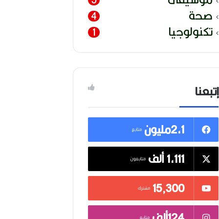
صحة
4
تكنولوجيا
1
إتبعنا
2,1مليون
متابع
1,111 ألف
متابعون
15٬300
مشترك
124ألف
متابع