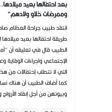
بعد احتفالها بعيد ميلادها.
(
1
وممرضات خلاو ولادهم”
9
4
6
انتقد طبيب جراحة العظام صادق
-
2
طريقة احتفالها بعيد ميلادها الـ25
0
2
الطبيب قال في تعليقه أن “أمي
6
)
الإجتماعي واجراءات الوقاية و
التي لا تتطلب إحتفالات من هذا 
كما أضاف الطبيب أن هناك نسا
وبيوتهن من أجل إنقاد الأرواح