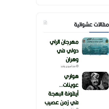
مقالات عشوائية
مهرجان الراي
دولي في
وهران
منذ أسبوع واحد
هواري
عوينات..
أيقونة البهجة
في زمن عصيب