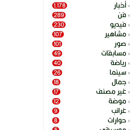
أخبار
1٬178
فن
289
فيديو
230
مشاهير
107
صور
101
مسابقات
49
رياضة
40
سينما
26
جمال
18
غير مصنف
17
موضة
12
غرائب
9
حوارات
8
موسيقى
5