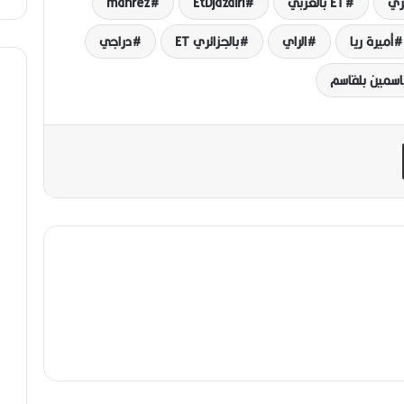
ET بالعربي
EtDjazairi
mahrez
أميرة ريا
الراي
بالجزائري ET
دراجي
اسمين بلقاسم
مشاركة عبر البريد