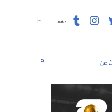
تويتر
إنستغرام
تيك توك
بحث
لم
حوارات
مسابقات
رياضة
عن