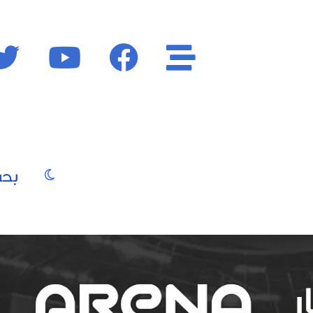
الأقسام
فايسبوك
يوتيوب
الوضع المظ
يو
صور
موسيقى
سينما
موضة
جمال
فن