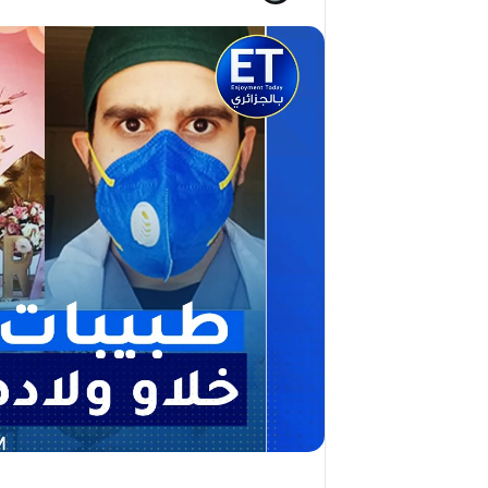
ج
2026)
ا
ل
ق
د
ي
ر
م
ح
م
د
ا
ل
أ
م
ي
ن
م
ر
ب
ا
ح