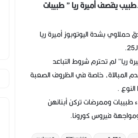
.طبيب يقصف أميرة ريا ” طبيبات
ص
ي
ب
 حملاوي بشدة اليوتوبوز أميرة ريا
.
رة ريا” لم تحترم شروط التباعد
عدم المبالاة، خاصة في الظروف الصعبة
النوع .
ء طبيبات وممرضات تركن أبنائهن
 ومواجهة فيروس كورونا.