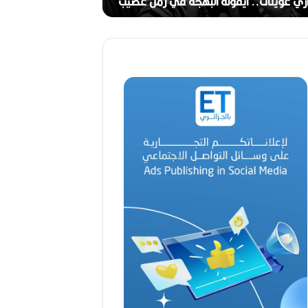
ج
ري عوينات.. أيقونة البهجة في زمن عصيب
2026)
ا
ل
ق
د
ي
ر
م
ح
م
د
ا
ل
أ
م
ي
ن
م
ر
ب
ا
ح