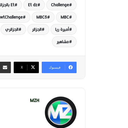
Challenge
Et dz
Et بالجزائري
wtChallenge
MBC5
MBC
أميرة ريا
الجزائر
الجزائري
مشاهير
فيسبوك
‫X
MZH