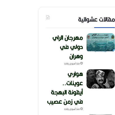
مقالات عشوائية
مهرجان الراي
دولي في
وهران
منذ أسبوع واحد
هواري
عوينات..
أيقونة البهجة
في زمن عصيب
منذ أسبوع واحد