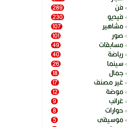
فن
289
فيديو
230
مشاهير
107
صور
101
مسابقات
49
رياضة
40
سينما
26
جمال
18
غير مصنف
17
موضة
12
غرائب
9
حوارات
8
موسيقى
5