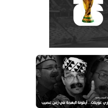
ر
ح
ي
ل
ا
ل
م
خ
منذ أسبوعين
ر
ذ أسبوع واحد
ج
ري عوينات.. أيقونة البهجة في زمن عصيب
2026)