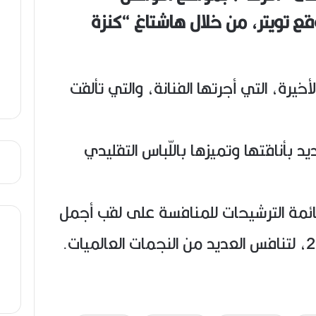
ي
قع تويتر، من خلال هاشتاغ “كنزة
ب
خيرة، التي أجرتها الفنانة، والتي تألقت
 بأناقتها وتميزها باللّباس التقليدي
ائمة الترشيحات للمنافسة على لقب أجمل
100 وجه في العالم لعام 2020، لتنافس العديد من النجمات العالميات.