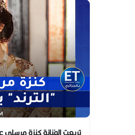
ا
ل
ق
د
ي
ر
م
ح
م
د
ا
ل
أ
م
ي
ن
م
ر
ب
ا
ح
تربعت الفنانة كنزة مرسلي ع
(