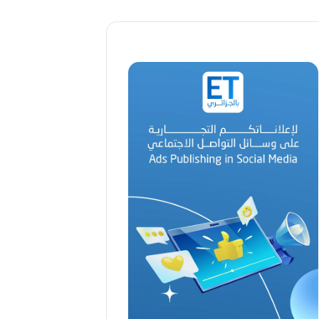
ا
ل
ق
د
ي
ر
م
ح
م
د
ا
ل
أ
م
ي
ن
م
ر
ب
ا
ح
(