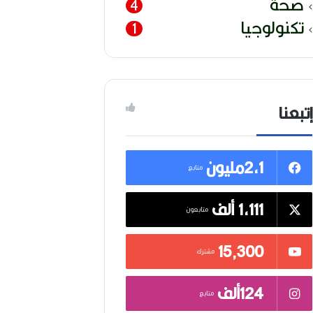
صحة
4
تكنولوجيا
1
إتبعنا
2,1مليون
متابع
1,111 ألف
متابعون
15٬300
مشترك
124ألف
متابع