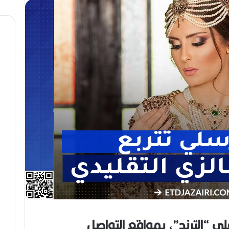
ي
ت
د
.
و
.
ل
أ
ي
ي
ف
ق
ي
و
و
ن
ه
ة
ر
ا
ا
ل
ن
ب
ه
ج
ة
ف
ي
ز
م
ن
ع
لى “الترند”، بمواقع التواصل
ص