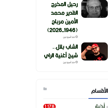
رحيل المخرج
القدير محمد
الأمين مرباح
(1946-2026)
منذ أسبوعين
الشاب بلال..
شيخ أغنية الراي
منذ أسبوعين
الأقسام
أخبار
1٬178