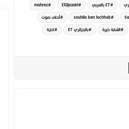
ET بالعربي
EtDjazairi
mahrez
Sa
souhila ben lachhab
أحلى صوت
الشابة خيرة
بالجزائري ET
كنزة
مشاركة عبر البريد