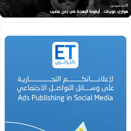
ر
منذ أسبوعين
ج
رحيل المخرج القدير محمد الأمين مرباح (1946-2026)
ا
ل
ق
د
ي
ر
م
ح
م
د
ا
ل
أ
م
ي
ن
م
ر
ب