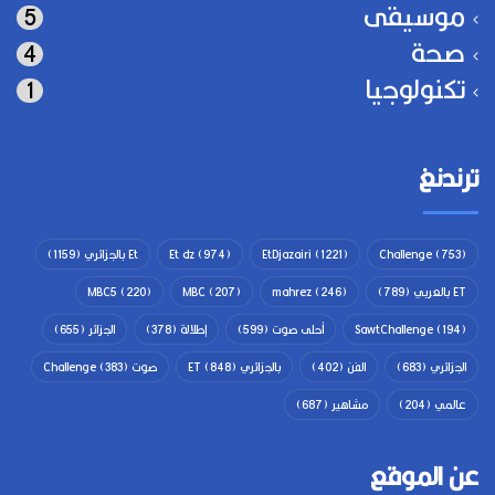
موسيقى
5
صحة
4
تكنولوجيا
1
ترندنغ
(753)
Challenge
(1221)
EtDjazairi
(974)
Et dz
Et بالجزائري
(1159)
ET بالعربي
(789)
(246)
mahrez
(207)
MBC
(220)
MBC5
(194)
SawtChallenge
أحلى صوت
(599)
إطلالة
(378)
الجزائر
(655)
الجزائري
(683)
الفن
(402)
بالجزائري ET
(848)
صوت Challenge
(383)
عالمي
(204)
مشاهير
(687)
عن الموقع