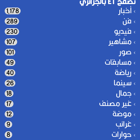
تصفح ET بالجزائري
أخبار
1٬178
فن
289
فيديو
230
مشاهير
107
صور
101
مسابقات
49
رياضة
40
سينما
26
جمال
18
غير مصنف
17
موضة
12
غرائب
9
حوارات
8