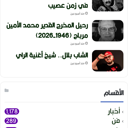
في زمن عصيب
منذ أسبوعين
رحيل المخرج القدير محمد الأمين
مرباح (1946-2026)
منذ أسبوعين
الشاب بلال.. شيخ أغنية الراي
منذ أسبوعين
الأقسام
أخبار
1٬178
فن
289