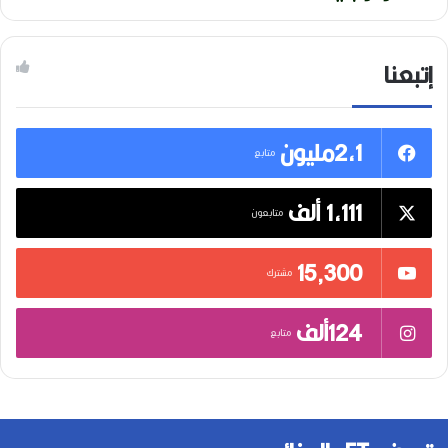
إتبعنا
2,1مليون
متابع
1,111 ألف
متابعون
15٬300
مشترك
124ألف
متابع