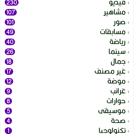
فيديو
230
مشاهير
107
صور
101
مسابقات
49
رياضة
40
سينما
26
جمال
18
غير مصنف
17
موضة
12
غرائب
9
حوارات
8
موسيقى
5
صحة
4
تكنولوجيا
1