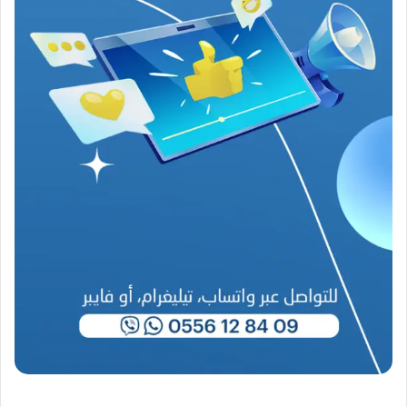
ا
ح
(
1
9
4
6
-
2
0
2
6
)