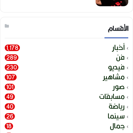
الأقسام
أخبار
1٬178
فن
289
فيديو
230
مشاهير
107
صور
101
مسابقات
49
رياضة
40
سينما
26
جمال
18