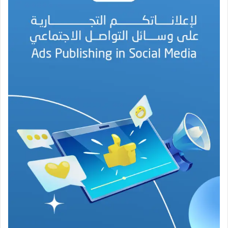
د
ا
ل
أ
م
ي
ن
م
ر
ب
ا
ح
(
1
9
4
6
-
2
0
2