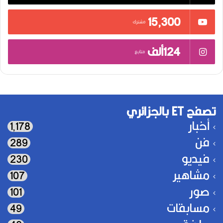
15٬300
مشترك
124ألف
متابع
تصفح ET بالجزائري
أخبار
1٬178
فن
289
فيديو
230
مشاهير
107
صور
101
مسابقات
49