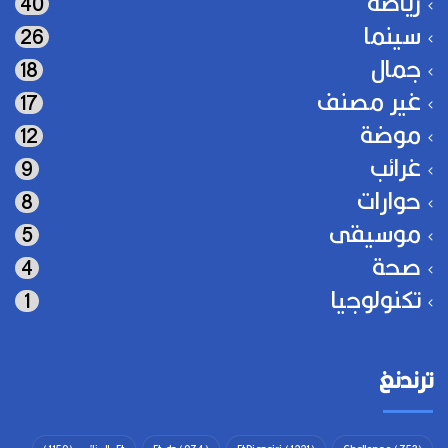
رياضة
40
سينما
26
جمال
18
غير مصنف
17
موضة
12
غرائب
9
حوارات
8
موسيقى
5
صحة
4
تكنولوجيا
1
ترندنغ