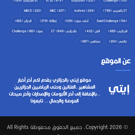
(753)
Challenge
(1221)
EtDjazairi
(974)
Et dz
Et بالجزائري
(1159)
ET بالعربي
(789)
(246)
mahrez
(207)
MBC
(220)
MBC5
(194)
SawtChallenge
أحلى صوت
(599)
إطلالة
(378)
الجزائر
(655)
الجزائري
(683)
الفن
(402)
بالجزائري ET
(848)
صوت Challenge
(383)
عالمي
(204)
مشاهير
(687)
عن الموقع
موقع إيتي بالجزائري يقدم لكم آخر أخبار
المشاهير..الفنانين وحتى الرياضيين الجزائريين
..بالإضافة إلى آخر الألبومات والإصدارات وآخر صيحات
الموضة والجمال .. تابعونا
© Copyright 2026, جميع الحقوق محفوظة All Rights