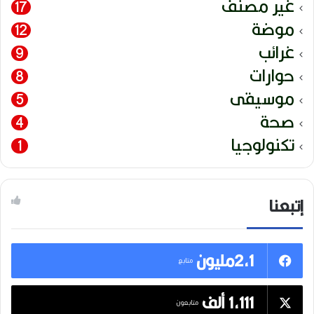
غير مصنف
17
موضة
12
غرائب
9
حوارات
8
موسيقى
5
صحة
4
تكنولوجيا
1
إتبعنا
2,1مليون
متابع
1,111 ألف
متابعون