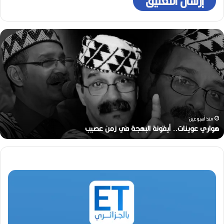
ر
ح
ي
ل
ا
ل
م
خ
ر
منذ أسبوعين
ج
رحيل المخرج القدير محمد الأمين مرباح (1946-2026)
ا
ل
ق
د
ي
ر
م
ح
م