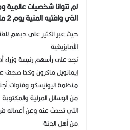
(
لم تتوانا شخصيات عالمية و
1
الذي وافتيه المنية يوم 2 ماي
9
4
6
حيث عبر الكثير على حبهم للفنان
-
2
الأمايزيغية
0
2
نجد على رأسهم رئيسة وزراء أما
6
)
إيمانويل ماكرون وكذا صحف عال
منظمة اليونيسكو وقنوات أجنبي
من الوسائل المرئية والمكتوبة
التي تحدث عنه وعن أعماله فربي
من أهل الجنة