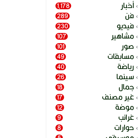
أخبار
1٬178
فن
289
فيديو
230
مشاهير
107
صور
101
مسابقات
49
رياضة
40
سينما
26
جمال
18
غير مصنف
17
موضة
12
غرائب
9
حوارات
8
موسيقى
5