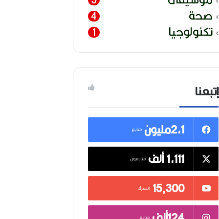
صحة
4
تكنولوجيا
1
إتبعنا
2,1مليون
متابع
1,111 ألف
متابعون
15٬300
مشترك
124ألف
متابع