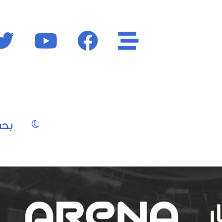
الأقسام
فايسبوك
يوتيوب
الوضع المظ
يو
صور
موسيقى
سينما
موضة
جمال
فن