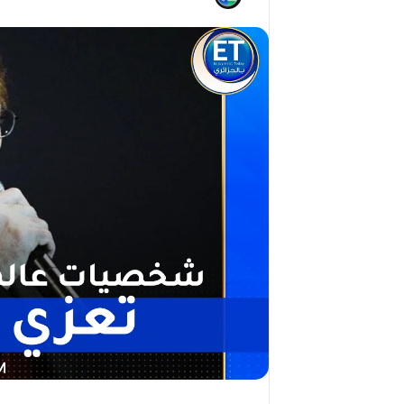
ج
2026)
ا
ل
ق
د
ي
ر
م
ح
م
د
ا
ل
أ
م
ي
ن
م
ر
ب
ا
ح