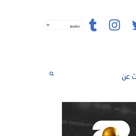
تويتر
إنستغرام
تيك توك
بحث
لم
حوارات
مسابقات
رياضة
عن