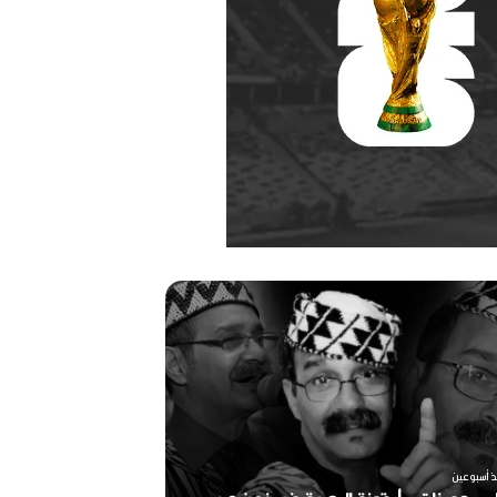
ر
ح
ي
ل
ا
ل
م
خ
منذ أسبوعين
ر
ذ أسبوعين