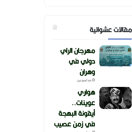
مقالات عشوائية
مهرجان الراي
دولي في
وهران
منذ أسبوعين
هواري
عوينات..
أيقونة البهجة
في زمن عصيب