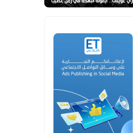
ج
ري عوينات.. أيقونة البهجة في زمن عصيب
2026)
ا
ل
ق
د
ي
ر
م
ح
م
د
ا
ل
أ
م
ي
ن
م
ر
ب
ا
ح