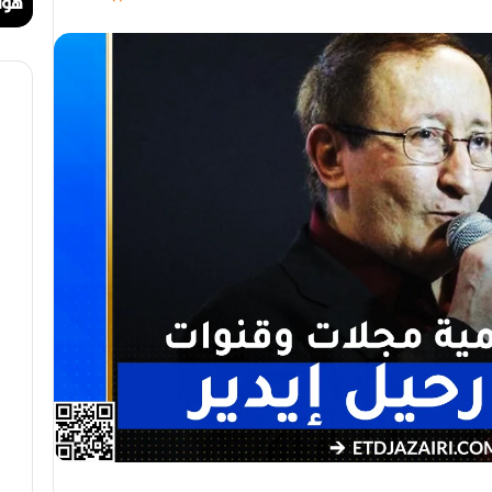
ا
ا
مهرجان الراي دولي في وهران
هوا
ي
ت
د
.
و
.
ل
أ
ي
ي
ف
ق
ي
و
و
ن
ه
ة
ر
ا
ا
ل
ن
ب
ه
ج
ة
ف
ي
ز
م
ن
ع