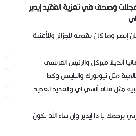
ص
مجلات وصحف في تعزية الفقيد إيدير
ي
ب
 إيدير وما كان يقدمه للجزائر وللأغنية
نيا أنجيلا ميركل والرئيس الفرنسي
مية مثل نيويورك والباييس وكذا
ة مثل قناة ألسي إي والعديد العديد
 يرحمك يا دا إيدير وإن شاء الله تكون