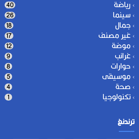
رياضة
40
سينما
26
جمال
18
غير مصنف
17
موضة
12
غرائب
9
حوارات
8
موسيقى
5
صحة
4
تكنولوجيا
1
ترندنغ