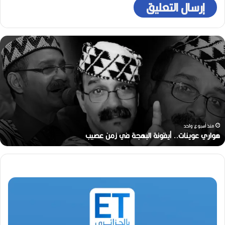
ر
ح
ي
ل
ا
ل
م
خ
ر
منذ أسبوعين
ج
رحيل المخرج القدير محمد الأمين مرباح (1946-2026)
ا
ل
ق
د
ي
ر
م
ح