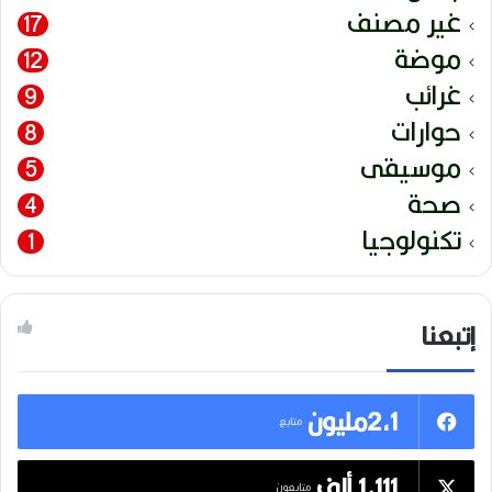
غير مصنف
17
موضة
12
غرائب
9
حوارات
8
موسيقى
5
صحة
4
تكنولوجيا
1
إتبعنا
2,1مليون
متابع
1,111 ألف
متابعون