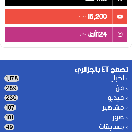
15٬200
مشترك
124ألف
متابع
تصفح ET بالجزائري
أخبار
1٬178
فن
289
فيديو
230
مشاهير
107
صور
101
مسابقات
49