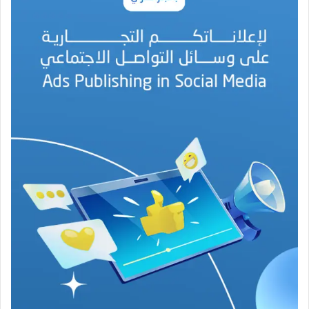
م
د
ا
ل
أ
م
ي
ن
م
ر
ب
ا
ح
(
1
9
4
6
-
2
0