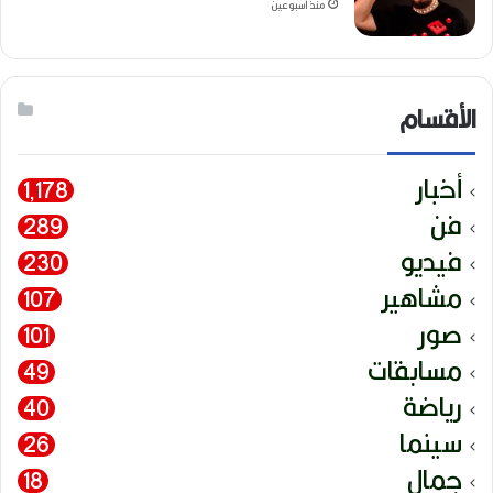
منذ أسبوعين
الأقسام
أخبار
1٬178
فن
289
فيديو
230
مشاهير
107
صور
101
مسابقات
49
رياضة
40
سينما
26
جمال
18