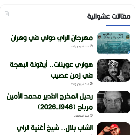
مقالات عشوائية
مهرجان الراي دولي في وهران
منذ أسبوع واحد
هواري عوينات.. أيقونة البهجة
في زمن عصيب
منذ أسبوع واحد
رحيل المخرج القدير محمد الأمين
مرباح (1946-2026)
منذ أسبوعين
الشاب بلال.. شيخ أغنية الراي