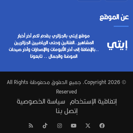
عن الموقع
موقع إيتي بالجزائري يقدم لكم آخر أخبار
المشاهير..الفنانين وحتى الرياضيين الجزائريين
..بالإضافة إلى آخر الألبومات والإصدارات وآخر صيحات
الموضة والجمال .. تابعونا
© Copyright 2026, جميع الحقوق محفوظة All Rights
Reserved
إتفاقية الإستخدام
سياسة الخصوصية
إتصل بنا
فيسبوك
‫X
‫YouTube
انستقرام
‫TikTok
ملخص