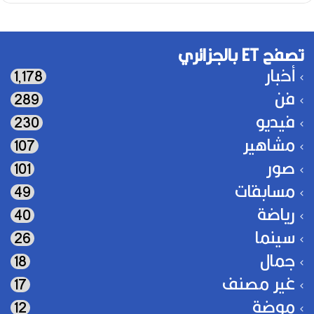
تصفح ET بالجزائري
أخبار
1٬178
فن
289
فيديو
230
مشاهير
107
صور
101
مسابقات
49
رياضة
40
سينما
26
جمال
18
غير مصنف
17
موضة
12