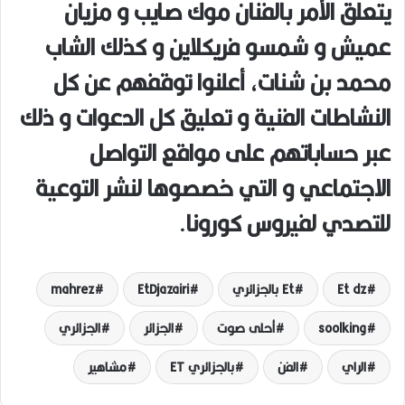
يتعلق الأمر بالفنان موك صايب و مزيان
عميش و شمسو فريكلاين و كذلك الشاب
محمد بن شنات، أعلنوا توقفهم عن كل
النشاطات الفنية و تعليق كل الدعوات و ذلك
عبر حساباتهم على مواقع التواصل
الاجتماعي و التي خصصوها لنشر التوعية
للتصدي لفيروس كورونا.
Et dz
Et بالجزائري
EtDjazairi
mahrez
soolking
أحلى صوت
الجزائر
الجزائري
الراي
الفن
بالجزائري ET
مشاهير