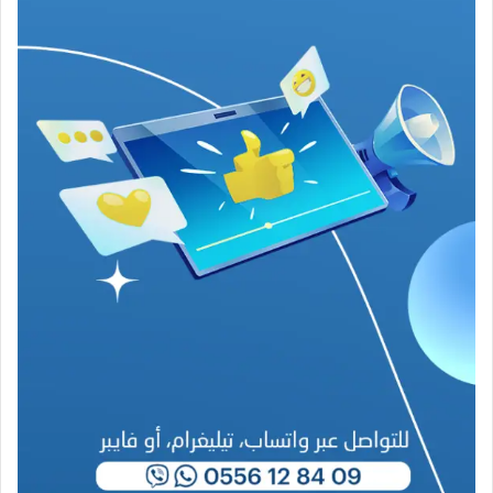
ف
ي
ز
م
ن
ع
ص
ي
ب