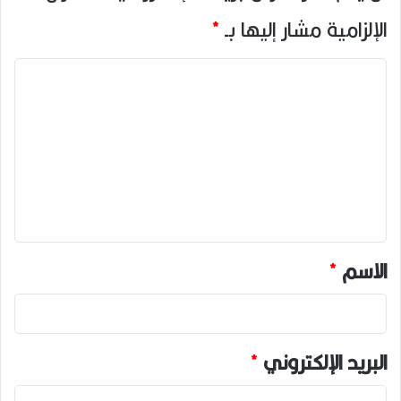
الإلزامية مشار إليها بـ
*
ا
ل
ت
ع
ل
ي
ق
*
الاسم
*
البريد الإلكتروني
*