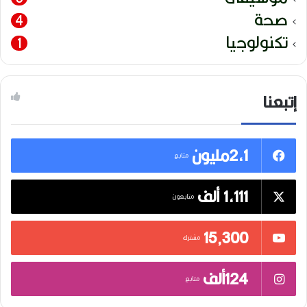
صحة
4
تكنولوجيا
1
إتبعنا
2,1مليون
متابع
1,111 ألف
متابعون
15٬300
مشترك
124ألف
متابع