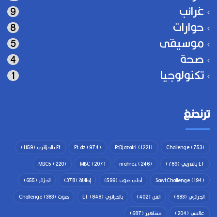
غرائب
9
حوارات
8
موسيقى
5
صحة
4
تكنولوجيا
1
ترندنغ
(753)
Challenge
(1221)
EtDjazairi
(974)
Et dz
Et بالجزائري
(1159)
ET بالعربي
(789)
(246)
mahrez
(207)
MBC
(220)
MBC5
(194)
SawtChallenge
أحلى صوت
(599)
إطلالة
(378)
الجزائر
(655)
الجزائري
(683)
الفن
(402)
بالجزائري ET
(848)
صوت Challenge
(383)
عالمي
(204)
مشاهير
(687)