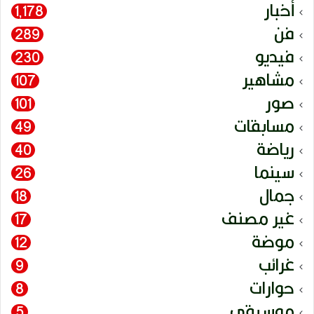
أخبار
1٬178
فن
289
فيديو
230
مشاهير
107
صور
101
مسابقات
49
رياضة
40
سينما
26
جمال
18
غير مصنف
17
موضة
12
غرائب
9
حوارات
8
موسيقى
5