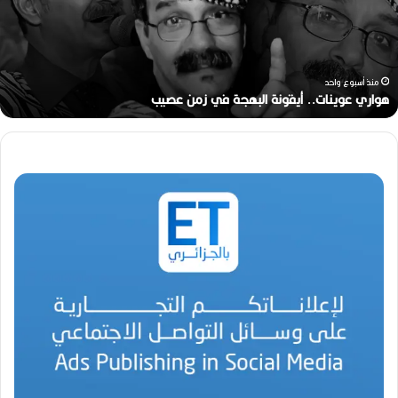
ي
ع
و
ي
ن
منذ أسبوع واحد
ا
هواري عوينات.. أيقونة البهجة في زمن عصيب
ت
.
.
أ
ي
ق
و
ن
ة
ا
ل
ب
ه
ج
ة