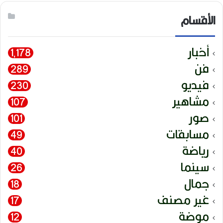
الأقسام
أخبار
1٬178
فن
289
فيديو
230
مشاهير
107
صور
101
مسابقات
49
رياضة
40
سينما
26
جمال
18
غير مصنف
17
موضة
12