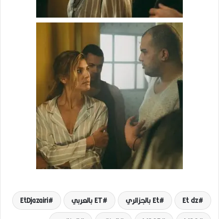
Et dz
Et بالجزائري
ET بالعربي
EtDjazairi