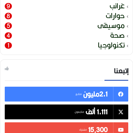
غرائب
9
حوارات
8
موسيقى
5
صحة
4
تكنولوجيا
1
إتبعنا
2,1مليون
متابع
1,111 ألف
متابعون
15٬300
مشترك