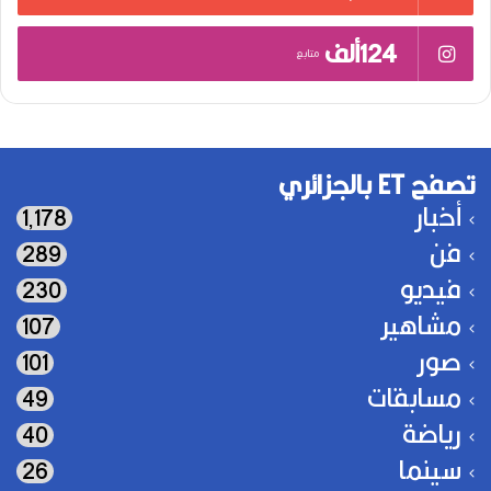
124ألف
متابع
تصفح ET بالجزائري
أخبار
1٬178
فن
289
فيديو
230
مشاهير
107
صور
101
مسابقات
49
رياضة
40
سينما
26