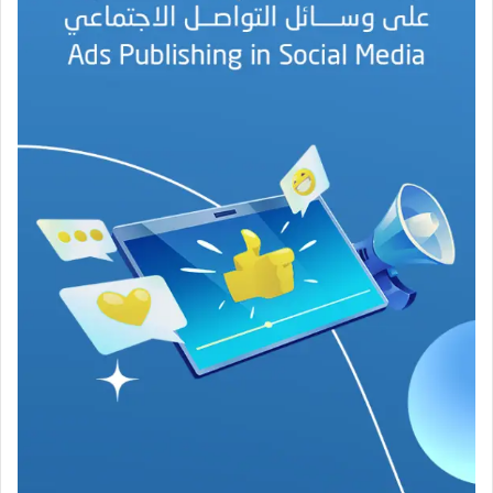
ل
أ
م
ي
ن
م
ر
ب
ا
ح
(
1
9
4
6
-
2
0
2
6
)