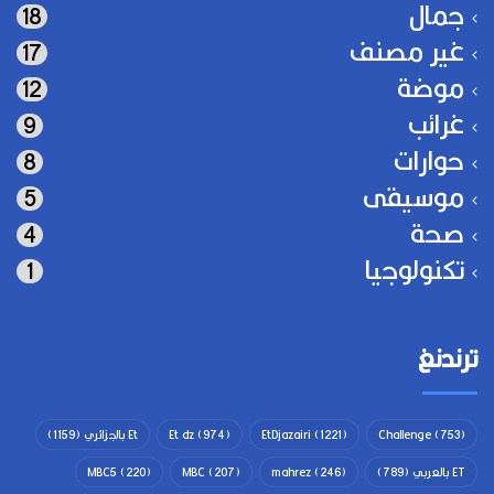
جمال
18
غير مصنف
17
موضة
12
غرائب
9
حوارات
8
موسيقى
5
صحة
4
تكنولوجيا
1
ترندنغ
(753)
Challenge
(1221)
EtDjazairi
(974)
Et dz
Et بالجزائري
(1159)
ET بالعربي
(789)
(246)
mahrez
(207)
MBC
(220)
MBC5