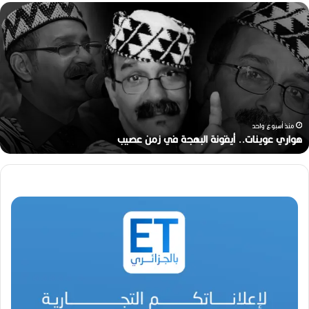
ر
ح
ي
ل
ا
ل
م
خ
ر
منذ أسبوعين
ج
رحيل المخرج القدير محمد الأمين مرباح (1946-2026)
ا
ل
ق
د
ي
ر
م
ح
م
د
ا