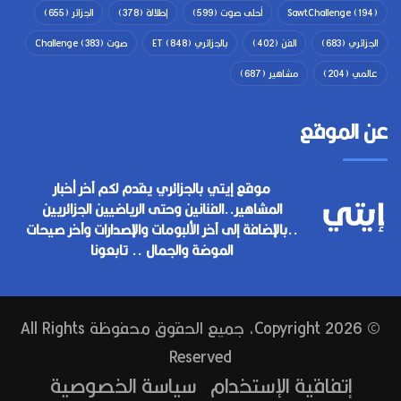
(194)
SawtChallenge
أحلى صوت
(599)
إطلالة
(378)
الجزائر
(655)
الجزائري
(683)
الفن
(402)
بالجزائري ET
(848)
صوت Challenge
(383)
عالمي
(204)
مشاهير
(687)
عن الموقع
موقع إيتي بالجزائري يقدم لكم آخر أخبار
المشاهير..الفنانين وحتى الرياضيين الجزائريين
..بالإضافة إلى آخر الألبومات والإصدارات وآخر صيحات
الموضة والجمال .. تابعونا
© Copyright 2026, جميع الحقوق محفوظة All Rights
Reserved
إتفاقية الإستخدام
سياسة الخصوصية