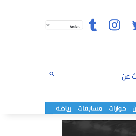
تويتر
إنستغرام
تيك توك
بحث
لم
عن
حوارات
مسابقات
رياضة