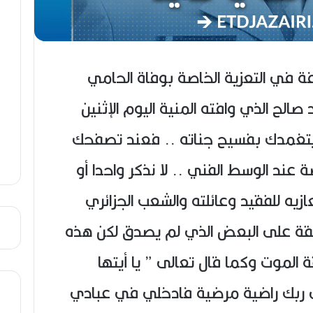
ز
ر
م
ب
ن
ا
ع
ح
ص
(
ي
1
افة في التعزية الخاصة بوفاة الحامي
ب
9
4
 صالح الذي وافته المنية اليوم الإثنين
6
-
بي يتغمدك بفسيح جناته .. فعند تصفحك
2
0
عند الوسط الفني .. لا نذكر واحدا أو
2
6
يه للفقيد وعائلته والشعب الجزائري
)
قة على البعض الذي لم يصدق لكن هذه
الموت وكما قال تعالى ” يا أيتها
ى ربك راضية مرضية فادخلي في عبادي