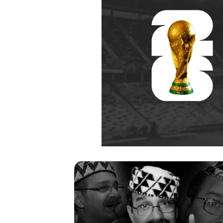
م
ه
ر
ج
ا
ن