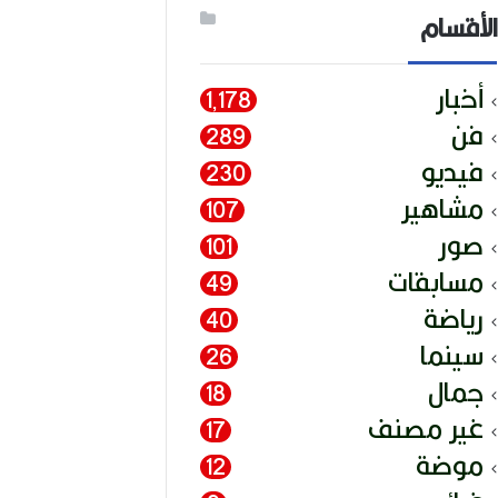
الأقسام
أخبار
1٬178
فن
289
فيديو
230
مشاهير
107
صور
101
مسابقات
49
رياضة
40
سينما
26
جمال
18
غير مصنف
17
موضة
12