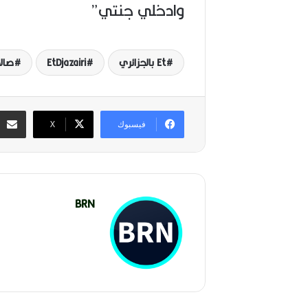
وادخلي جنتي”
Et بالجزائري
EtDjazairi
صال
فيسبوك
‫X
BRN