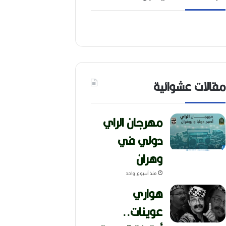
مقالات عشوائية
مهرجان الراي
دولي في
وهران
منذ أسبوع واحد
هواري
عوينات..