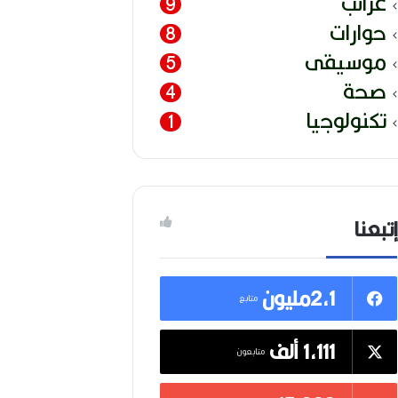
غرائب
9
حوارات
8
موسيقى
5
صحة
4
تكنولوجيا
1
إتبعنا
2,1مليون
متابع
1,111 ألف
متابعون