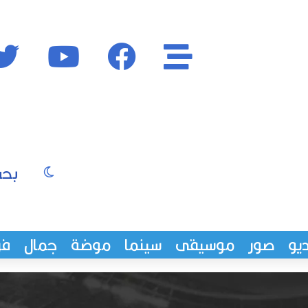
الأقسام
فايسبوك
يوتيوب
الوضع المظ
يو
صور
موسيقى
سينما
موضة
جمال
فن