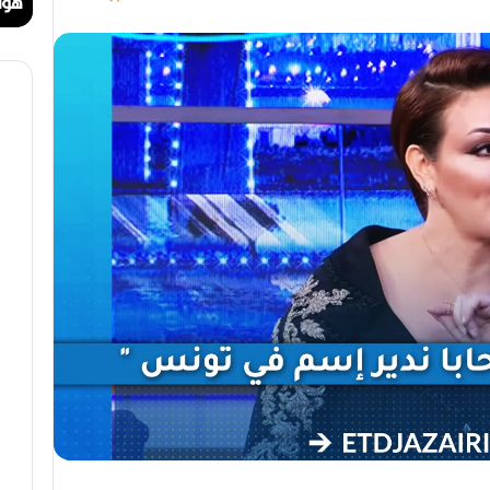
ا
ا
مهرجان الراي دولي في وهران
هوا
ي
ت
د
.
و
.
ل
أ
ي
ي
ف
ق
ي
و
و
ن
ه
ة
ر
ا
ا
ل
ن
ب
ه
ج
ة
ف
ي
ز
م
ن
ع