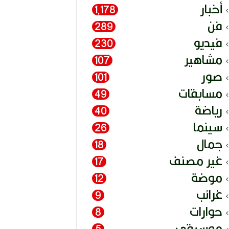
أخبار
1٬178
فن
289
فيديو
230
مشاهير
107
صور
101
مسابقات
49
رياضة
40
سينما
26
جمال
18
غير مصنف
17
موضة
12
غرائب
9
حوارات
8
موسيقى
5