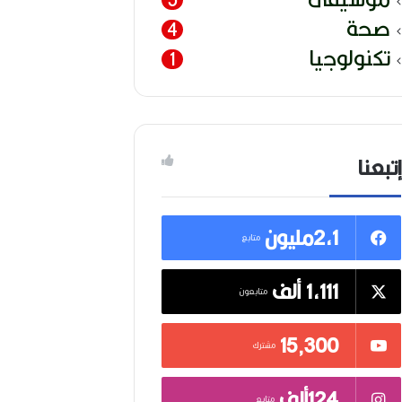
صحة
4
تكنولوجيا
1
إتبعنا
2,1مليون
متابع
1,111 ألف
متابعون
15٬300
مشترك
124ألف
متابع