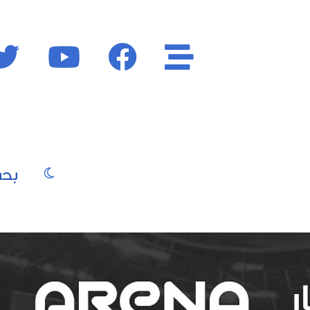
الأقسام
فايسبوك
يوتيوب
الوضع المظ
يو
صور
موسيقى
سينما
موضة
جمال
فن