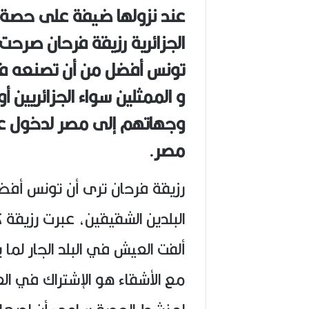
(
عند نزولها ضيفة على حصة 
1
الجزائرية رزيقة فرحان صرح
9
4
تونس أفضل من أن تصنعه في 
6
-
و الممثلين سواء الجزائريين أ
2
0
وجهاتهم إلى مصر لدخول عالم
2
6
مصر.
)
رزيقة فرحان ترى أن تونس أفضل 
البلدين الشقيقين، عبرت رزيقة
ألفت العيش في البلد الجار لما
مع الأشقاء هو الإشتراك في العاد