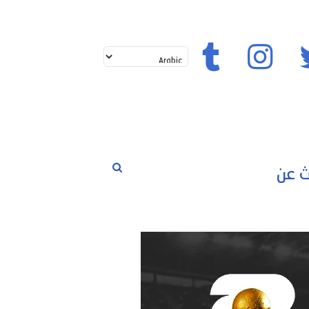
تويتر
إنستغرام
تيك توك
بحث
لم
حوارات
مسابقات
رياضة
عن