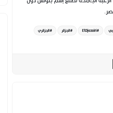
الرغبة الجامحة لصنع إسم بتونس دون
صر.
EtDjazairi
الجزائر
الجزائري
مشاركة عبر البريد