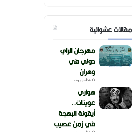
مقالات عشوائية
مهرجان الراي
دولي في
وهران
منذ أسبوع واحد
هواري
عوينات..
أيقونة البهجة
في زمن عصيب