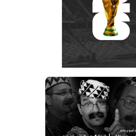
ر
ح
ي
ل
ا
ل
م
خ
منذ أسبوعين
ر
ذ أسبوع واحد