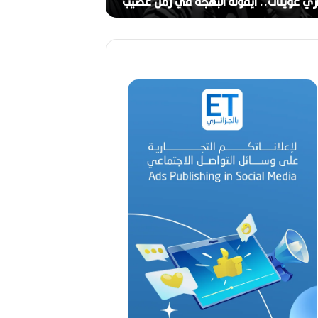
ج
ري عوينات.. أيقونة البهجة في زمن عصيب
2026)
ا
ل
ق
د
ي
ر
م
ح
م
د
ا
ل
أ
م
ي
ن
م
ر
ب
ا
ح