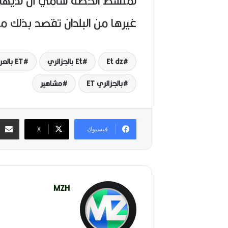
لمنشط الحصة سامي أن لديها 
غيرها من البلدان تقصد بذلك م
Et dz
Et بالجزائري
ET بالعربي
بالجزائري ET
مشاهير
فيسبوك
‫X
MZH