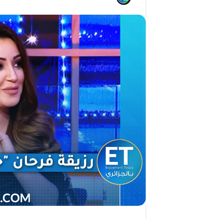
ج
2026)
ا
ل
ق
د
ي
ر
م
ح
م
د
ا
ل
أ
م
ي
ن
م
ر
ب
ا
ح