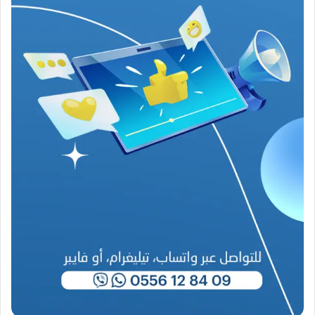
ر
ب
ا
ح
(
1
9
4
6
-
2
0
2
6
)