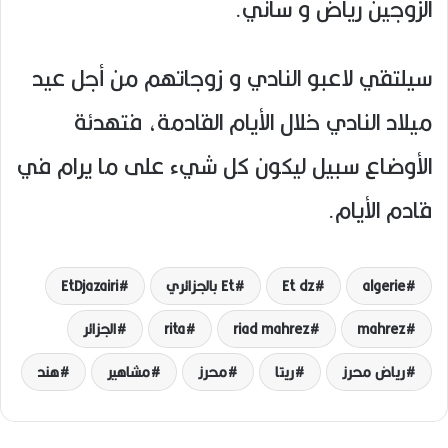
الزوجين رياض و ساني.
سيلتقي لاعبو النادي و زوجاتهم من أجل عيد
ميلاد النادي خلال الأيام القادمة، فتهدئة
الأوضاع سبيل ليكون كل شيء على ما يرام في
قادم الأيام.
algerie
Et dz
Et بالجزائري
EtDjazairi
mahrez
riad mahrez
rita
الجزائر
رياض محرز
ريتا
محرز
مشاهير
هند