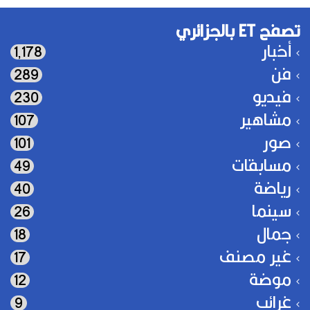
تصفح ET بالجزائري
أخبار
1٬178
فن
289
فيديو
230
مشاهير
107
صور
101
مسابقات
49
رياضة
40
سينما
26
جمال
18
غير مصنف
17
موضة
12
غرائب
9