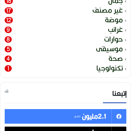
جمال
18
غير مصنف
17
موضة
12
غرائب
9
حوارات
8
موسيقى
5
صحة
4
تكنولوجيا
1
إتبعنا
2,1مليون
متابع