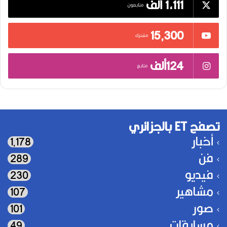
1,111 ألف
متابعون
15٬300
مشترك
124ألف
متابع
تصفح ET بالجزائري
أخبار
1٬178
فن
289
فيديو
230
مشاهير
107
صور
101
مسابقات
49