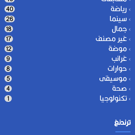
رياضة
40
سينما
26
جمال
18
غير مصنف
17
موضة
12
غرائب
9
حوارات
8
موسيقى
5
صحة
4
تكنولوجيا
1
ترندنغ