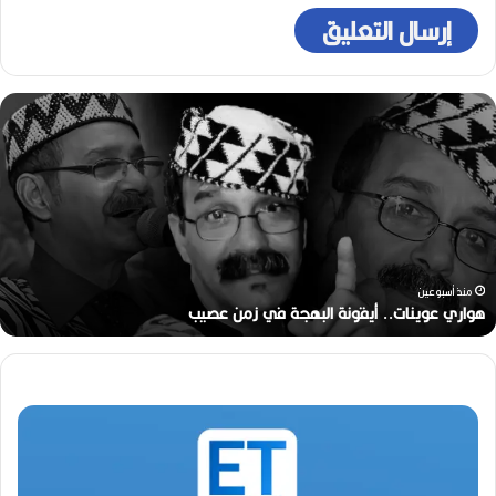
ه
و
ا
ر
ي
ع
و
ي
ن
منذ أسبوعين
ا
هواري عوينات.. أيقونة البهجة في زمن عصيب
ت
.
.
أ
ي
ق
و