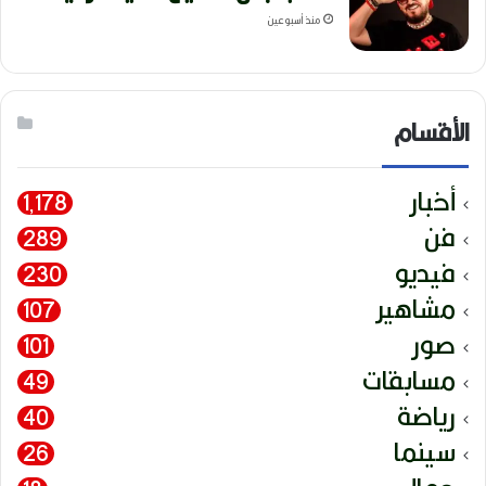
منذ أسبوعين
الأقسام
أخبار
1٬178
فن
289
فيديو
230
مشاهير
107
صور
101
مسابقات
49
رياضة
40
سينما
26