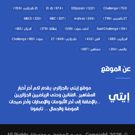
(753)
Challenge
(1221)
EtDjazairi
(974)
Et dz
Et بالجزائري
(1159)
ET بالعربي
(789)
(246)
mahrez
(207)
MBC
(220)
MBC5
(194)
SawtChallenge
أحلى صوت
(599)
إطلالة
(378)
الجزائر
(655)
الجزائري
(683)
الفن
(402)
بالجزائري ET
(848)
صوت Challenge
(383)
عالمي
(204)
مشاهير
(687)
عن الموقع
موقع إيتي بالجزائري يقدم لكم آخر أخبار
المشاهير..الفنانين وحتى الرياضيين الجزائريين
..بالإضافة إلى آخر الألبومات والإصدارات وآخر صيحات
الموضة والجمال .. تابعونا
© Copyright 2026, جميع الحقوق محفوظة All Rights