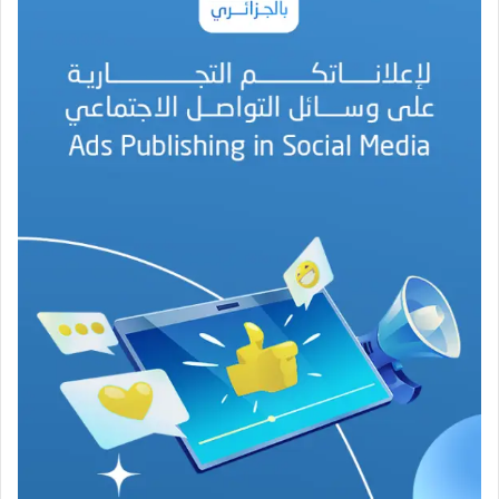
ن
ة
ا
ل
ب
ه
ج
ة
ف
ي
ز
م
ن
ع
ص
ي
ب