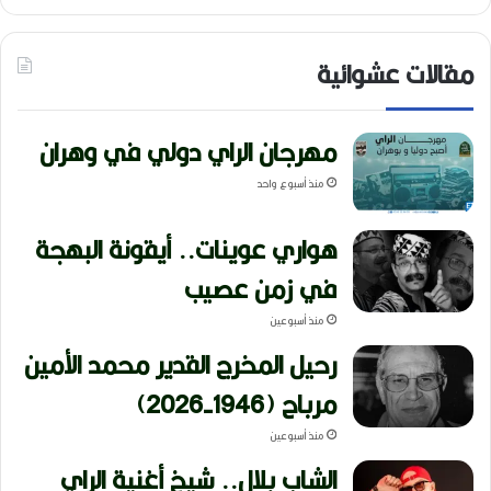
مقالات عشوائية
مهرجان الراي دولي في وهران
منذ أسبوع واحد
هواري عوينات.. أيقونة البهجة
في زمن عصيب
منذ أسبوعين
رحيل المخرج القدير محمد الأمين
مرباح (1946-2026)
منذ أسبوعين
الشاب بلال.. شيخ أغنية الراي