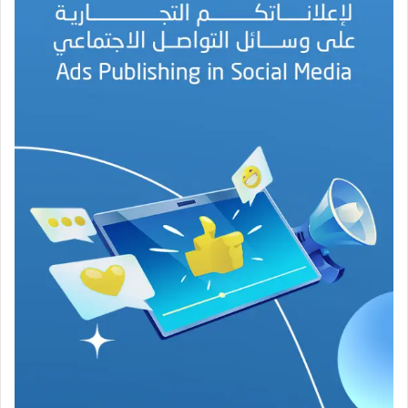
ا
ل
أ
م
ي
ن
م
ر
ب
ا
ح
(
1
9
4
6
-
2
0
2
6