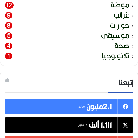
موضة
12
غرائب
9
حوارات
8
موسيقى
5
صحة
4
تكنولوجيا
1
إتبعنا
2,1مليون
متابع
1,111 ألف
متابعون