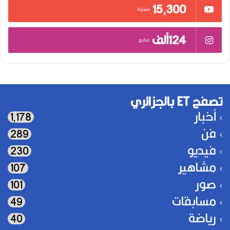
15٬300
مشترك
124ألف
متابع
تصفح ET بالجزائري
أخبار
1٬178
فن
289
فيديو
230
مشاهير
107
صور
101
مسابقات
49
رياضة
40