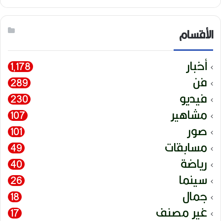
الأقسام
أخبار
1٬178
فن
289
فيديو
230
مشاهير
107
صور
101
مسابقات
49
رياضة
40
سينما
26
جمال
18
غير مصنف
17