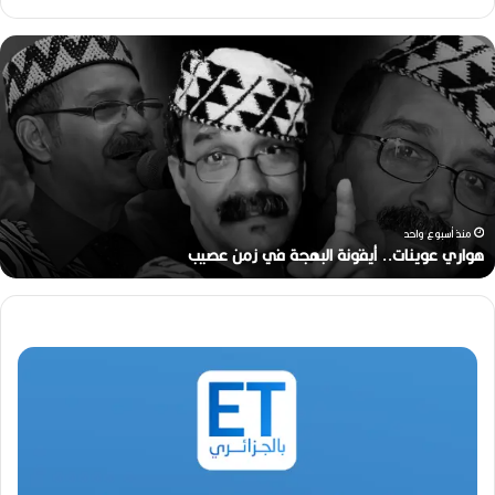
ر
ح
ي
ل
ا
ل
م
خ
ر
منذ أسبوعين
ج
رحيل المخرج القدير محمد الأمين مرباح (1946-2026)
ا
ل
ق
د
ي
ر
م
ح
م
د