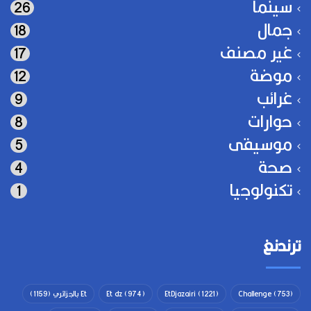
سينما
26
جمال
18
غير مصنف
17
موضة
12
غرائب
9
حوارات
8
موسيقى
5
صحة
4
تكنولوجيا
1
ترندنغ
(753)
Challenge
(1221)
EtDjazairi
(974)
Et dz
Et بالجزائري
(1159)