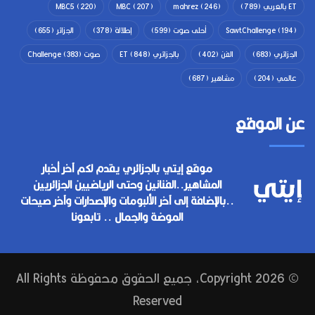
ET بالعربي
(789)
(246)
mahrez
(207)
MBC
(220)
MBC5
(194)
SawtChallenge
أحلى صوت
(599)
إطلالة
(378)
الجزائر
(655)
الجزائري
(683)
الفن
(402)
بالجزائري ET
(848)
صوت Challenge
(383)
عالمي
(204)
مشاهير
(687)
عن الموقع
موقع إيتي بالجزائري يقدم لكم آخر أخبار
المشاهير..الفنانين وحتى الرياضيين الجزائريين
..بالإضافة إلى آخر الألبومات والإصدارات وآخر صيحات
الموضة والجمال .. تابعونا
© Copyright 2026, جميع الحقوق محفوظة All Rights
Reserved