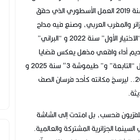
النقاد.مسلسل “أولاد الحلال” سنة 2019 العمل الأسطوري الذي حقق
جزائر والمغرب العربي، وصنع فيه مداح
التميز. مسلسل “بابور اللوح”، “الاختيار الأول” سنة 2022 و “البراني”
في تقديم أداء واقعي مذهل يعكس قضايا
الشباب الجزائري بعمق، مسلسل “التابعة” و” طيموشة 3″ سنة 2025 و
“البراني 2″ و”الحنة” سنة 2026.. ليرسخ مكانته كأحد فرسان الصف
يثة.
لفزيون فحسب، بل امتدت إلى الشاشة
سينما الجزائرية المشتركة والعالمية.