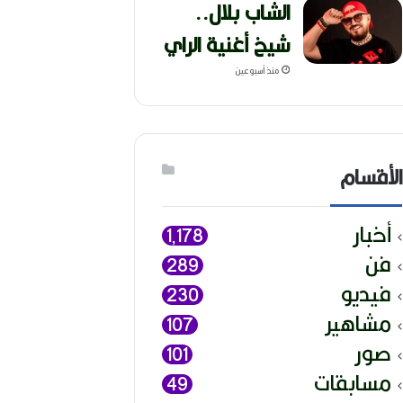
الشاب بلال..
شيخ أغنية الراي
منذ أسبوعين
الأقسام
أخبار
1٬178
فن
289
فيديو
230
مشاهير
107
صور
101
مسابقات
49