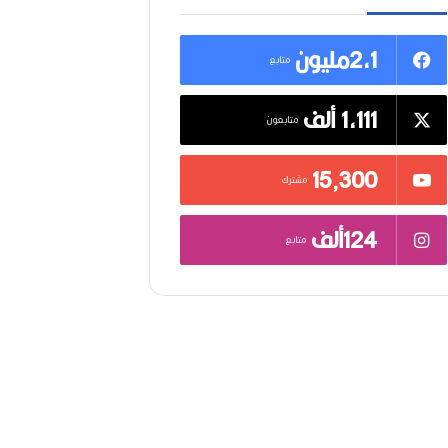
2,1مليون
متابع
1,111 ألف
متابعون
15٬300
مشترك
124ألف
متابع