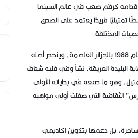
قدامه كرقَم صعب في عالم السينما
طًا تمثيليًا فريدًا يعتمد على الصدق
صيات المختلفة.
ولد أحمد مداح يوم 25 ماي عام 1988 بالجزائر العاصمة، وينحدر أصله
ية البليدة العريقة. نشأ وفي قلبه شغف
مثيل، وهو ما دفعه في بداياته الأولى
رس” الثقافية التي صقلت أولى مواهبه
لساحرة، بل دعمها بتكوين أكاديمي