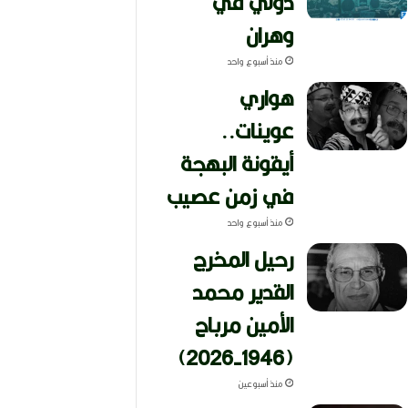
دولي في
وهران
منذ أسبوع واحد
هواري
عوينات..
أيقونة البهجة
في زمن عصيب
منذ أسبوع واحد
رحيل المخرج
القدير محمد
الأمين مرباح
(1946-2026)
منذ أسبوعين