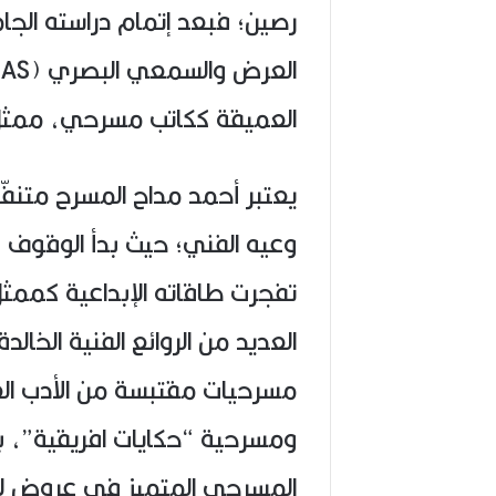
رصين؛ فبعد إتمام دراسته الجا
العميقة ككاتب مسرحي، ممثل 
يعتبر أحمد مداح المسرح متنفّ
تفجرت طاقاته الإبداعية كم
العديد من الروائع الفنية الخالد
مسرحيات مقتبسة من الأدب ال
ومسرحية “حكايات افريقية”، با