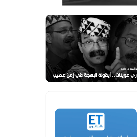
ري
رحيل
ات..
المخرج
نة
القدير
جة
محمد
الأمين
مرباح
ب
(1946-
2026)
منذ أسبوعين
ذ أسبوع واحد
ري عوينات.. أيقونة البهجة في زمن عصيب
2026)