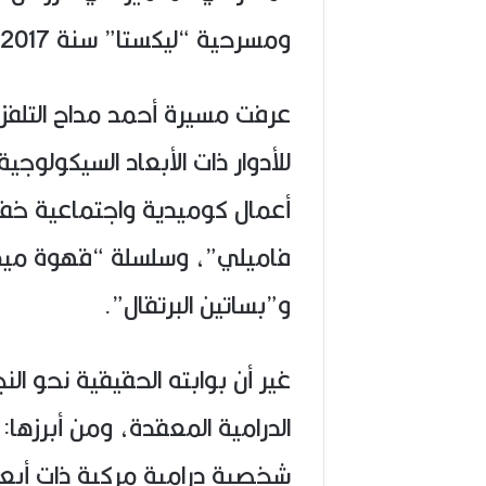
ومسرحية “ليكستا” سنة 2017.
عرفت مسيرة أحمد مداح التلفز
للأدوار ذات الأبعاد السيكولوج
أعمال كوميدية واجتماعية خف
فاميلي”، وسلسلة “قهوة ميم
و”بساتين البرتقال”.
غير أن بوابته الحقيقية نحو ا
شخصية درامية مركبة ذات أبعا