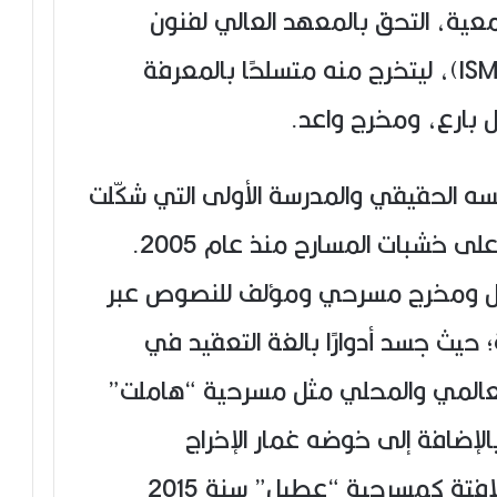
معية، التحق بالمعهد العالي لفنون
العرض والسمعي البصري (ISMAS)، ليتخرج منه متسلحًا بالمعرفة
بارع، ومخرج واعد.
سه الحقيقي والمدرسة الأولى التي شكّلت
وعيه الفني؛ حيث بدأ الوقوف على خشبات المسارح منذ عام 2005.
مثل ومخرج مسرحي ومؤلف للنصوص عبر
ة؛ حيث جسد أدوارًا بالغة التعقيد في
عالمي والمحلي مثل مسرحية “هاملت”
لإضافة إلى خوضه غمار الإخراج
المسرحي المتميز في عروض لافتة كمسرحية “عطيل” سنة 2015