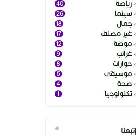
رياضة
40
سينما
26
جمال
18
غير مصنف
17
موضة
12
غرائب
9
حوارات
8
موسيقى
5
صحة
4
تكنولوجيا
1
إتبعنا