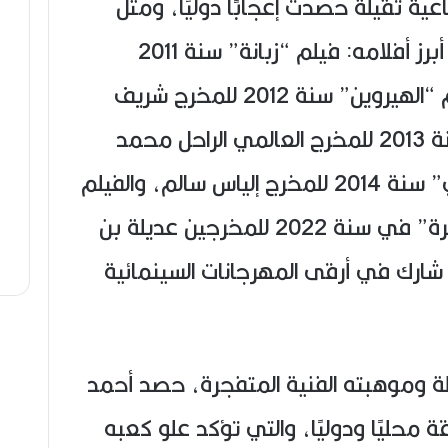
ية ثقيلة حصدت إعجابًا دوليًا، ومثّل
تحت إدارة كبار المخرجين، ومن أبرز أفلامه: فيلم “زبانة” سنة 2011
للمخرج سعيد ولد خليفة، فيلم “الهيروين” سنة 2012 للمخرج شريف
لكون، فيلم “غروب الضلال” سنة 2013 للمخرج العالمي الراحل محمد
الأخضر حمينة، فيلم “الوهراني” سنة 2014 للمخرج إلياس سالم، والفيلم
العالمي المشترك “الملكة الأخيرة” في سنة 2022 للمخرجين عديلة بن
 شارك في أرقى المهرجانات السينمائية
افلة وموهبته الفنية المتفجرة، حصد أحمد
ة محليًا ودوليًا، والتي تؤكد علو كعبه