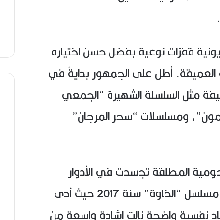
يونية قفزات نوعية بفضل حسن اختياره
ية العميقة. أطل على الجمهور بدايةً في
يفة مثل السلسلة الشهيرة “الجمعي
ون”، ومسلسلات “سحر المرجان”
لنجومية المطلقة تجسدت في الأدوار
الدرامية المعقدة، ومن أبرزها: مسلسل “الخاوة” سنة 2017 حيث أدى
د نفسية واضحة نالت إشادة واسعة من