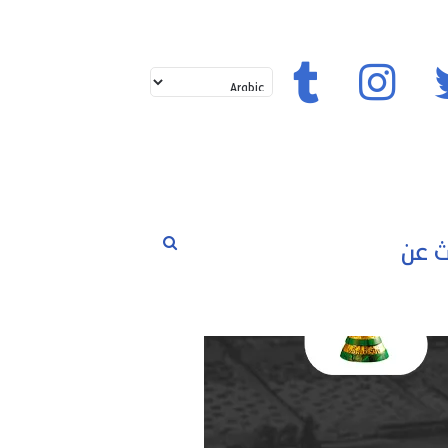
حوارات
مسابقات
رياضة
تويتر
إنستغرام
تيك توك
بحث
لم
عن