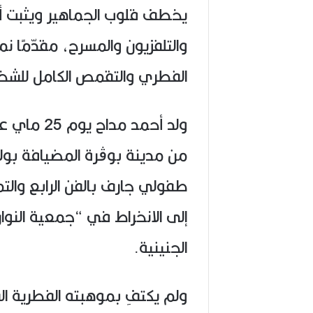
يخطف قلوب الجماهير ويثبت أ
والتلفزيون والمسرح، مقدّمًا نم
الفطري والتقمص الكامل للشخ
من مدينة بوڨرة المضيافة بولا
طفولي جارف بالفن الرابع والت
إلى الانخراط في “جمعية النوا
الجنينية.
ولم يكتفِ بموهبته الفطرية ا