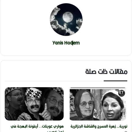
Yanis Hadjem
مقالات ذات صلة
نورية… زهرة المسرح والشاشة الجزائرية
هواري عوينات.. أيقونة البهجة في
زمن عصيب