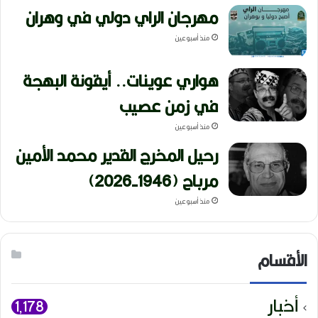
مهرجان الراي دولي في وهران
منذ أسبوعين
هواري عوينات.. أيقونة البهجة
في زمن عصيب
منذ أسبوعين
رحيل المخرج القدير محمد الأمين
مرباح (1946-2026)
منذ أسبوعين
الأقسام
أخبار
1٬178