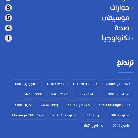
حوارات
8
موسيقى
5
صحة
4
تكنولوجيا
1
ترندنغ
(753)
Challenge
(1221)
EtDjazairi
(974)
Et dz
Et بالجزائري
(1159)
ET بالعربي
(789)
(246)
mahrez
(207)
MBC
(220)
MBC5
(194)
SawtChallenge
أحلى صوت
(599)
إطلالة
(378)
الجزائر
(655)
الجزائري
(683)
الفن
(402)
بالجزائري ET
(848)
صوت Challenge
(383)
عالمي
(204)
مشاهير
(687)