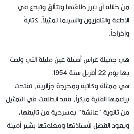
من خلاله أن تبرز طاقتها وتتألق وتبدع في
الإذاعة والتلفزيون والسينما تمثيلاً، كتابةً
وإخراجاً.
هي جميلة عراس أصيلة عين مليلة التي ولدت
بها يوم 22 أفريل سنة 1954.
هي ممثلة وكاتبة ومخرجة جزائرية، تفتحت
براعمها الفنية مبكراً، فقد انطلقت في التمثيل
من ثانوية “عائشة” بمسرحية من تأليفها،
ويعود الفضل لأستاذتها ومعلمتها بشير أمينة