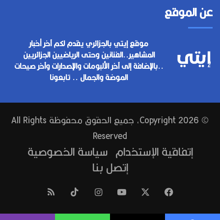
عن الموقع
موقع إيتي بالجزائري يقدم لكم آخر أخبار
المشاهير..الفنانين وحتى الرياضيين الجزائريين
..بالإضافة إلى آخر الألبومات والإصدارات وآخر صيحات
الموضة والجمال .. تابعونا
© Copyright 2026, جميع الحقوق محفوظة All Rights
Reserved
إتفاقية الإستخدام
سياسة الخصوصية
إتصل بنا
فيسبوك
‫X
‫YouTube
انستقرام
‫TikTok
ملخص
الموقع