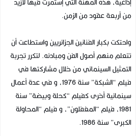
إذاعية، هذه المهنة التي إستمرت فيها لأزيد
من أربعة عقود من الزمن.
واحتكت بكبار الفنانين الجزائريين واستطاعت أن
تتعلم منهم أصول الفن ومبادئه. لتكرر تجربة
التمثيل السينمائي من خلال مشاركتها في
فيلم “الشبكة” سنة 1976، و في عدة أعمال
سينمائية أخرى كفيلم “كحلة وبيضة” سنة
1981، فيلم “المغفلون”، و فيلم “المحاولة
الكبرى” سنة 1986.