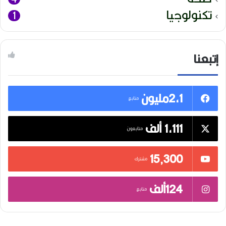
تكنولوجيا
1
إتبعنا
2,1مليون
متابع
1,111 ألف
متابعون
15٬300
مشترك
124ألف
متابع