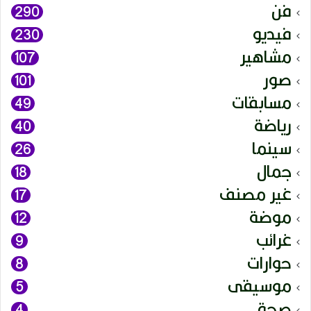
فن
290
فيديو
230
مشاهير
107
صور
101
مسابقات
49
رياضة
40
سينما
26
جمال
18
غير مصنف
17
موضة
12
غرائب
9
حوارات
8
موسيقى
5
صحة
4