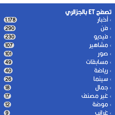
تصفح ET بالجزائري
أخبار
1٬178
فن
290
فيديو
230
مشاهير
107
صور
101
مسابقات
49
رياضة
40
سينما
26
جمال
18
غير مصنف
17
موضة
12
غرائب
9