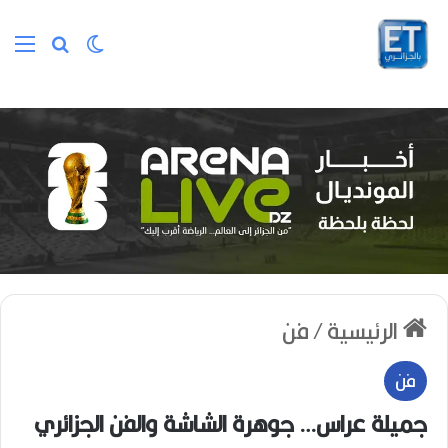
الوضع المظلم
بحث عن
الق
الرئيسية
/
فن
فن
جميلة عراس… جوهرة الشاشة والفن الجزائري