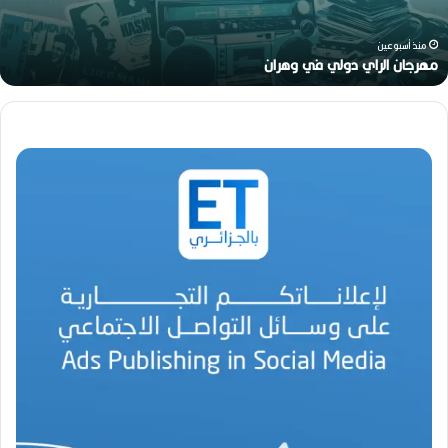
صيب
منذ أسبوعين
هواري عوينات.. أيقونة البهجة في زمن عصيب