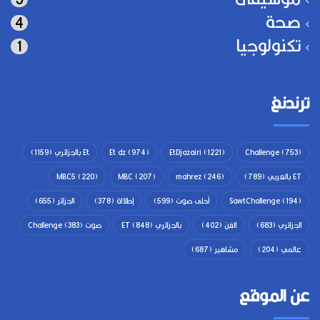
صحة
4
تكنولوجيا
1
ترندنغ
(753)
Challenge
(1221)
EtDjazairi
(974)
Et dz
Et بالجزائري
(1159)
ET بالعربي
(789)
(246)
mahrez
(207)
MBC
(220)
MBC5
(194)
SawtChallenge
أحلى صوت
(599)
إطلالة
(378)
الجزائر
(655)
الجزائري
(683)
الفن
(402)
بالجزائري ET
(848)
صوت Challenge
(383)
عالمي
(204)
مشاهير
(687)
عن الموقع