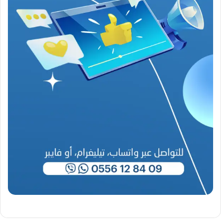
ع
ص
ي
ب