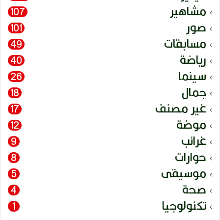
مشاهير
107
صور
101
مسابقات
49
رياضة
40
سينما
26
جمال
18
غير مصنف
17
موضة
12
غرائب
9
حوارات
8
موسيقى
5
صحة
4
تكنولوجيا
1