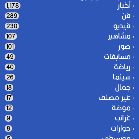
أخبار
1٬178
فن
289
فيديو
230
مشاهير
107
صور
101
مسابقات
49
رياضة
40
سينما
26
جمال
18
غير مصنف
17
موضة
12
غرائب
9
حوارات
8
موسيقى
5