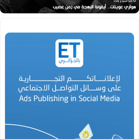
ن
منذ أسبوع واحد
ا
هواري عوينات.. أيقونة البهجة في زمن عصيب
ت
.
.
أ
ي
ق
و
ن
ة
ا
ل
ب
ه
ج
ة
ف
ي
ز
م
ن