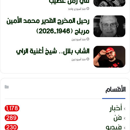
في زمن عصيب
منذ أسبوع واحد
رحيل المخرج القدير محمد الأمين
مرباح (1946-2026)
منذ أسبوعين
الشاب بلال.. شيخ أغنية الراي
منذ أسبوعين
الأقسام
أخبار
1٬178
فن
289
فيديو
230