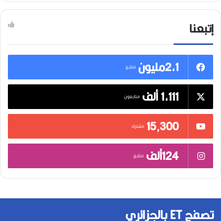
إتبعنا
2,1مليون
متابع
1,111 ألف
متابعون
15٬300
مشترك
124ألف
متابع
تصفح ET بالجزائري