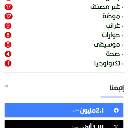
غير مصنف
17
موضة
12
غرائب
9
حوارات
8
موسيقى
5
صحة
4
تكنولوجيا
1
إتبعنا
2,1مليون
متابع
1,111 ألف
متابعون