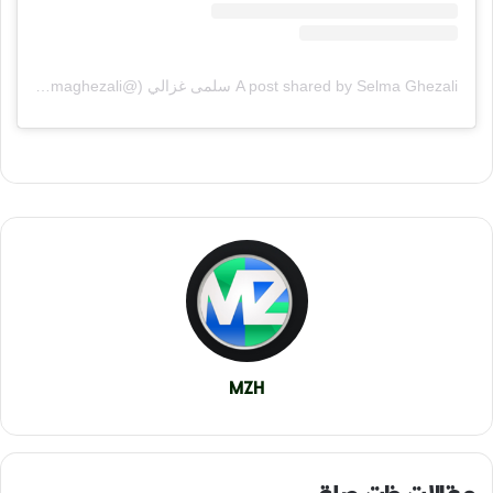
A post shared by Selma Ghezali سلمى غزالي (@selmaghezali)
MZH