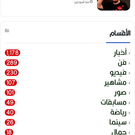
منذ أسبوعين
الأقسام
أخبار
1٬178
فن
289
فيديو
230
مشاهير
107
صور
101
مسابقات
49
رياضة
40
سينما
26
جمال
18