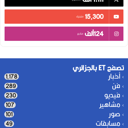
15٬300
مشترك
124ألف
متابع
تصفح ET بالجزائري
أخبار
1٬178
فن
289
فيديو
230
مشاهير
107
صور
101
مسابقات
49