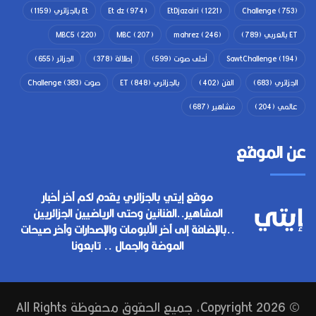
(753)
Challenge
(1221)
EtDjazairi
(974)
Et dz
Et بالجزائري
(1159)
ET بالعربي
(789)
(246)
mahrez
(207)
MBC
(220)
MBC5
(194)
SawtChallenge
أحلى صوت
(599)
إطلالة
(378)
الجزائر
(655)
الجزائري
(683)
الفن
(402)
بالجزائري ET
(848)
صوت Challenge
(383)
عالمي
(204)
مشاهير
(687)
عن الموقع
موقع إيتي بالجزائري يقدم لكم آخر أخبار
المشاهير..الفنانين وحتى الرياضيين الجزائريين
..بالإضافة إلى آخر الألبومات والإصدارات وآخر صيحات
الموضة والجمال .. تابعونا
© Copyright 2026, جميع الحقوق محفوظة All Rights