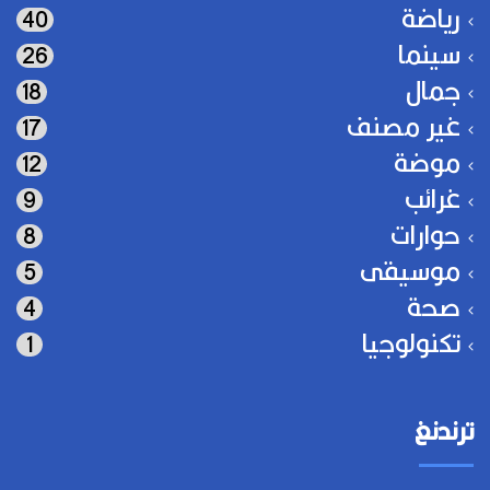
رياضة
40
سينما
26
جمال
18
غير مصنف
17
موضة
12
غرائب
9
حوارات
8
موسيقى
5
صحة
4
تكنولوجيا
1
ترندنغ