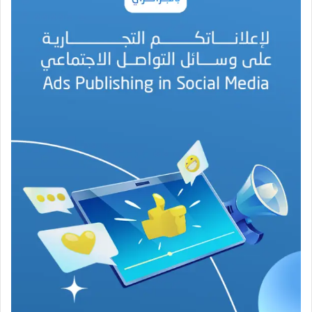
م
د
ا
ل
أ
م
ي
ن
م
ر
ب
ا
ح
(
1
9
4
6
-
2
0