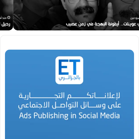
م
خ
ر
منذ أسبوعين
ج
رحيل المخرج القدير محمد الأمين مرباح (1946-2026)
ا
ل
ق
د
ي
ر
م
ح
م
د
ا
ل
أ
م
ي
ن
م