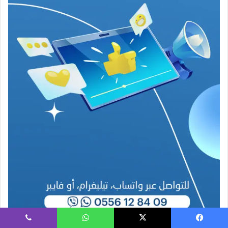
ر
ب
ا
ح
(
1
9
4
6
-
2
0
2
6
)
فيسبوك
‫X
واتساب
ڤايبر