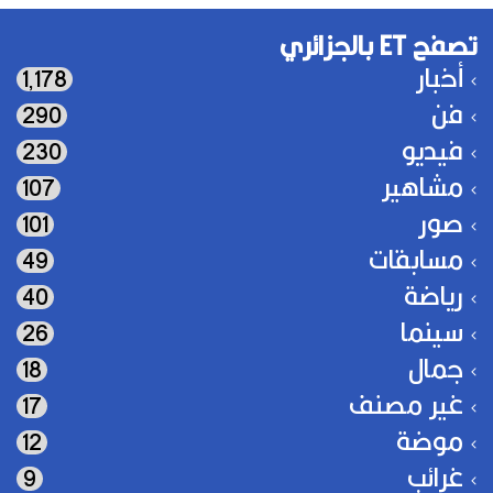
تصفح ET بالجزائري
أخبار
1٬178
فن
290
فيديو
230
مشاهير
107
صور
101
مسابقات
49
رياضة
40
سينما
26
جمال
18
غير مصنف
17
موضة
12
غرائب
9