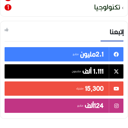
تكنولوجيا
1
إتبعنا
2,1مليون
متابع
1,111 ألف
متابعون
15٬300
مشترك
124ألف
متابع