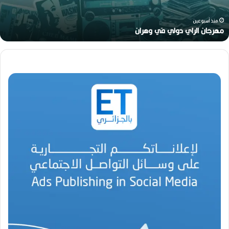
ي
ن
منذ أسبوعين
ا
هواري عوينات.. أيقونة البهجة في زمن عصيب
ت
.
.
أ
ي
ق
و
ن
ة
ا
ل
ب
ه
ج
ة
ف
ي
ز