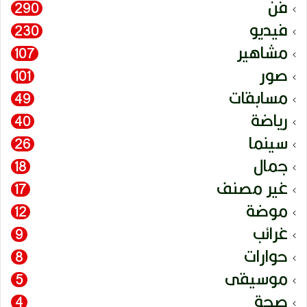
فن
290
فيديو
230
مشاهير
107
صور
101
مسابقات
49
رياضة
40
سينما
26
جمال
18
غير مصنف
17
موضة
12
غرائب
9
حوارات
8
موسيقى
5
صحة
4