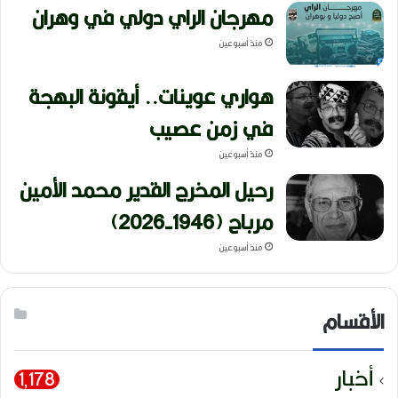
مهرجان الراي دولي في وهران
منذ أسبوعين
هواري عوينات.. أيقونة البهجة
في زمن عصيب
منذ أسبوعين
رحيل المخرج القدير محمد الأمين
مرباح (1946-2026)
منذ أسبوعين
الأقسام
أخبار
1٬178