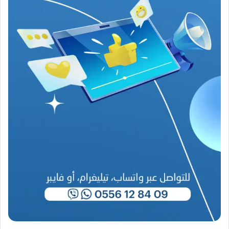
م
ن
ع
ص
ي
ب