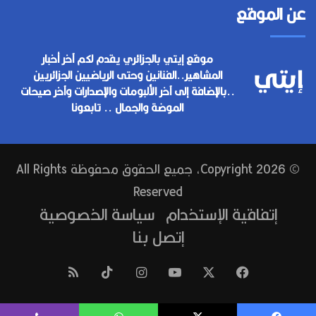
عن الموقع
موقع إيتي بالجزائري يقدم لكم آخر أخبار
المشاهير..الفنانين وحتى الرياضيين الجزائريين
..بالإضافة إلى آخر الألبومات والإصدارات وآخر صيحات
الموضة والجمال .. تابعونا
© Copyright 2026, جميع الحقوق محفوظة All Rights
Reserved
إتفاقية الإستخدام
سياسة الخصوصية
إتصل بنا
فيسبوك
‫X
‫YouTube
انستقرام
‫TikTok
ملخص
الموقع