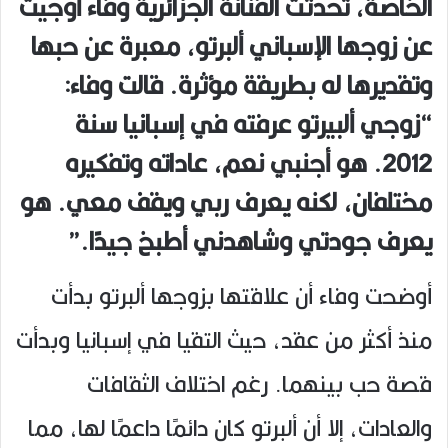
الخاصة، تحدثت الفنانة الجزائرية وفاء أوجيت
عن زوجها الإسباني ألبرتو، معبرة عن حبها
وتقديرها له بطريقة مؤثرة. قالت وفاء:
“زوجي ألبيرتو عرفته في إسبانيا سنة
2012. هو أجنبي نعم، عاداته وتفكيره
مختلفان، لكنه يعرف ربي ويقف معي. هو
يعرف جودتي وشاهدني أطبخ جيدًا.”
أوضحت وفاء أن علاقتها بزوجها ألبرتو بدأت
منذ أكثر من عقد، حيث التقيا في إسبانيا وبدأت
قصة حب بينهما. رغم اختلاف الثقافات
والعادات، إلا أن ألبرتو كان دائمًا داعمًا لها، مما