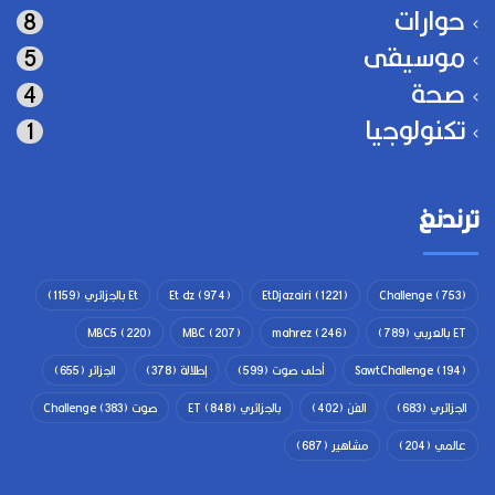
حوارات
8
موسيقى
5
صحة
4
تكنولوجيا
1
ترندنغ
(753)
Challenge
(1221)
EtDjazairi
(974)
Et dz
Et بالجزائري
(1159)
ET بالعربي
(789)
(246)
mahrez
(207)
MBC
(220)
MBC5
(194)
SawtChallenge
أحلى صوت
(599)
إطلالة
(378)
الجزائر
(655)
الجزائري
(683)
الفن
(402)
بالجزائري ET
(848)
صوت Challenge
(383)
عالمي
(204)
مشاهير
(687)