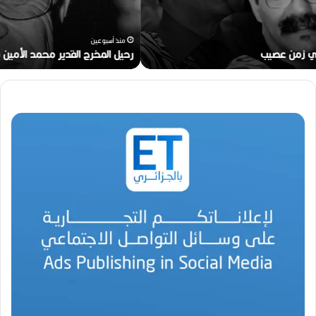
م
خ
ر
منذ أسبوعين
ج
رحيل المخرج القدير محمد الأمين مرباح (1946-2026)
ا
ل
ق
د
ي
ر
م
ح
م
د
ا
ل
أ
م
ي
ن
م