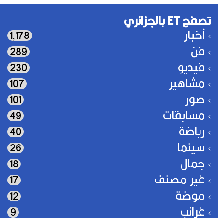
تصفح ET بالجزائري
أخبار
1٬178
فن
289
فيديو
230
مشاهير
107
صور
101
مسابقات
49
رياضة
40
سينما
26
جمال
18
غير مصنف
17
موضة
12
غرائب
9