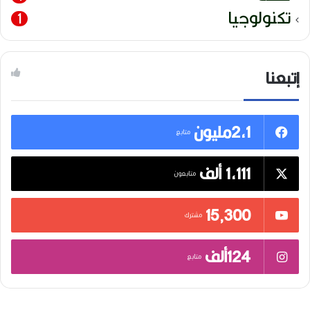
تكنولوجيا
1
إتبعنا
2,1مليون
متابع
1,111 ألف
متابعون
15٬300
مشترك
124ألف
متابع