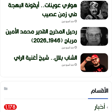
هواري عوينات.. أيقونة البهجة
في زمن عصيب
منذ أسبوعين
رحيل المخرج القدير محمد الأمين
مرباح (1946-2026)
منذ أسبوعين
الشاب بلال.. شيخ أغنية الراي
منذ أسبوعين
الأقسام
أخبار
1٬178