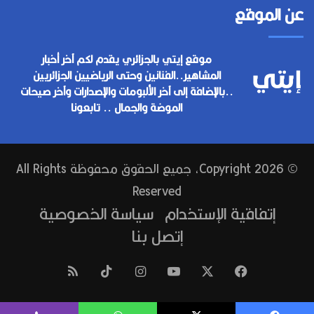
عن الموقع
موقع إيتي بالجزائري يقدم لكم آخر أخبار
المشاهير..الفنانين وحتى الرياضيين الجزائريين
..بالإضافة إلى آخر الألبومات والإصدارات وآخر صيحات
الموضة والجمال .. تابعونا
© Copyright 2026, جميع الحقوق محفوظة All Rights
Reserved
إتفاقية الإستخدام
سياسة الخصوصية
إتصل بنا
فيسبوك
‫X
‫YouTube
انستقرام
‫TikTok
ملخص
الموقع