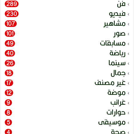
فن
289
فيديو
230
مشاهير
107
صور
101
مسابقات
49
رياضة
40
سينما
26
جمال
18
غير مصنف
17
موضة
12
غرائب
9
حوارات
8
موسيقى
5
صحة
4