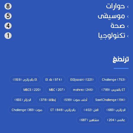
حوارات
8
موسيقى
5
صحة
4
تكنولوجيا
1
ترندنغ
(753)
Challenge
(1221)
EtDjazairi
(974)
Et dz
Et بالجزائري
(1159)
ET بالعربي
(789)
(246)
mahrez
(207)
MBC
(220)
MBC5
(194)
SawtChallenge
أحلى صوت
(599)
إطلالة
(378)
الجزائر
(655)
الجزائري
(683)
الفن
(402)
بالجزائري ET
(848)
صوت Challenge
(383)
عالمي
(204)
مشاهير
(687)