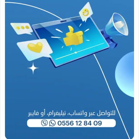
ر
ب
ا
ح
(
1
9
4
6
-
2
0
2
6
)